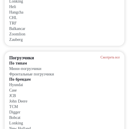
Lonking
Heli
Hangcha
CHL
TRF
Balkancar
Zoomlion
Zauberg
Погрузчики
Смотреть все
По типам
Мини-погрузчики
Фронтальные погрузчики
По брендам
Hyundai
Case
JCB
John Deere
TCM
Digger
Bobcat
Lonking
New Holland