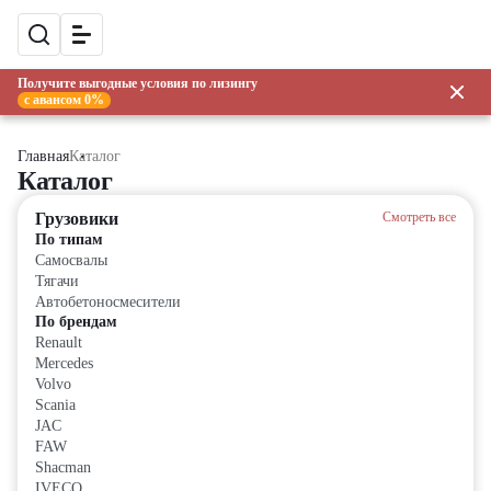
Получите выгодные условия по лизингу
с авансом 0%
Главная
Каталог
Каталог
Грузовики
Смотреть все
По типам
Самосвалы
Тягачи
Автобетоносмесители
По брендам
Renault
Mercedes
Volvo
Scania
JAC
FAW
Shacman
IVECO