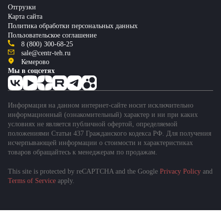
Отгрузки
Карта сайта
Политика обработки персональных данных
Пользовательское соглашение
8 (800) 300-68-25
sale@centr-teh.ru
Кемерово
Мы в соцсетях
Информация на данном интернет-сайте носит исключительно
информационный (ознакомительный) характер и ни при каких
условиях не является публичной офертой, определяемой
положениями Статьи 437 Гражданского кодекса РФ. Для получения
исчерпывающей информации о стоимости и характеристиках
товаров обращайтесь к менеджерам по продажам.
This site is protected by reCAPTCHA and the Google
Privacy Policy
and
Terms of Service
apply.