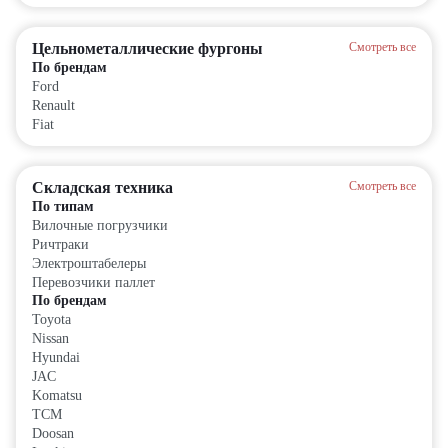
Цельнометаллические фургоны
Смотреть все
По брендам
Ford
Renault
Fiat
Складская техника
Смотреть все
По типам
Вилочные погрузчики
Ричтраки
Электроштабелеры
Перевозчики паллет
По брендам
Toyota
Nissan
Hyundai
JAC
Komatsu
TCM
Doosan