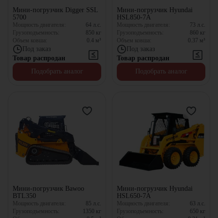
Мини-погрузчик Digger SSL
Мини-погрузчик Hyundai
5700
HSL850-7A
Мощность двигателя:
64
л.с.
Мощность двигателя:
73
л.с.
Грузоподъемность:
850
кг
Грузоподъемность:
860
кг
Объем ковша:
0.4
м³
Объем ковша:
0.37
м³
Под заказ
Под заказ
Товар распродан
Товар распродан
Подобрать аналог
Подобрать аналог
Мини-погрузчик Bawoo
Мини-погрузчик Hyundai
BTL350
HSL650-7A
Мощность двигателя:
85
л.с.
Мощность двигателя:
63
л.с.
Грузоподъемность:
1350
кг
Грузоподъемность:
650
кг