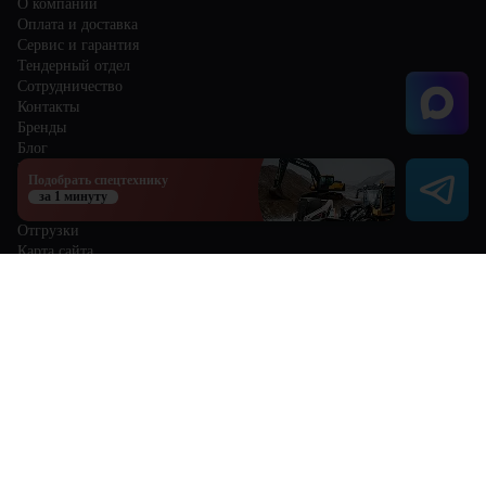
О компании
Оплата и доставка
Сервис и гарантия
Тендерный отдел
Сотрудничество
Контакты
Бренды
Блог
Избранное
Подобрать спецтехнику
Сравнение
за 1 минуту
Отзывы
Отгрузки
Карта сайта
Политика обработки персональных данных
Пользовательское соглашение
8 (800) 300-68-25
sale@centr-teh.ru
Кемерово
Мы в соцсетях
Информация на данном интернет-сайте носит исключительно
информационный (ознакомительный) характер и ни при каких