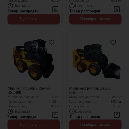
Объем ковша:
0.5
м³
Объем ковша:
0.31
м³
Под заказ
Под заказ
Товар распродан
Товар распродан
Подобрать аналог
Подобрать аналог
Мини-погрузчик Bawoo
Мини-погрузчик Bawoo
BSL400
BSL350
Мощность двигателя:
98
л.с.
Мощность двигателя:
85
л.с.
Грузоподъемность:
1430
кг
Грузоподъемность:
1200
кг
Объем ковша:
0.5
м³
Объем ковша:
0.5
м³
Под заказ
Под заказ
Товар распродан
Товар распродан
Подобрать аналог
Подобрать аналог