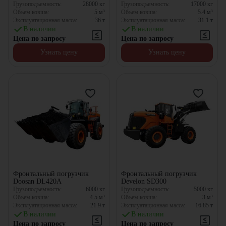
Грузоподъемность:
28000
кг
Грузоподъемность:
17000
кг
Объем ковша:
5
м³
Объем ковша:
5.4
м³
Эксплуатационная масса:
36
т
Эксплуатационная масса:
31.1
т
В наличии
В наличии
Цена по запросу
Цена по запросу
Узнать цену
Узнать цену
Фронтальный погрузчик
Фронтальный погрузчик
Doosan DL420A
Develon SD300
Грузоподъемность:
6000
кг
Грузоподъемность:
5000
кг
Объем ковша:
4.5
м³
Объем ковша:
3
м³
Эксплуатационная масса:
21.9
т
Эксплуатационная масса:
16.85
т
В наличии
В наличии
Цена по запросу
Цена по запросу