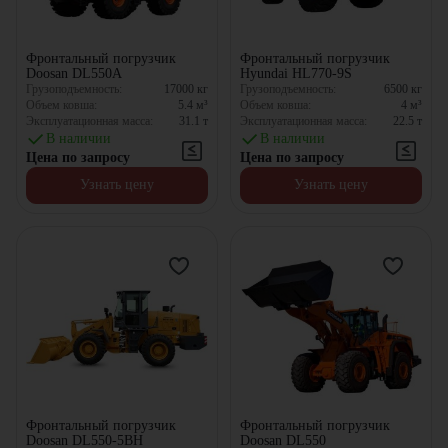
Фронтальный погрузчик
Фронтальный погрузчик
Doosan DL550A
Hyundai HL770-9S
Грузоподъемность:
17000
кг
Грузоподъемность:
6500
кг
Объем ковша:
5.4
м³
Объем ковша:
4
м³
Эксплуатационная масса:
31.1
т
Эксплуатационная масса:
22.5
т
В наличии
В наличии
Цена по запросу
Цена по запросу
Узнать цену
Узнать цену
Фронтальный погрузчик
Фронтальный погрузчик
Doosan DL550-5BH
Doosan DL550