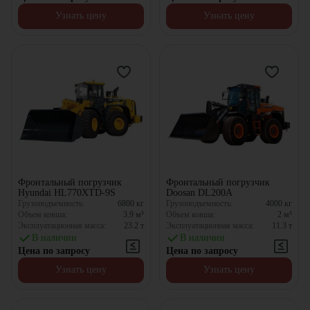
Узнать цену
Узнать цену
Фронтальный погрузчик
Фронтальный погрузчик
Hyundai HL770XTD-9S
Doosan DL200A
Грузоподъемность:
6800
кг
Грузоподъемность:
4000
кг
Объем ковша:
3.9
м³
Объем ковша:
2
м³
Эксплуатационная масса:
23.2
т
Эксплуатационная масса:
11.3
т
В наличии
В наличии
Цена по запросу
Цена по запросу
Узнать цену
Узнать цену