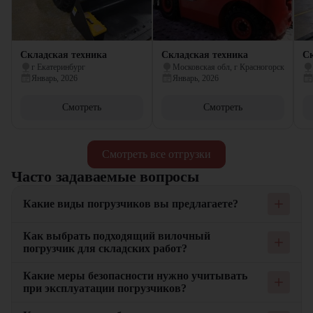
Складская техника
Складская техника
Ск
г Екатеринбург
Московская обл, г Красногорск
Январь, 2026
Январь, 2026
Смотреть
Смотреть
Смотреть все отгрузки
Часто задаваемые вопросы
Какие виды погрузчиков вы предлагаете?
Мы предлагаем широкий ассортимент погрузчиков, включая
Как выбрать подходящий вилочный
вилочные, складские и другие виды техники. Наши
погрузчик для складских работ?
погрузчики подходят для выполнения различных задач на
складе, строительных площадках и производственных
При выборе вилочного погрузчика для складских работ важно
Какие меры безопасности нужно учитывать
предприятиях. Каждый тип погрузчика обладает
учитывать грузоподъемность, высоту подъема и
при эксплуатации погрузчиков?
уникальными характеристиками, которые делают его
маневренность техники. Вилочные погрузчики с
подходящим для выполнения специфических задач.
электрическим приводом идеально подходят для работы
При эксплуатации погрузчиков важно соблюдать меры