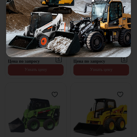
Фронтальный погрузчик
Фронтальный погрузчик
Doosan DL250A
Doosan DL300A
Грузоподъемность:
5500
кг
Грузоподъемность:
6000
кг
Объем ковша:
2.5
м³
Объем ковша:
3
м³
Эксплуатационная масса:
14.2
т
Эксплуатационная масса:
17.6
т
В наличии
В наличии
Цена по запросу
Цена по запросу
Узнать цену
Узнать цену