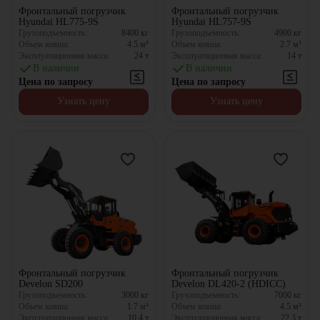
Фронтальный погрузчик
Фронтальный погрузчик
Hyundai HL775-9S
Hyundai HL757-9S
Грузоподъемность:
8400
кг
Грузоподъемность:
4900
кг
Объем ковша:
4.5
м³
Объем ковша:
2.7
м³
Эксплуатационная масса:
24
т
Эксплуатационная масса:
14
т
В наличии
В наличии
Цена по запросу
Цена по запросу
Узнать цену
Узнать цену
Фронтальный погрузчик
Фронтальный погрузчик
Develon SD200
Develon DL420-2 (HDICC)
Грузоподъемность:
3000
кг
Грузоподъемность:
7000
кг
Объем ковша:
1.7
м³
Объем ковша:
4.5
м³
Эксплуатационная масса:
10.4
т
Эксплуатационная масса:
22.3
т