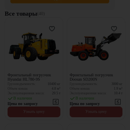
Все товары
(40)
Фронтальный погрузчик
Фронтальный погрузчик
Hyundai HL780-9S
Doosan SD200N
Грузоподъемность:
10400
кг
Грузоподъемность:
3000
кг
Объем ковша:
4.8
м³
Объем ковша:
1.9
м³
Эксплуатационная масса:
29.5
т
Эксплуатационная масса:
10.4
т
В наличии
В наличии
Цена по запросу
Цена по запросу
Узнать цену
Узнать цену