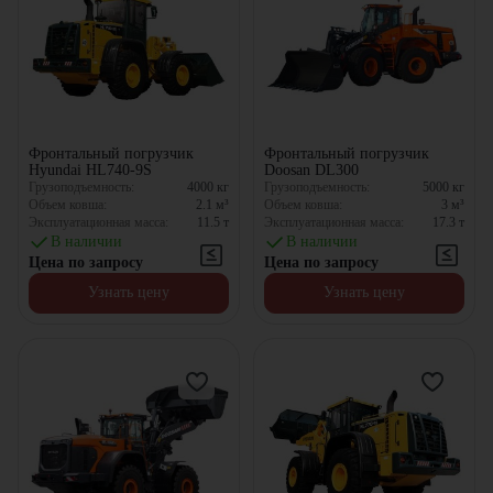
Фронтальный погрузчик
Фронтальный погрузчик
Hyundai HL740-9S
Doosan DL300
Грузоподъемность:
4000
кг
Грузоподъемность:
5000
кг
Объем ковша:
2.1
м³
Объем ковша:
3
м³
Эксплуатационная масса:
11.5
т
Эксплуатационная масса:
17.3
т
В наличии
В наличии
Цена по запросу
Цена по запросу
Узнать цену
Узнать цену