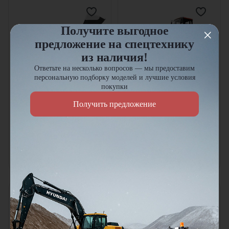
Получите выгодное
предложение на спецтехнику
из наличия!
Ответьте на несколько вопросов — мы предоставим
персональную подборку моделей и лучшие условия
покупки
Фронтальный погрузчик
Фронтальный погрузчик
Doosan SD350
Doosan SD310
Получить предложение
Грузоподъемность:
6000
кг
Грузоподъемность:
5000
кг
Объем ковша:
3.5
м³
Объем ковша:
3
м³
Эксплуатационная масса:
18.9
т
Эксплуатационная масса:
17.3
т
В наличии
В наличии
Цена по запросу
Цена по запросу
Узнать цену
Узнать цену