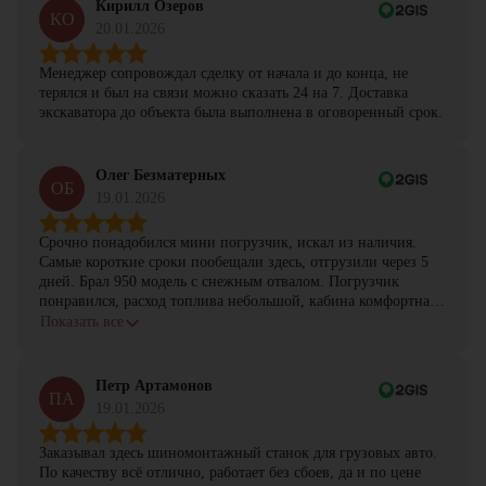
Кирилл Озеров
КО
20.01.2026
Менеджер сопровождал сделку от начала и до конца, не
терялся и был на связи можно сказать 24 на 7. Доставка
экскаватора до объекта была выполнена в оговоренный срок.
Олег Безматерных
ОБ
19.01.2026
Срочно понадобился мини погрузчик, искал из наличия.
Самые короткие сроки пообещали здесь, отгрузили через 5
дней. Брал 950 модель с снежным отвалом. Погрузчик
понравился, расход топлива небольшой, кабина комфортная,
с задачами справляется.
Показать все
Петр Артамонов
ПА
19.01.2026
Заказывал здесь шиномонтажный станок для грузовых авто.
По качеству всё отлично, работает без сбоев, да и по цене