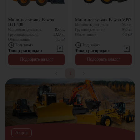
Мини-погрузчик Bawoo
Мини-погрузчик Bawoo VJ57
BTL400
Мощность двигателя:
53
л.с.
Мощность двигателя:
85
л.с.
Грузоподъемность:
950
кг
Грузоподъемность:
1320
кг
Объем ковша:
0.5
м³
Объем ковша:
0.5
м³
Под заказ
Под заказ
Товар распродан
Товар распродан
Подобрать аналог
Подобрать аналог
1
Акция