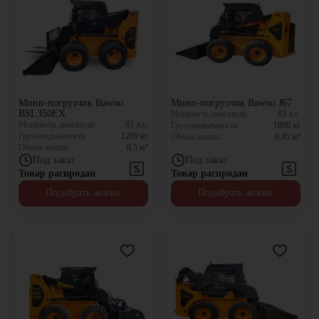
Мини-погрузчик Bawoo
Мини-погрузчик Bawoo J67
BSL350EX
Мощность двигателя:
63
л.с.
Мощность двигателя:
85
л.с.
Грузоподъемность:
1000
кг
Грузоподъемность:
1200
кг
Объем ковша:
0.45
м³
Объем ковша:
0.5
м³
Под заказ
Под заказ
Товар распродан
Товар распродан
Подобрать аналог
Подобрать аналог