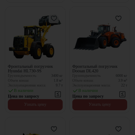
Фронтальный погрузчик
Фронтальный погрузчик
Hyundai HL730-9S
Doosan DL420
Грузоподъемность:
3400
кг
Грузоподъемность:
6000
кг
Объем ковша:
1.8
м³
Объем ковша:
3.9
м³
Эксплуатационная масса:
9.7
т
Эксплуатационная масса:
22
т
В наличии
В наличии
Цена по запросу
Цена по запросу
Узнать цену
Узнать цену