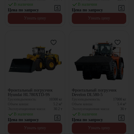
В наличии
В наличии
Цена по запросу
Цена по запросу
Узнать цену
Узнать цену
Фронтальный погрузчик
Фронтальный погрузчик
Hyundai HL780XTD-9S
Develon DL580-5
Грузоподъемность:
10300
кг
Грузоподъемность:
17000
кг
Объем ковша:
5.2
м³
Объем ковша:
5.4
м³
Эксплуатационная масса:
30.2
т
Эксплуатационная масса:
36
т
В наличии
В наличии
Цена по запросу
Цена по запросу
Узнать цену
Узнать цену