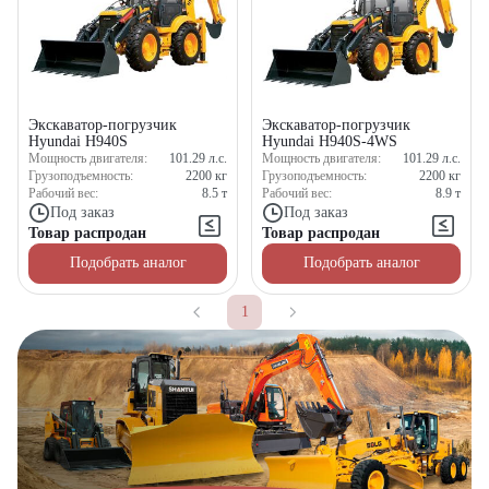
Экскаватор-погрузчик
Экскаватор-погрузчик
Hyundai H940S
Hyundai H940S-4WS
Мощность двигателя:
101.29
л.с.
Мощность двигателя:
101.29
л.с.
Грузоподъемность:
2200
кг
Грузоподъемность:
2200
кг
Рабочий вес:
8.5
т
Рабочий вес:
8.9
т
Под заказ
Под заказ
Товар распродан
Товар распродан
Подобрать аналог
Подобрать аналог
1