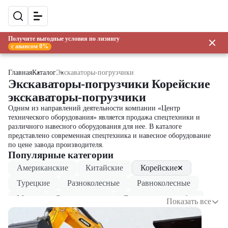
Получите выгодные условия по лизингу
с авансом 0%
Главная
Каталог
Экскаваторы-погрузчики
Экскаваторы-погрузчики Корейские
экскаваторы-погрузчики
Одним из направлений деятельности компании «Центр
технического оборудования» является продажа спецтехники и
различного навесного оборудования для нее. В каталоге
представлено современная спецтехника и навесное оборудование
по цене завода производителя.
Популярные категории
Американские
Китайские
Корейские
Турецкие
Разноколесные
Равноколесные
Мини
Строительные
Для дорожных работ
Показать все
Сельскохозяйственные