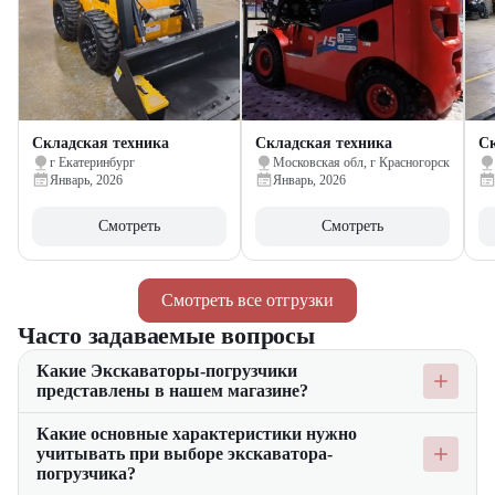
Складская техника
Складская техника
Ск
г Екатеринбург
Московская обл, г Красногорск
Январь, 2026
Январь, 2026
Смотреть
Смотреть
Смотреть все отгрузки
Часто задаваемые вопросы
Какие Экскаваторы-погрузчики
представлены в нашем магазине?
У нас магазине представлены экскаваторы-погрузчики
Какие основные характеристики нужно
различных типов и брендов для выполнения широкого
учитывать при выборе экскаватора-
спектра задач. Вы найдёте как равноколёсные, так и
погрузчика?
разноколёсные модели, подходящие для строительства,