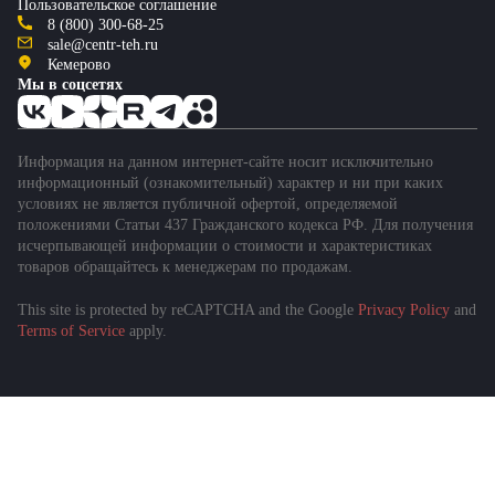
Пользовательское соглашение
8 (800) 300-68-25
sale@centr-teh.ru
Кемерово
Мы в соцсетях
Информация на данном интернет-сайте носит исключительно
информационный (ознакомительный) характер и ни при каких
условиях не является публичной офертой, определяемой
положениями Статьи 437 Гражданского кодекса РФ. Для получения
исчерпывающей информации о стоимости и характеристиках
товаров обращайтесь к менеджерам по продажам.
This site is protected by reCAPTCHA and the Google
Privacy Policy
and
Terms of Service
apply.