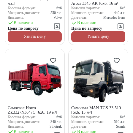
л.с.]
Arocs 3345 AK [6x6, 16 м³]
Колёсная формула:
6x6
Колёсная формула:
6x6
Мощность двигателя:
550
л.с.
Мощность двигателя:
449
л.с.
Двигатель:
Volvo
Двигатель:
Mercedes-Benz
В наличии
В наличии
Цена по запросу
Цена по запросу
Узнать цену
Узнать цену
Самосвал Howo
Самосвал MAN TGS 33.510
ZZ3327N3647C [6x6, 19 м³]
[6x6, 15 м³]
Колёсная формула:
6x6
Колёсная формула:
6x6
Мощность двигателя:
340
л.с.
Мощность двигателя:
510
л.с.
Двигатель:
Sinotruk
Двигатель:
Scania
В наличии
В наличии