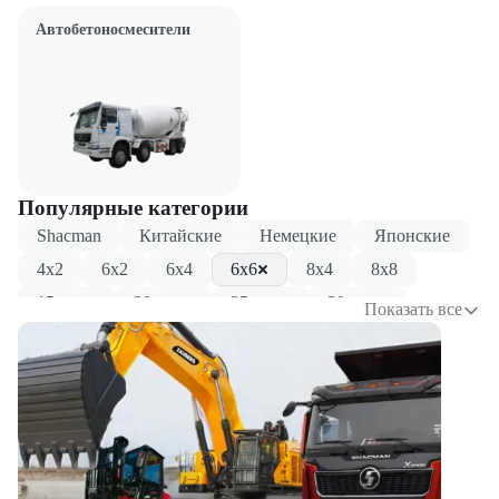
Автобетоносмесители
Популярные категории
Shacman
Китайские
Немецкие
Японские
4x2
6x2
6x4
6x6
8x4
8x8
15 тонн
20 тонн
25 тонн
30 тонн
Показать все
Трехосные
Четырехосные