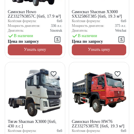
Самосвал Howo
Самосвал Shacman X3000
ZZ3327N3857C [6x6, 17.9 м³]
SX32586T385 [6x6, 19.3 м³]
Колёсная формула:
6x6
Колёсная формула:
6x6
Мощность двигателя:
336
л.с.
Мощность двигателя:
375
л.с.
Двигатель:
Sinotruk
Двигатель:
Weichai
В наличии
В наличии
Цена по запросу
Цена по запросу
Узнать цену
Узнать цену
Тягач Shacman X3000 [6x6,
Самосвал Howo HW76
430 л.с.]
ZZ3327S3857E [6x6, 19.3 м³]
Колёсная формула:
6x6
Колёсная формула:
6x6