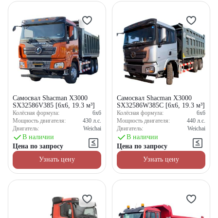
Самосвал Shacman X3000
Самосвал Shacman X3000
SX32586V385 [6x6, 19.3 м³]
SX32586W385C [6x6, 19.3 м³]
Колёсная формула:
6x6
Колёсная формула:
6x6
Мощность двигателя:
430
л.с.
Мощность двигателя:
440
л.с.
Двигатель:
Weichai
Двигатель:
Weichai
В наличии
В наличии
Цена по запросу
Цена по запросу
Узнать цену
Узнать цену