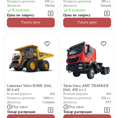
Мощность двигателя:
430
л.с.
Мощность двигателя:
380
л.с.
Двигатель:
Weichai
Двигатель:
Sinotruk
В наличии
В наличии
Цена по запросу
Цена по запросу
Узнать цену
Узнать цену
Самосвал Volvo R100E [6x6,
Тягач Iveco AMT TRAKKER
60.4 м³]
[6x6, 450 л.с.]
Колёсная формула:
6x6
Колёсная формула:
6x6
Мощность двигателя:
1084
л.с.
Мощность двигателя:
450
л.с.
Двигатель:
Cummins
Двигатель:
FPT
Под заказ
Под заказ
Товар распродан
Товар распродан