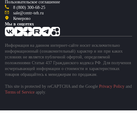
Пользовательское соглашение
8 (800) 300-68-25
sale@centr-teh.ru
Кемерово
Мы в соцсетях
Информация на данном интернет-сайте носит исключительно
информационный (ознакомительный) характер и ни при каких
условиях не является публичной офертой, определяемой
положениями Статьи 437 Гражданского кодекса РФ. Для получения
исчерпывающей информации о стоимости и характеристиках
товаров обращайтесь к менеджерам по продажам.
This site is protected by reCAPTCHA and the Google
Privacy Policy
and
Terms of Service
apply.