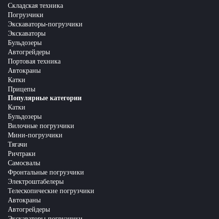
Складская техника
Погрузчики
Экскаваторы-погрузчики
Экскаваторы
Бульдозеры
Автогрейдеры
Портовая техника
Автокраны
Катки
Прицепы
Популярные категории
Катки
Бульдозеры
Вилочные погрузчики
Мини-погрузчики
Тягачи
Ричтраки
Самосвалы
Фронтальные погрузчики
Электроштабелеры
Телескопические погрузчики
Автокраны
Автогрейдеры
Экскаваторы-погрузчики