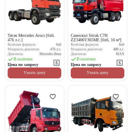
Тягач Mercedes Arocs [6x6,
Самосвал Sitrak C7H
476 л.с.]
ZZ3406V365ME [6x6, 16 м³]
Колёсная формула:
6x6
Колёсная формула:
6x6
Мощность двигателя:
476
л.с.
Мощность двигателя:
480
л.с.
Двигатель:
Mercedes-Benz
Двигатель:
MAN
В наличии
В наличии
Цена по запросу
Цена по запросу
Узнать цену
Узнать цену