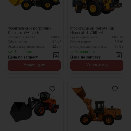
Фронтальный погрузчик
Фронтальный погрузчик
Komatsu WA470-6
Hyundai HL760-9S
Грузоподъемность:
6000
кг
Грузоподъемность:
6000
кг
Объем ковша:
4.2
м³
Объем ковша:
3.2
м³
Эксплуатационная масса:
22.8
т
Эксплуатационная масса:
17.6
т
В наличии
В наличии
Цена по запросу
Цена по запросу
Узнать цену
Узнать цену