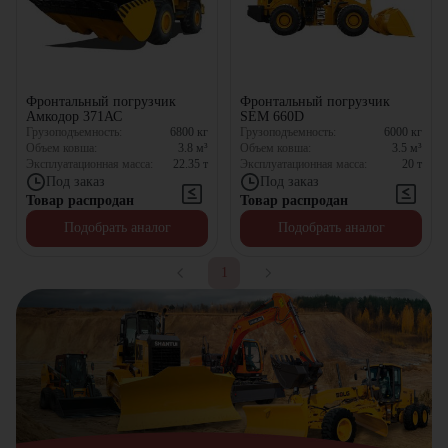
Фронтальный погрузчик
Фронтальный погрузчик
Амкодор 371АС
SEM 660D
Грузоподъемность:
6800
кг
Грузоподъемность:
6000
кг
Объем ковша:
3.8
м³
Объем ковша:
3.5
м³
Эксплуатационная масса:
22.35
т
Эксплуатационная масса:
20
т
Под заказ
Под заказ
Товар распродан
Товар распродан
Подобрать аналог
Подобрать аналог
1