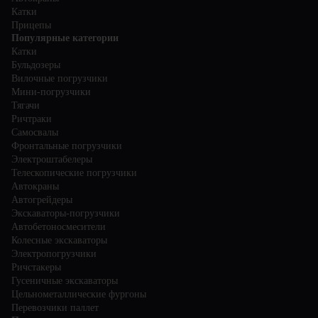
Катки
Прицепы
Популярные категории
Катки
Бульдозеры
Вилочные погрузчики
Мини-погрузчики
Тягачи
Ричтраки
Самосвалы
Фронтальные погрузчики
Электроштабелеры
Телескопические погрузчики
Автокраны
Автогрейдеры
Экскаваторы-погрузчики
Автобетоносмесители
Колесные экскаваторы
Электропогрузчики
Ричстакеры
Гусеничные экскаваторы
Цельнометаллические фургоны
Перевозчики паллет