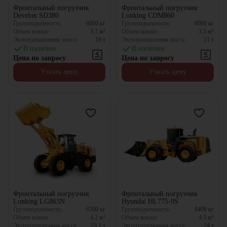
Фронтальный погрузчик
Фронтальный погрузчик
Develon SD380
Lonking CDM860
Грузоподъемность:
6000
кг
Грузоподъемность:
6000
кг
Объем ковша:
3.7
м³
Объем ковша:
3.5
м³
Эксплуатационная масса:
19
т
Эксплуатационная масса:
21
т
В наличии
В наличии
Цена по запросу
Цена по запросу
Узнать цену
Узнать цену
Фронтальный погрузчик
Фронтальный погрузчик
Lonking LG863N
Hyundai HL775-9S
Грузоподъемность:
6500
кг
Грузоподъемность:
8400
кг
Объем ковша:
4.2
м³
Объем ковша:
4.5
м³
Эксплуатационная масса:
23.1
т
Эксплуатационная масса:
24
т