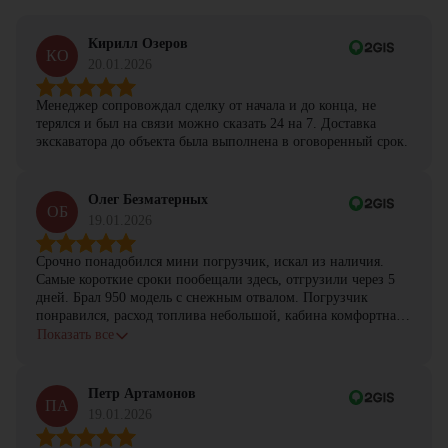
Кирилл Озеров
КО
20.01.2026
Менеджер сопровождал сделку от начала и до конца, не
терялся и был на связи можно сказать 24 на 7. Доставка
экскаватора до объекта была выполнена в оговоренный срок.
Олег Безматерных
ОБ
19.01.2026
Срочно понадобился мини погрузчик, искал из наличия.
Самые короткие сроки пообещали здесь, отгрузили через 5
дней. Брал 950 модель с снежным отвалом. Погрузчик
понравился, расход топлива небольшой, кабина комфортная,
с задачами справляется.
Показать все
Петр Артамонов
ПА
19.01.2026