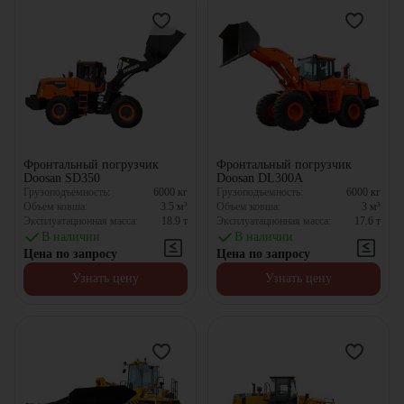
Фронтальный погрузчик
Фронтальный погрузчик
Doosan SD350
Doosan DL300A
Грузоподъемность:
6000
кг
Грузоподъемность:
6000
кг
Объем ковша:
3.5
м³
Объем ковша:
3
м³
Эксплуатационная масса:
18.9
т
Эксплуатационная масса:
17.6
т
В наличии
В наличии
Цена по запросу
Цена по запросу
Узнать цену
Узнать цену