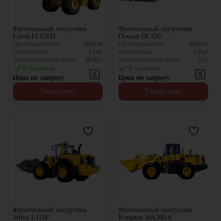
Фронтальный погрузчик
Фронтальный погрузчик
Lovol FL976H
Doosan DL420
Грузоподъемность:
6500
кг
Грузоподъемность:
6000
кг
Объем ковша:
4.5
м³
Объем ковша:
3.9
м³
Эксплуатационная масса:
20.95
т
Эксплуатационная масса:
22
т
В наличии
В наличии
Цена по запросу
Цена по запросу
Узнать цену
Узнать цену
Фронтальный погрузчик
Фронтальный погрузчик
Volvo L110F
Komatsu WA380-6