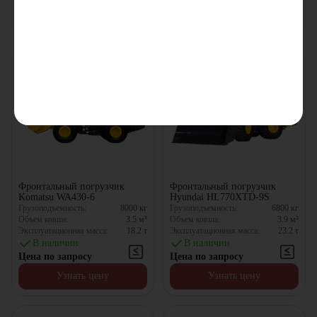
Узнать цену
Узнать цену
Фронтальный погрузчик
Фронтальный погрузчик
Komatsu WA430-6
Hyundai HL770XTD-9S
Грузоподъемность:
8000
кг
Грузоподъемность:
6800
кг
Объем ковша:
3.5
м³
Объем ковша:
3.9
м³
Эксплуатационная масса:
18.2
т
Эксплуатационная масса:
23.2
т
В наличии
В наличии
Цена по запросу
Цена по запросу
Узнать цену
Узнать цену