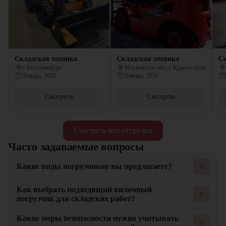
Складская техника
Складская техника
Ск
г Екатеринбург
Московская обл, г Красногорск
Январь, 2026
Январь, 2026
Смотреть
Смотреть
Смотреть все отгрузки
Часто задаваемые вопросы
Какие виды погрузчиков вы предлагаете?
Мы предлагаем широкий ассортимент погрузчиков, включая
Как выбрать подходящий вилочный
вилочные, складские и другие виды техники. Наши
погрузчик для складских работ?
погрузчики подходят для выполнения различных задач на
складе, строительных площадках и производственных
При выборе вилочного погрузчика для складских работ важно
Какие меры безопасности нужно учитывать
предприятиях. Каждый тип погрузчика обладает
учитывать грузоподъемность, высоту подъема и