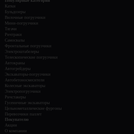
Популярные категории
Катки
Бульдозеры
Вилочные погрузчики
Мини-погрузчики
Тягачи
Ричтраки
Самосвалы
Фронтальные погрузчики
Электроштабелеры
Телескопические погрузчики
Автокраны
Автогрейдеры
Экскаваторы-погрузчики
Автобетоносмесители
Колесные экскаваторы
Электропогрузчики
Ричстакеры
Гусеничные экскаваторы
Цельнометаллические фургоны
Перевозчики паллет
Покупателю
Акции
О компании