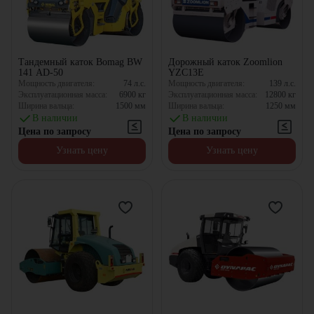
Тандемный каток Bomag BW
Дорожный каток Zoomlion
141 AD-50
YZC13E
Мощность двигателя:
74
л.с.
Мощность двигателя:
139
л.с.
Эксплуатационная масса:
6900
кг
Эксплуатационная масса:
12800
кг
Ширина вальца:
1500
мм
Ширина вальца:
1250
мм
В наличии
В наличии
Цена по запросу
Цена по запросу
Узнать цену
Узнать цену