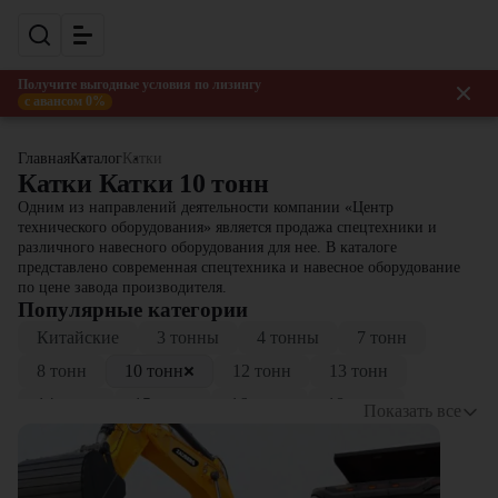
Получите выгодные условия по лизингу
с авансом 0%
Главная
Каталог
Катки
Катки Катки 10 тонн
Одним из направлений деятельности компании «Центр
технического оборудования» является продажа спецтехники и
различного навесного оборудования для нее. В каталоге
представлено современная спецтехника и навесное оборудование
по цене завода производителя.
Популярные категории
Китайские
3 тонны
4 тонны
7 тонн
8 тонн
10 тонн
12 тонн
13 тонн
14 тонн
15 тонн
16 тонн
18 тонн
Показать все
20 тонн
25 тонн
30 тонны
Для асфальта
Грунтовые
Комбинированные