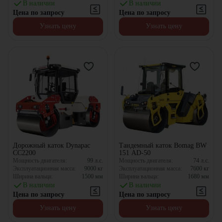
В наличии
В наличии
Цена по запросу
Цена по запросу
Узнать цену
Узнать цену
Дорожный каток Dynapac
Тандемный каток Bomag BW
CC2200
151 AD-50
Мощность двигателя:
99
л.с.
Мощность двигателя:
74
л.с.
Эксплуатационная масса:
9000
кг
Эксплуатационная масса:
7600
кг
Ширина вальца:
1500
мм
Ширина вальца:
1680
мм
В наличии
В наличии
Цена по запросу
Цена по запросу
Узнать цену
Узнать цену