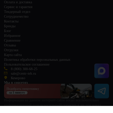
Оплата и доставка
Сервис и гарантия
Тендерный отдел
Сотрудничество
Контакты
Бренды
Блог
Избранное
Сравнение
Отзывы
Отгрузки
Карта сайта
Политика обработки персональных данных
Пользовательское соглашение
8 (800) 300-68-25
sale@centr-teh.ru
Кемерово
Мы в соцсетях
Подобрать спецтехнику
за 1 минуту
Информация на данном интернет-сайте носит исключительно
информационный (ознакомительный) характер и ни при каких
условиях не является публичной офертой, определяемой