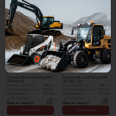
В наличии
В наличии
Цена по запросу
Цена по запросу
Узнать цену
Узнать цену
Тандемный каток Bomag BW
Тандемный каток Bomag BW
206 AD-50
202 AD - 50
Мощность двигателя:
138
л.с.
Мощность двигателя:
138
л.с.
Эксплуатационная масса:
14100
кг
Эксплуатационная масса:
12300
кг
Ширина вальца:
2135
мм
Ширина вальца:
2135
мм
В наличии
В наличии
Цена по запросу
Цена по запросу
Узнать цену
Узнать цену