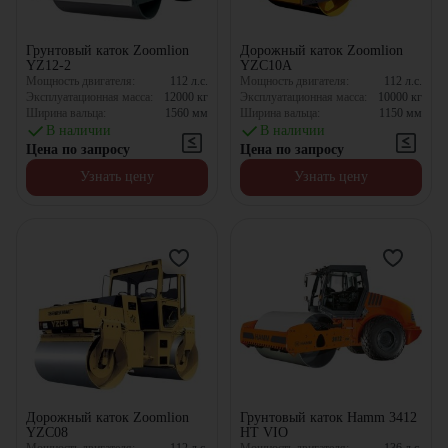
Грунтовый каток Zoomlion
Дорожный каток Zoomlion
YZ12-2
YZC10A
Мощность двигателя:
112
л.с.
Мощность двигателя:
112
л.с.
Эксплуатационная масса:
12000
кг
Эксплуатационная масса:
10000
кг
Ширина вальца:
1560
мм
Ширина вальца:
1150
мм
В наличии
В наличии
Цена по запросу
Цена по запросу
Узнать цену
Узнать цену
Дорожный каток Zoomlion
Грунтовый каток Hamm 3412
YZC08
HT VIO