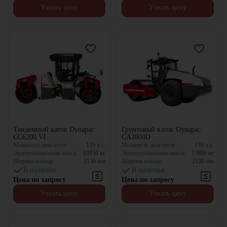
Узнать цену
Узнать цену
Тандемный каток Dynapac
Грунтовый каток Dynapac
CC6200 VI
CA2800D
Мощность двигателя:
135
л.с.
Мощность двигателя:
130
л.с.
Эксплуатационная масса:
13950
кг
Эксплуатационная масса:
13800
кг
Ширина вальца:
2130
мм
Ширина вальца:
2130
мм
В наличии
В наличии
Цена по запросу
Цена по запросу
Узнать цену
Узнать цену