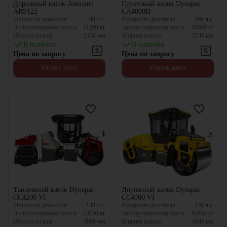
Дорожный каток Ammann
Грунтовый каток Dynapac
ARS122
CA4000D
Мощность двигателя:
99
л.с.
Мощность двигателя:
160
л.с.
Эксплуатационная масса:
11200
кг
Эксплуатационная масса:
14900
кг
Ширина вальца:
2130
мм
Ширина вальца:
2130
мм
В наличии
В наличии
Цена по запросу
Цена по запросу
Узнать цену
Узнать цену
Тандемный каток Dynapac
Дорожный каток Dynapac
CC4200 VI
CC4000 VI
Мощность двигателя:
130
л.с.
Мощность двигателя:
130
л.с.
Эксплуатационная масса:
13150
кг
Эксплуатационная масса:
12850
кг
Ширина вальца:
1680
мм
Ширина вальца:
1680
мм