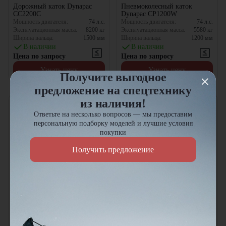
Дорожный каток Dynapac
Пневмоколесный каток
CC2200C
Dynapac CP1200W
Мощность двигателя:
74
л.с.
Мощность двигателя:
74
л.с.
Эксплуатационная масса:
8200
кг
Эксплуатационная масса:
5580
кг
Ширина вальца:
1500
мм
Ширина вальца:
1200
мм
В наличии
В наличии
Цена по запросу
Цена по запросу
Узнать цену
Узнать цену
Получите выгодное
предложение на спецтехнику
из наличия!
Ответьте на несколько вопросов — мы предоставим
персональную подборку моделей и лучшие условия
покупки
Получить предложение
Тандемный каток Dynapac
Грунтовый каток Case
CC1400 VI
1110EX-D
Мощность двигателя:
48
л.с.
Мощность двигателя:
112
л.с.
Эксплуатационная масса:
5130
кг
Эксплуатационная масса:
11340
кг
Ширина вальца:
1380
мм
Ширина вальца:
2130
мм