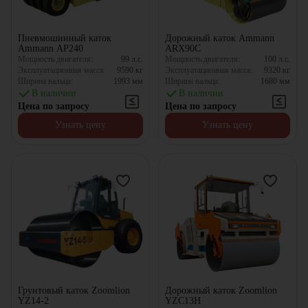
Пневмошинный каток
Дорожный каток Ammann
Ammann AP240
ARX90C
Мощность двигателя:
99
л.с.
Мощность двигателя:
100
л.с.
Эксплуатационная масса:
9590
кг
Эксплуатационная масса:
9320
кг
Ширина вальца:
1993
мм
Ширина вальца:
1680
мм
В наличии
В наличии
Цена по запросу
Цена по запросу
Узнать цену
Узнать цену
Грунтовый каток Zoomlion
Дорожный каток Zoomlion
YZ14-2
YZC13H