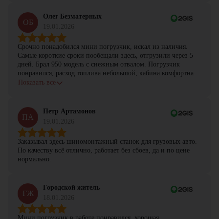
Олег Безматерных
ОБ
19.01.2026
Срочно понадобился мини погрузчик, искал из наличия.
Самые короткие сроки пообещали здесь, отгрузили через 5
дней. Брал 950 модель с снежным отвалом. Погрузчик
понравился, расход топлива небольшой, кабина комфортная,
с задачами справляется.
Показать все
Петр Артамонов
ПА
19.01.2026
Заказывал здесь шиномонтажный станок для грузовых авто.
По качеству всё отлично, работает без сбоев, да и по цене
нормально.
Городской житель
ГЖ
18.01.2026
Мини погрузчик в работе понравился, хорошая