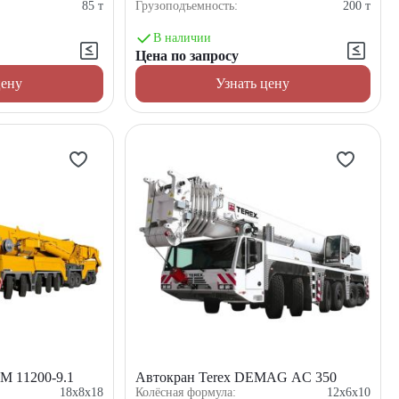
85
т
Грузоподъемность:
200
т
В наличии
Цена по запросу
цену
Узнать цену
TM 11200-9.1
Автокран Terex DEMAG AC 350
18x8x18
Колёсная формула:
12x6x10