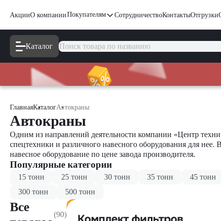
Покупателям
Акции
О компании
Сотрудничество
Контакты
Отгрузки
Каталог
Главная
Каталог
Автокраны
Автокраны
Одним из направлений деятельности компании «Центр технич
спецтехники и различного навесного оборудования для нее. 
навесное оборудование по цене завода производителя.
Популярные категории
15 тонн
25 тонн
30 тонн
35 тонн
45 тонн
300 тонн
500 тонн
Все
(90)