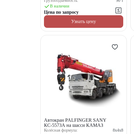
Грузоподъемность:
90
т
В наличии
Цена по запросу
Узнать цену
Автокран PALFINGER SANY
КС-5573А на шасси КАМАЗ
Колёсная формула:
8x4x8