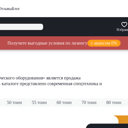
Отзывы
Блог
Избран
Получите выгодные условия по лизингу
с авансом 0%
еского оборудования» является продажа
В каталоге представлено современная спецтехника и
50 тонн
55 тонн
60 тонн
70 тонн
80 тонн