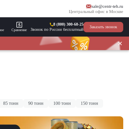
sale@centr-teh.ru
Центральный офис в Москве
8 (800) 300-68-25
Заказать звонок
Звонок по России бесплатный
ное
Сравнение
85 тонн
90 тонн
100 тонн
150 тонн