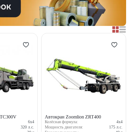
ZTC300V
Автокран Zoomlion ZRT400
6x4
Колёсная формула:
4x4
320
л.с.
Мощность двигателя:
175
л.с.