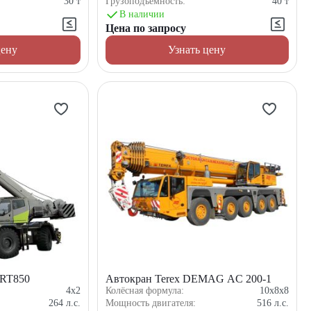
30
т
Грузоподъемность:
40
т
В наличии
Цена по запросу
цену
Узнать цену
ZRT850
Автокран Terex DEMAG AC 200-1
4x2
Колёсная формула:
10x8x8
264
л.с.
Мощность двигателя:
516
л.с.