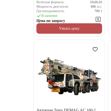
Колёсная формула:
16x8x16
Мощность двигателя:
686
л.с.
Грузоподъемность:
700
т
В наличии
Цена по запросу
Узнать цену
Автокран Terex DEMAG AC 160-2