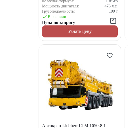
Колёсная формула:
10x6x8
Мощность двигателя:
476
л.с.
Грузоподъемность:
100
т
В наличии
Цена по запросу
Узнать цену
Автокран Liebherr LTM 1650-8.1