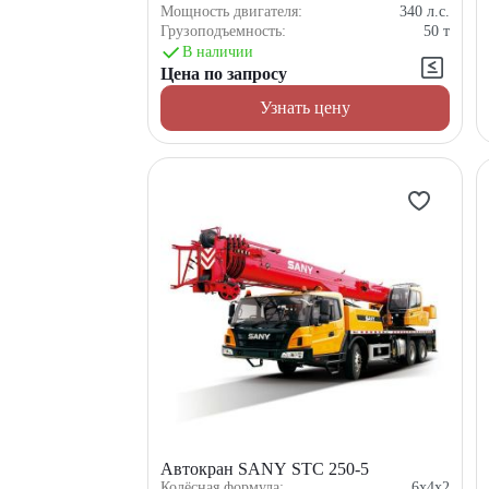
Мощность двигателя:
340
л.с.
Грузоподъемность:
50
т
В наличии
Цена по запросу
Узнать цену
Автокран SANY STC 250-5
Колёсная формула:
6x4x2