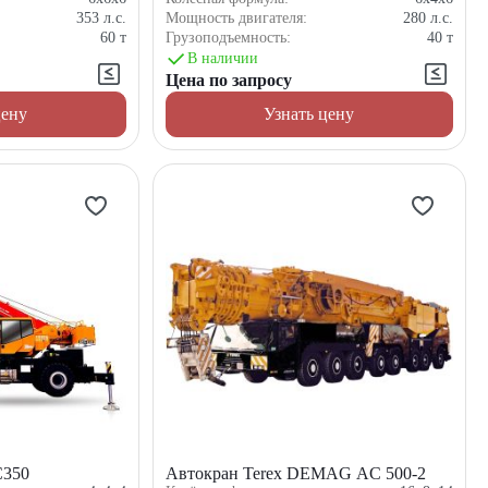
353
л.с.
Мощность двигателя:
280
л.с.
60
т
Грузоподъемность:
40
т
В наличии
Цена по запросу
цену
Узнать цену
C350
Автокран Terex DEMAG AC 500-2