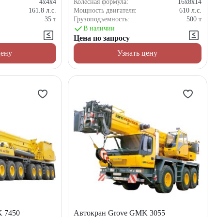
4x4x4
Колёсная формула:
16x8x14
161.8
л.с.
Мощность двигателя:
610
л.с.
35
т
Грузоподъемность:
500
т
В наличии
Цена по запросу
цену
Узнать цену
 7450
Автокран Grove GMK 3055