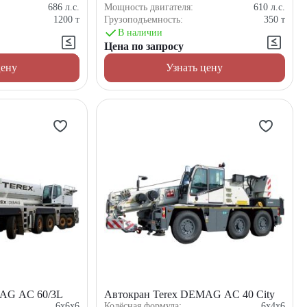
686
л.с.
Мощность двигателя:
610
л.с.
1200
т
Грузоподъемность:
350
т
В наличии
Цена по запросу
цену
Узнать цену
MAG AC 60/3L
Автокран Terex DEMAG AC 40 City
6x6x6
Колёсная формула:
6x4x6