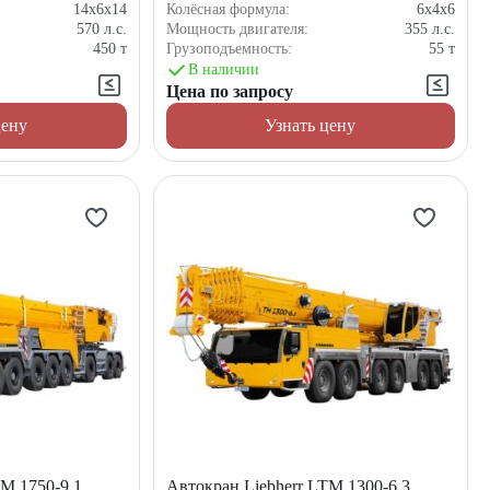
14x6x14
Колёсная формула:
6x4x6
570
л.с.
Мощность двигателя:
355
л.с.
450
т
Грузоподъемность:
55
т
В наличии
Цена по запросу
цену
Узнать цену
TM 1750-9.1
Автокран Liebherr LTM 1300-6.3