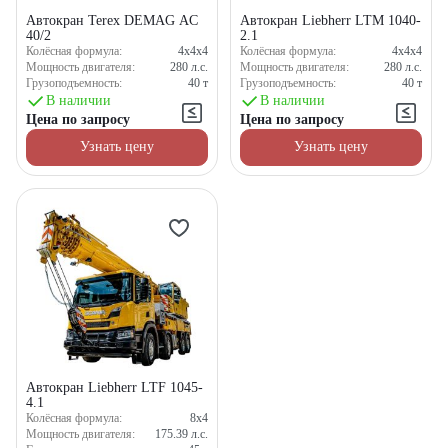
Автокран Terex DEMAG AC
Автокран Liebherr LTM 1040-
40/2
2.1
Колёсная формула:
4x4x4
Колёсная формула:
4x4x4
Мощность двигателя:
280
л.с.
Мощность двигателя:
280
л.с.
Грузоподъемность:
40
т
Грузоподъемность:
40
т
В наличии
В наличии
Цена по запросу
Цена по запросу
Узнать цену
Узнать цену
Получите выгодное
предложение на спецтехнику
из наличия!
Ответьте на несколько вопросов — мы предоставим
персональную подборку моделей и лучшие условия
покупки
Автокран Liebherr LTF 1045-
4.1
Получить предложение
Колёсная формула:
8x4
Мощность двигателя:
175.39
л.с.