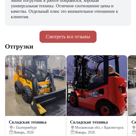
Мини погрузчик в работе понравился, хорошая
универсальная техника. Отличное соотношение цены и
качества. Отдельный плюс это внимательное отношение к
клиентам.
Смотреть все отзывы
Отгрузки
Складская техника
Складская техника
Ск
г Екатеринбург
Московская обл, г Красногорск
Январь, 2026
Январь, 2026