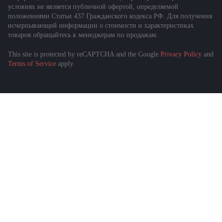
условиях не является публичной офертой, определяемой
положениями Статьи 437 Гражданского кодекса РФ. Для получения
исчерпывающей информации о стоимости и характеристиках
товаров обращайтесь к менеджерам по продажам.
This site is protected by reCAPTCHA and the Google
Privacy Policy
and
Подобрать спецтехнику
Terms of Service
apply.
за 1 минуту