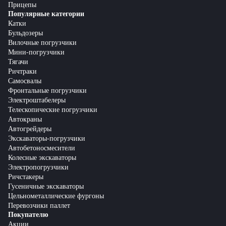
Прицепы
Популярные категории
Катки
Бульдозеры
Вилочные погрузчики
Мини-погрузчики
Тягачи
Ричтраки
Самосвалы
Фронтальные погрузчики
Электроштабелеры
Телескопические погрузчики
Автокраны
Автогрейдеры
Экскаваторы-погрузчики
Автобетоносмесители
Колесные экскаваторы
Электропогрузчики
Ричстакеры
Гусеничные экскаваторы
Цельнометаллические фургоны
Перевозчики паллет
Покупателю
Акции