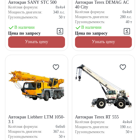
Автокран SANY STC 500
Автокран Terex DEMAG AC
40 City
Колёсная формула:
8x4x4
Колёсная формула:
6x4x6
Мощность двигателя:
340
л.с.
Мощность двигателя:
280
л.с.
Грузоподъемность:
50
т
Грузоподъемность:
40
т
В наличии
В наличии
Цена по запросу
Цена по запросу
Узнать цену
Узнать цену
Автокран Liebherr LTM 1050-
Автокран Terex RT 555
3.1
Колёсная формула:
4x4x4
Колёсная формула:
6x6x6
Мощность двигателя:
190
л.с.
Мощность двигателя:
367
л.с.
Грузоподъемность:
50
т
Грузоподъемность:
50
т