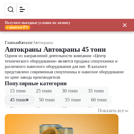
Получите выгодные условия по лизингу
с авансом 0%
Главная
Каталог
Автокраны
Автокраны Автокраны 45 тонн
Одним из направлений деятельности компании «Центр
технического оборудования» является продажа спецтехники и
различного навесного оборудования для нее. В каталоге
представлено современная спецтехника и навесное оборудование
по цене завода производителя.
Популярные категории
15 тонн
25 тонн
30 тонн
35 тонн
45 тонн
50 тонн
55 тонн
60 тонн
70 тонн
80 тонн
85 тонн
90 тонн
Показать все
100 тонн
150 тонн
300 тонн
500 тонн