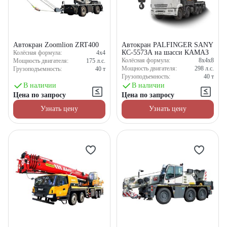
Автокран Zoomlion ZRT400
Автокран PALFINGER SANY
КС-5573А на шасси КАМАЗ
Колёсная формула:
4x4
Колёсная формула:
8x4x8
Мощность двигателя:
175
л.с.
Мощность двигателя:
298
л.с.
Грузоподъемность:
40
т
Грузоподъемность:
40
т
В наличии
В наличии
Цена по запросу
Цена по запросу
Узнать цену
Узнать цену