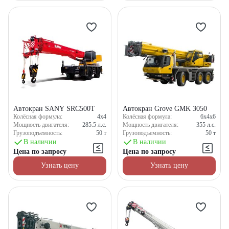
Автокран SANY SRC500T
Автокран Grove GMK 3050
Колёсная формула:
4x4
Колёсная формула:
6x4x6
Мощность двигателя:
285.5
л.с.
Мощность двигателя:
355
л.с.
Грузоподъемность:
50
т
Грузоподъемность:
50
т
В наличии
В наличии
Цена по запросу
Цена по запросу
Узнать цену
Узнать цену