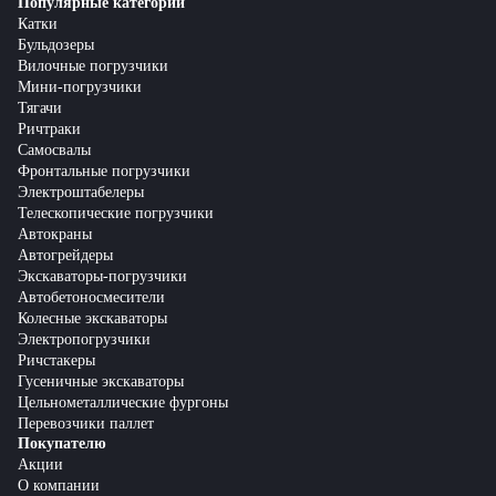
Популярные категории
Катки
Бульдозеры
Вилочные погрузчики
Мини-погрузчики
Тягачи
Ричтраки
Самосвалы
Фронтальные погрузчики
Электроштабелеры
Телескопические погрузчики
Автокраны
Автогрейдеры
Экскаваторы-погрузчики
Автобетоносмесители
Колесные экскаваторы
Электропогрузчики
Ричстакеры
Гусеничные экскаваторы
Цельнометаллические фургоны
Перевозчики паллет
Покупателю
Акции
О компании