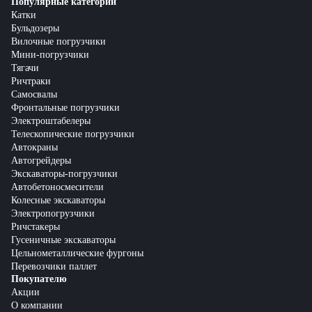
Популярные категории
Катки
Бульдозеры
Вилочные погрузчики
Мини-погрузчики
Тягачи
Ричтраки
Самосвалы
Фронтальные погрузчики
Электроштабелеры
Телескопические погрузчики
Автокраны
Автогрейдеры
Экскаваторы-погрузчики
Автобетоносмесители
Колесные экскаваторы
Электропогрузчики
Ричстакеры
Гусеничные экскаваторы
Цельнометаллические фургоны
Перевозчики паллет
Покупателю
Акции
О компании