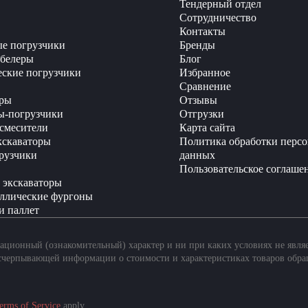
Тендерный отдел
Сотрудничество
Контакты
е погрузчики
Бренды
белеры
Блог
еские погрузчики
Избранное
Сравнение
ры
Отзывы
ы-погрузчики
Отгрузки
смесители
Карта сайта
кскаваторы
Политика обработки перс
рузчики
данных
Пользовательское соглаше
 экскаваторы
ллические фургоны
и паллет
ционный (ознакомительный) характер и ни при каких условиях не явля
счерпывающей информации о стоимости и характеристиках товаров обра
erms of Service
apply.