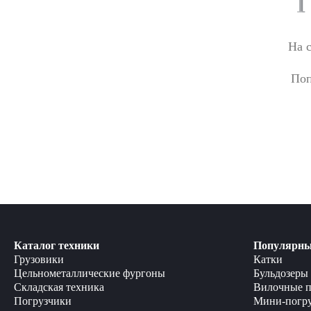
На 
Поп
Каталог техники
Популярны
Грузовики
Катки
Цельнометаллические фургоны
Бульдозеры
Складская техника
Вилочные п
Погрузчики
Мини-погр