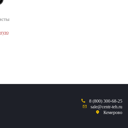
исты
вную
8 (800) 300-68-25
sale@centr-teh.ru
Кемерово