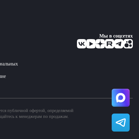
Мы в соцсетях
ональных
ние
ется публичной офертой, определяемой
щайтесь к менеджерам по продажам.