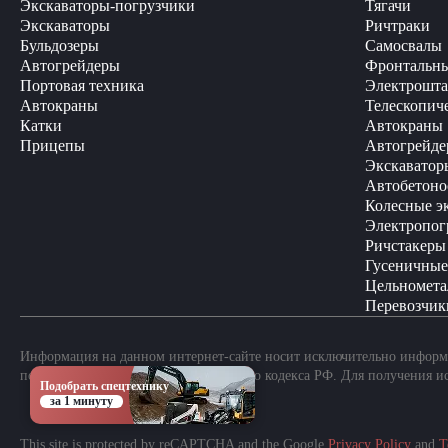
Экскаваторы-погрузчики
Тягачи
Экскаваторы
Ричтраки
Бульдозеры
Самосвалы
Автогрейдеры
Фронтальны
Портовая техника
Электрошта
Автокраны
Телескопич
Катки
Автокраны
Прицепы
Автогрейде
Экскаватор
Автобетоно
Колесные э
Электропог
Ричстакеры
Гусеничные
Цельномета
Перевозчик
Информация на данном интернет-сайте носит исключительно информа
положениями Статьи 437 Гражданского кодекса РФ. Для получения и
Подобрать спецтехнику
за 1 минуту
This site is protected by reCAPTCHA and the Google
Privacy Policy
and
T