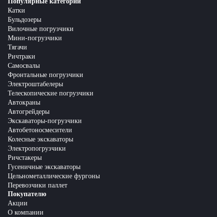
Популярные категории
Катки
Бульдозеры
Вилочные погрузчики
Мини-погрузчики
Тягачи
Ричтраки
Самосвалы
Фронтальные погрузчики
Электроштабелеры
Телескопические погрузчики
Автокраны
Автогрейдеры
Экскаваторы-погрузчики
Автобетоносмесители
Колесные экскаваторы
Электропогрузчики
Ричстакеры
Гусеничные экскаваторы
Цельнометаллические фургоны
Перевозчики паллет
Покупателю
Акции
О компании