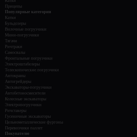
Катки
Прицепы
Популярные категории
Катки
Бульдозеры
Вилочные погрузчики
Мини-погрузчики
Тягачи
Ричтраки
Самосвалы
Фронтальные погрузчики
Электроштабелеры
Телескопические погрузчики
Автокраны
Автогрейдеры
Экскаваторы-погрузчики
Автобетоносмесители
Колесные экскаваторы
Электропогрузчики
Ричстакеры
Гусеничные экскаваторы
Цельнометаллические фургоны
Перевозчики паллет
Покупателю