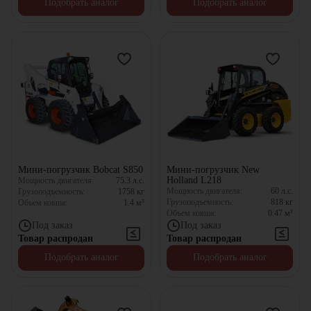
Подобрать аналог
Подобрать аналог
Мини-погрузчик Bobcat S850
Мини-погрузчик New
Holland L218
Мощность двигателя:
75.3
л.с.
Мощность двигателя:
60
л.с.
Грузоподъемность:
1758
кг
Грузоподъемность:
818
кг
Объем ковша:
1.4
м³
Объем ковша:
0.47
м³
Под заказ
Под заказ
Товар распродан
Товар распродан
Подобрать аналог
Подобрать аналог