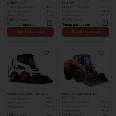
Holland L230
SR175B
Мощность двигателя:
90
л.с.
Мощность двигателя:
60
л.с.
Грузоподъемность:
1360
кг
Грузоподъемность:
790
кг
Объем ковша:
0.45
м³
Объем ковша:
0.36
м³
Под заказ
Под заказ
Товар распродан
Товар распродан
Подобрать аналог
Подобрать аналог
Мини-погрузчик Bobcat S18
Мини-погрузчик Case
SV300B
Мощность двигателя:
49
л.с.
Мощность двигателя:
90
л.с.
Грузоподъемность:
894
кг
Грузоподъемность:
1364
кг
Объем ковша:
0.36
м³
Объем ковша:
0.47
м³
Под заказ
Под заказ