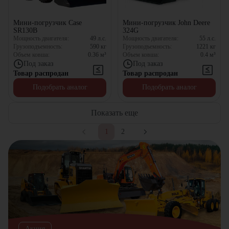
Мини-погрузчик Case
Мини-погрузчик John Deere
SR130B
324G
Мощность двигателя:
49
л.с.
Мощность двигателя:
55
л.с.
Грузоподъемность:
590
кг
Грузоподъемность:
1221
кг
Объем ковша:
0.36
м³
Объем ковша:
0.4
м³
Под заказ
Под заказ
Товар распродан
Товар распродан
Подобрать аналог
Подобрать аналог
Показать еще
1
2
Акция