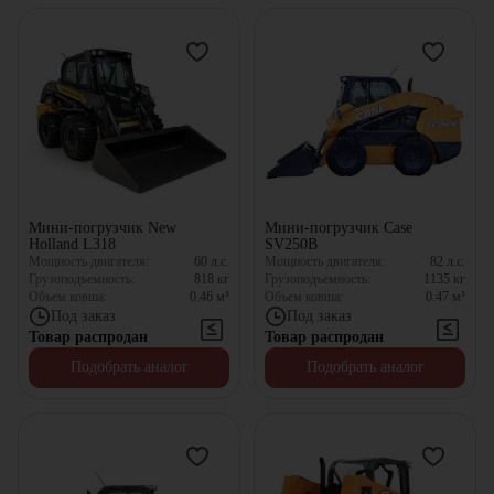
Мини-погрузчик New
Мини-погрузчик Case
Holland L318
SV250B
Мощность двигателя:
60
л.с.
Мощность двигателя:
82
л.с.
Грузоподъемность:
818
кг
Грузоподъемность:
1135
кг
Объем ковша:
0.46
м³
Объем ковша:
0.47
м³
Под заказ
Под заказ
Товар распродан
Товар распродан
Подобрать аналог
Подобрать аналог