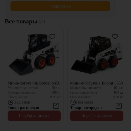
Все товары
(54)
Мини-погрузчик Bobcat S450
Мини-погрузчик Bobcat S550
Мощность двигателя:
49
л.с.
Мощность двигателя:
61
л.с.
Грузоподъемность:
608
кг
Грузоподъемность:
894
кг
Объем ковша:
0.93
м³
Объем ковша:
0.36
м³
Под заказ
Под заказ
Товар распродан
Товар распродан
Подобрать аналог
Подобрать аналог