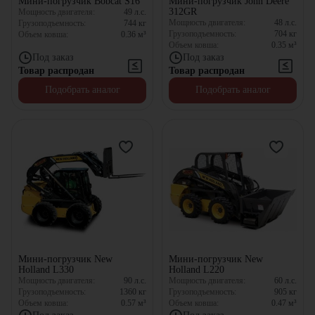
Мини-погрузчик Bobcat S16
Мини-погрузчик John Deere
312GR
Мощность двигателя:
49
л.с.
Мощность двигателя:
48
л.с.
Грузоподъемность:
744
кг
Грузоподъемность:
704
кг
Объем ковша:
0.36
м³
Объем ковша:
0.35
м³
Под заказ
Под заказ
Товар распродан
Товар распродан
Подобрать аналог
Подобрать аналог
Мини-погрузчик New
Мини-погрузчик New
Holland L330
Holland L220
Мощность двигателя:
90
л.с.
Мощность двигателя:
60
л.с.
Грузоподъемность:
1360
кг
Грузоподъемность:
905
кг
Объем ковша:
0.57
м³
Объем ковша:
0.47
м³