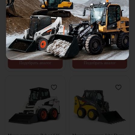
Мини-погрузчик Mustang
Мини-погрузчик Mustang
1900R
2054
Мощность двигателя:
68
л.с.
Мощность двигателя:
46
л.с.
Грузоподъемность:
862
кг
Грузоподъемность:
748
кг
Объем ковша:
0.4
м³
Объем ковша:
0.43
м³
Под заказ
Под заказ
Товар распродан
Товар распродан
Подобрать аналог
Подобрать аналог