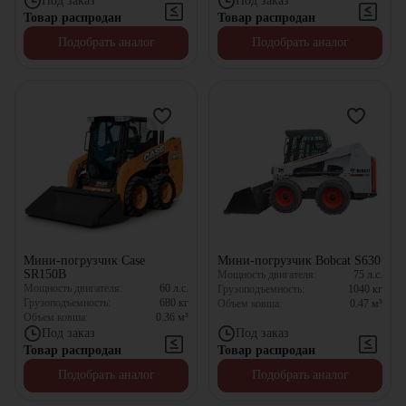
Под заказ
Под заказ
Товар распродан
Товар распродан
Подобрать аналог
Подобрать аналог
Мини-погрузчик Case
Мини-погрузчик Bobcat S630
SR150B
Мощность двигателя:
75
л.с.
Мощность двигателя:
60
л.с.
Грузоподъемность:
1040
кг
Грузоподъемность:
680
кг
Объем ковша:
0.47
м³
Объем ковша:
0.36
м³
Под заказ
Под заказ
Товар распродан
Товар распродан
Подобрать аналог
Подобрать аналог