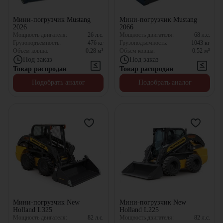
Мини-погрузчик Mustang
Мини-погрузчик Mustang
2026
2066
Мощность двигателя:
26
л.с.
Мощность двигателя:
68
л.с.
Грузоподъемность:
476
кг
Грузоподъемность:
1043
кг
Объем ковша:
0.28
м³
Объем ковша:
0.52
м³
Под заказ
Под заказ
Товар распродан
Товар распродан
Подобрать аналог
Подобрать аналог
Мини-погрузчик New
Мини-погрузчик New
Holland L325
Holland L225
Мощность двигателя:
82
л.с.
Мощность двигателя:
82
л.с.