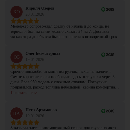
Кирилл Озеров
КО
20.01.2026
Менеджер сопровождал сделку от начала и до конца, не
терялся и был на связи можно сказать 24 на 7. Доставка
экскаватора до объекта была выполнена в оговоренный срок.
Олег Безматерных
ОБ
19.01.2026
Срочно понадобился мини погрузчик, искал из наличия.
Самые короткие сроки пообещали здесь, отгрузили через 5
дней. Брал 950 модель с снежным отвалом. Погрузчик
понравился, расход топлива небольшой, кабина комфортная,
с задачами справляется.
Показать все
Петр Артамонов
ПА
19.01.2026
Заказывал здесь шиномонтажный станок для грузовых авто.