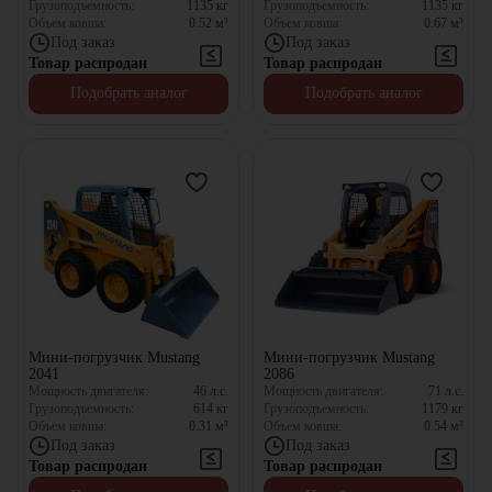
Грузоподъемность:
1135
кг
Грузоподъемность:
1135
кг
Объем ковша:
0.52
м³
Объем ковша:
0.67
м³
Под заказ
Под заказ
Товар распродан
Товар распродан
Подобрать аналог
Подобрать аналог
Мини-погрузчик Mustang
Мини-погрузчик Mustang
2041
2086
Мощность двигателя:
46
л.с.
Мощность двигателя:
71
л.с.
Грузоподъемность:
614
кг
Грузоподъемность:
1179
кг
Объем ковша:
0.31
м³
Объем ковша:
0.54
м³
Под заказ
Под заказ
Товар распродан
Товар распродан