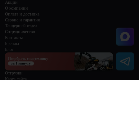
Акции
О компании
Оплата и доставка
Сервис и гарантия
Тендерный отдел
Сотрудничество
Контакты
Бренды
Блог
Избранное
Подобрать спецтехнику
Сравнение
за 1 минуту
Отзывы
Отгрузки
Карта сайта
Политика обработки персональных данных
Пользовательское соглашение
8 (800) 300-68-25
sale@centr-teh.ru
Кемерово
Мы в соцсетях
Информация на данном интернет-сайте носит исключительно