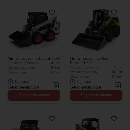
Мини-погрузчик Bobcat S590
Мини-погрузчик New
Holland L323
Мощность двигателя:
67
л.с.
Мощность двигателя:
74
л.с.
Грузоподъемность:
998
кг
Грузоподъемность:
1020
кг
Объем ковша:
0.47
м³
Объем ковша:
0.52
м³
Под заказ
Под заказ
Товар распродан
Товар распродан
Подобрать аналог
Подобрать аналог