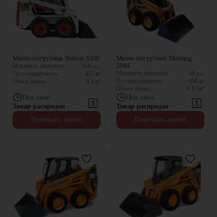
Мини-погрузчик Bobcat S100
Мини-погрузчик Mustang
2044
Мощность двигателя:
34.0
л.с.
Мощность двигателя:
46
л.с.
Грузоподъемность:
457
кг
Грузоподъемность:
658
кг
Объем ковша:
0.3
м³
Объем ковша:
0.37
м³
Под заказ
Под заказ
Товар распродан
Товар распродан
Подобрать аналог
Подобрать аналог