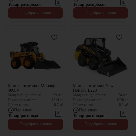
Товар распродан
Товар распродан
Подобрать аналог
Подобрать аналог
Мини-погрузчик Mustang
Мини-погрузчик New
4000V
Holland L223
Мощность двигателя:
99
л.с.
Мощность двигателя:
74
л.с.
Грузоподъемность:
1814
кг
Грузоподъемность:
1020
кг
Объем ковша:
0.7
м³
Объем ковша:
0.5
м³
Под заказ
Под заказ
Товар распродан
Товар распродан
Подобрать аналог
Подобрать аналог