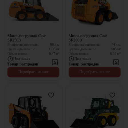
Мини-погрузчик Case
Мини-погрузчик Case
SR250B
SR200B
Мощность двигателя:
90
л.с.
Мощность двигателя:
74
л.с.
Грузоподъемность:
1135
кг
Грузоподъемность:
905
кг
Объем ковша:
0.47
м³
Объем ковша:
0.36
м³
Под заказ
Под заказ
Товар распродан
Товар распродан
Подобрать аналог
Подобрать аналог