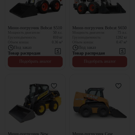
Мини-погрузчик Bobcat S510
Мини-погрузчик Bobcat S650
Мощность двигателя:
50
л.с.
Мощность двигателя:
75
л.с.
Грузоподъемность:
810
кг
Грузоподъемность:
1282
кг
Объем ковша:
0.36
м³
Объем ковша:
0.47
м³
Под заказ
Под заказ
Товар распродан
Товар распродан
Подобрать аналог
Подобрать аналог
Мини-погрузчик New
Мини-погрузчик Case