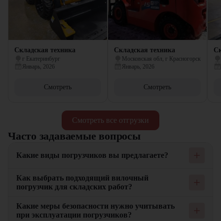
Складская техника
Складская техника
Ск
г Екатеринбург
Московская обл, г Красногорск
Январь, 2026
Январь, 2026
Смотреть
Смотреть
Смотреть все отгрузки
Часто задаваемые вопросы
Какие виды погрузчиков вы предлагаете?
Мы предлагаем широкий ассортимент погрузчиков, включая
Как выбрать подходящий вилочный
вилочные, складские и другие виды техники. Наши
погрузчик для складских работ?
погрузчики подходят для выполнения различных задач на
складе, строительных площадках и производственных
При выборе вилочного погрузчика для складских работ важно
Какие меры безопасности нужно учитывать
предприятиях. Каждый тип погрузчика обладает
учитывать грузоподъемность, высоту подъема и
при эксплуатации погрузчиков?
уникальными характеристиками, которые делают его
маневренность техники. Вилочные погрузчики с