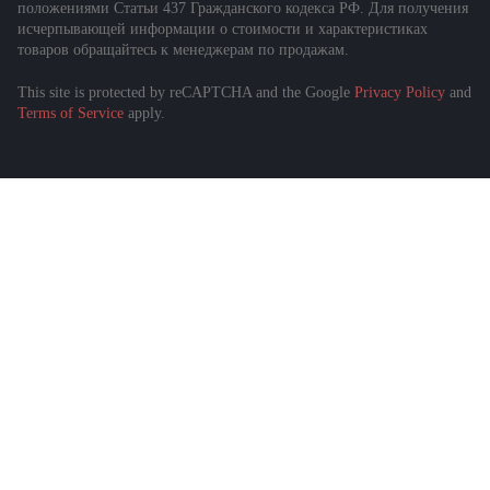
положениями Статьи 437 Гражданского кодекса РФ. Для получения
исчерпывающей информации о стоимости и характеристиках
товаров обращайтесь к менеджерам по продажам.
This site is protected by reCAPTCHA and the Google
Privacy Policy
and
Подобрать спецтехнику
Terms of Service
apply.
за 1 минуту