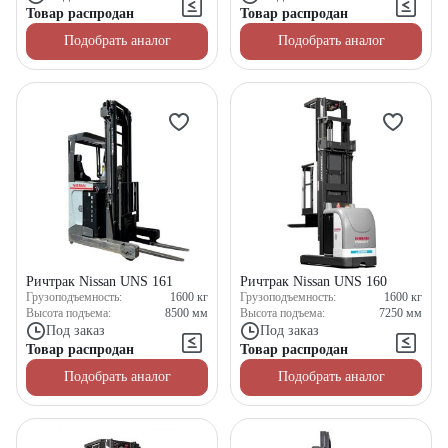
Товар распродан
Товар распродан
Подобрать аналог
Подобрать аналог
Получите выгодное
предложение на спецтехнику
Ричтрак Nissan UNS 161
Ричтрак Nissan UNS 160
из наличия!
Грузоподъемность:
1600
кг
Грузоподъемность:
1600
кг
Высота подъема:
8500
мм
Высота подъема:
7250
мм
Ответьте на несколько вопросов — мы предоставим
Под заказ
Под заказ
персональную подборку моделей и лучшие условия
Товар распродан
Товар распродан
покупки
Подобрать аналог
Подобрать аналог
Получить предложение