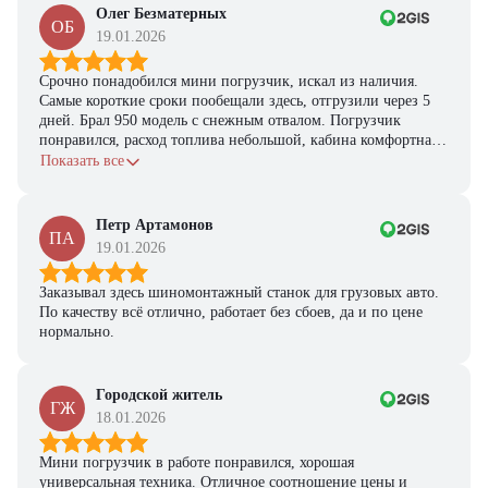
Олег Безматерных
ОБ
19.01.2026
Срочно понадобился мини погрузчик, искал из наличия.
Самые короткие сроки пообещали здесь, отгрузили через 5
дней. Брал 950 модель с снежным отвалом. Погрузчик
понравился, расход топлива небольшой, кабина комфортная,
с задачами справляется.
Показать все
Петр Артамонов
ПА
19.01.2026
Заказывал здесь шиномонтажный станок для грузовых авто.
По качеству всё отлично, работает без сбоев, да и по цене
нормально.
Городской житель
ГЖ
18.01.2026
Мини погрузчик в работе понравился, хорошая
универсальная техника. Отличное соотношение цены и