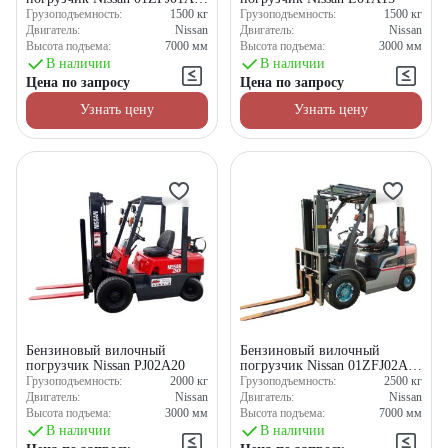
M 15U
Грузоподъемность:
1500
кг
Грузоподъемность:
1500
кг
Двигатель:
Nissan
Двигатель:
Nissan
Высота подъема:
7000
мм
Высота подъема:
3000
мм
В наличии
В наличии
Цена по запросу
Цена по запросу
Узнать цену
Узнать цену
Бензиновый вилочный
Бензиновый вилочный
погрузчик Nissan PJ02A20
погрузчик Nissan 01ZFJ02A
M 25U
Грузоподъемность:
2000
кг
Грузоподъемность:
2500
кг
Двигатель:
Nissan
Двигатель:
Nissan
Высота подъема:
3000
мм
Высота подъема:
7000
мм
В наличии
В наличии