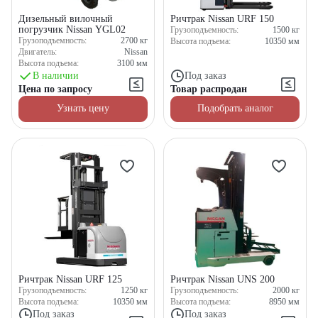
Дизельный вилочный
Ричтрак Nissan URF 150
погрузчик Nissan YGL02
Грузоподъемность:
1500
кг
Грузоподъемность:
2700
кг
Высота подъема:
10350
мм
Двигатель:
Nissan
Высота подъема:
3100
мм
В наличии
Под заказ
Цена по запросу
Товар распродан
Узнать цену
Подобрать аналог
Ричтрак Nissan URF 125
Ричтрак Nissan UNS 200
Грузоподъемность:
1250
кг
Грузоподъемность:
2000
кг
Высота подъема:
10350
мм
Высота подъема:
8950
мм
Под заказ
Под заказ