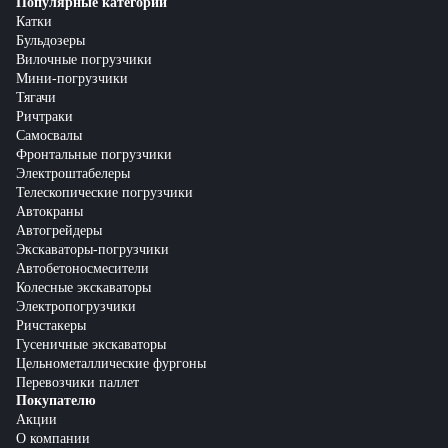
Популярные категории
Катки
Бульдозеры
Вилочные погрузчики
Мини-погрузчики
Тягачи
Ричтраки
Самосвалы
Фронтальные погрузчики
Электроштабелеры
Телескопические погрузчики
Автокраны
Автогрейдеры
Экскаваторы-погрузчики
Автобетоносмесители
Колесные экскаваторы
Электропогрузчики
Ричстакеры
Гусеничные экскаваторы
Цельнометаллические фургоны
Перевозчики паллет
Покупателю
Акции
О компании