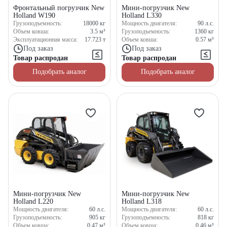
Фронтальный погрузчик New
Мини-погрузчик New
Holland W190
Holland L330
Грузоподъемность:
18000
кг
Мощность двигателя:
90
л.с.
Объем ковша:
3.5
м³
Грузоподъемность:
1360
кг
Эксплуатационная масса:
17.723
т
Объем ковша:
0.57
м³
Под заказ
Под заказ
Товар распродан
Товар распродан
Подобрать аналог
Подобрать аналог
Мини-погрузчик New
Мини-погрузчик New
Holland L220
Holland L318
Мощность двигателя:
60
л.с.
Мощность двигателя:
60
л.с.
Грузоподъемность:
905
кг
Грузоподъемность:
818
кг
Объем ковша:
0.47
м³
Объем ковша:
0.46
м³