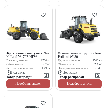
Фронтальный погрузчик New
Фронтальный погрузчик New
Holland W170B NEW
Holland W130
Грузоподъемность:
11760
кг
Грузоподъемность:
3500
кг
Объем ковша:
2.7
м³
Объем ковша:
2.4
м³
Эксплуатационная масса:
13.93
т
Эксплуатационная масса:
12.94
т
Получите выгодное
Под заказ
Под заказ
предложение на спецтехнику
Товар распродан
Товар распродан
из наличия!
Подобрать аналог
Подобрать аналог
Ответьте на несколько вопросов — мы предоставим
персональную подборку моделей и лучшие условия
покупки
Получить предложение