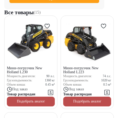
Все товары
(15)
Мини-погрузчик New
Мини-погрузчик New
Holland L230
Holland L223
Мощность двигателя:
90
л.с.
Мощность двигателя:
74
л.с.
Грузоподъемность:
1360
кг
Грузоподъемность:
1020
кг
Объем ковша:
0.45
м³
Объем ковша:
0.5
м³
Под заказ
Под заказ
Товар распродан
Товар распродан
Подобрать аналог
Подобрать аналог