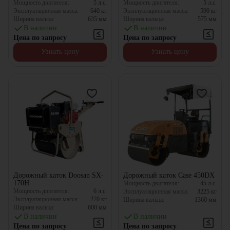
Мощность двигателя:
5
л.с.
Мощность двигателя:
5
л.с.
Эксплуатационная масса:
640
кг
Эксплуатационная масса:
590
кг
Ширина вальца:
635
мм
Ширина вальца:
575
мм
В наличии
В наличии
Цена по запросу
Цена по запросу
Узнать цену
Узнать цену
Дорожный каток Doosan SX-
Дорожный каток Case 450DX
170H
Мощность двигателя:
45
л.с.
Мощность двигателя:
6
л.с.
Эксплуатационная масса:
3225
кг
Эксплуатационная масса:
270
кг
Ширина вальца:
1360
мм
Ширина вальца:
600
мм
В наличии
В наличии
Цена по запросу
Цена по запросу