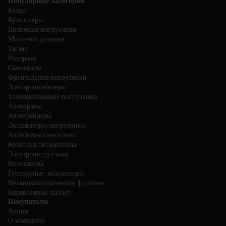
Популярные категории
Катки
Бульдозеры
Вилочные погрузчики
Мини-погрузчики
Тягачи
Ричтраки
Самосвалы
Фронтальные погрузчики
Электроштабелеры
Телескопические погрузчики
Автокраны
Автогрейдеры
Экскаваторы-погрузчики
Автобетоносмесители
Колесные экскаваторы
Электропогрузчики
Ричстакеры
Гусеничные экскаваторы
Цельнометаллические фургоны
Перевозчики паллет
Покупателю
Акции
О компании