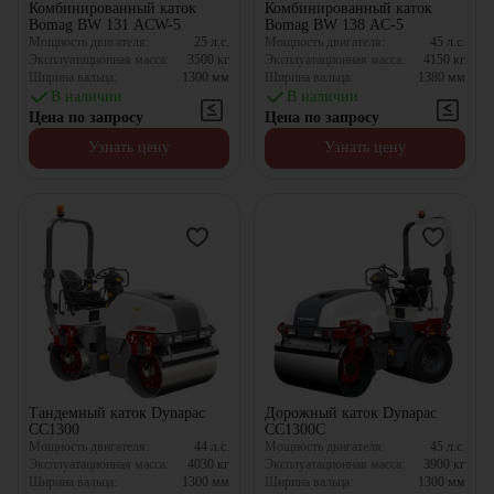
Комбинированный каток
Комбинированный каток
Bomag BW 131 ACW-5
Bomag BW 138 AC-5
Мощность двигателя:
25
л.с.
Мощность двигателя:
45
л.с.
Эксплуатационная масса:
3500
кг
Эксплуатационная масса:
4150
кг
Ширина вальца:
1300
мм
Ширина вальца:
1380
мм
В наличии
В наличии
Цена по запросу
Цена по запросу
Узнать цену
Узнать цену
Тандемный каток Dynapac
Дорожный каток Dynapac
CC1300
CC1300C
Мощность двигателя:
44
л.с.
Мощность двигателя:
45
л.с.
Эксплуатационная масса:
4030
кг
Эксплуатационная масса:
3900
кг
Ширина вальца:
1300
мм
Ширина вальца:
1300
мм