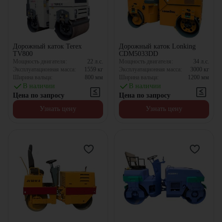
Дорожный каток Terex
Дорожный каток Lonking
TV800
CDM5033DD
Мощность двигателя:
22
л.с.
Мощность двигателя:
34
л.с.
Эксплуатационная масса:
1559
кг
Эксплуатационная масса:
3000
кг
Ширина вальца:
800
мм
Ширина вальца:
1200
мм
В наличии
В наличии
Цена по запросу
Цена по запросу
Узнать цену
Узнать цену