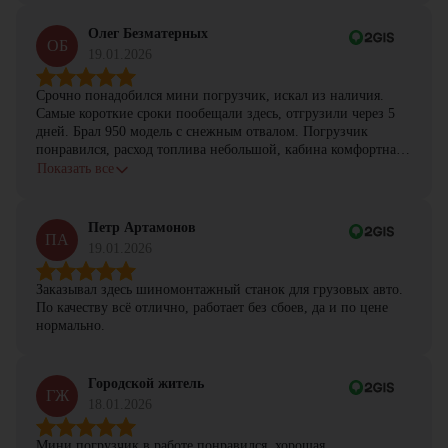
Олег Безматерных
ОБ
19.01.2026
Срочно понадобился мини погрузчик, искал из наличия.
Самые короткие сроки пообещали здесь, отгрузили через 5
дней. Брал 950 модель с снежным отвалом. Погрузчик
понравился, расход топлива небольшой, кабина комфортная,
с задачами справляется.
Показать все
Петр Артамонов
ПА
19.01.2026
Заказывал здесь шиномонтажный станок для грузовых авто.
По качеству всё отлично, работает без сбоев, да и по цене
нормально.
Городской житель
ГЖ
18.01.2026
Мини погрузчик в работе понравился, хорошая