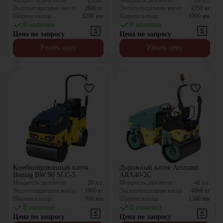
Мощность двигателя:
25
л.с.
Мощность двигателя:
33
л.с.
Эксплуатационная масса:
2600
кг
Эксплуатационная масса:
2350
кг
Ширина вальца:
1200
мм
Ширина вальца:
1000
мм
В наличии
В наличии
Цена по запросу
Цена по запросу
Узнать цену
Узнать цену
Комбинированный каток
Дорожный каток Ammann
Bomag BW 90 SCC-5
ARX40-2C
Мощность двигателя:
20
л.с.
Мощность двигателя:
46
л.с.
Эксплуатационная масса:
1600
кг
Эксплуатационная масса:
4060
кг
Ширина вальца:
900
мм
Ширина вальца:
1380
мм
В наличии
В наличии
Цена по запросу
Цена по запросу