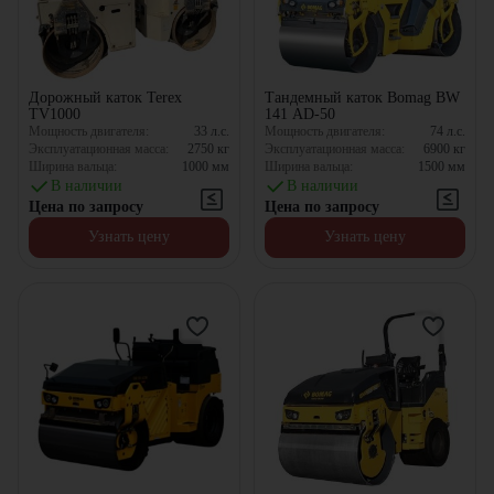
Дорожный каток Terex
Тандемный каток Bomag BW
TV1000
141 AD-50
Мощность двигателя:
33
л.с.
Мощность двигателя:
74
л.с.
Эксплуатационная масса:
2750
кг
Эксплуатационная масса:
6900
кг
Ширина вальца:
1000
мм
Ширина вальца:
1500
мм
В наличии
В наличии
Цена по запросу
Цена по запросу
Узнать цену
Узнать цену