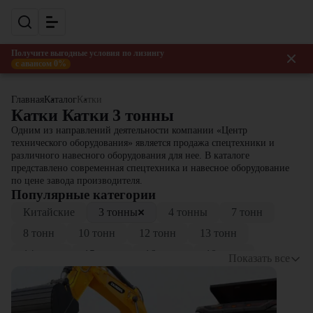
Получите выгодные условия по лизингу
с авансом 0%
Главная
Каталог
Катки
Катки Катки 3 тонны
Одним из направлений деятельности компании «Центр
технического оборудования» является продажа спецтехники и
различного навесного оборудования для нее. В каталоге
представлено современная спецтехника и навесное оборудование
по цене завода производителя.
Популярные категории
Китайские
3 тонны
4 тонны
7 тонн
8 тонн
10 тонн
12 тонн
13 тонн
14 тонн
15 тонн
16 тонн
18 тонн
Показать все
20 тонн
25 тонн
30 тонны
Для асфальта
Грунтовые
Комбинированные