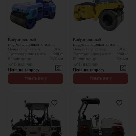
Вибрационный
Вибрационный
гладковальцовый каток
гладковальцовый каток
Komatsu JV40DW-3
Komatsu JV40CW-3
Мощность двигателя:
28
л.с.
Мощность двигателя:
28
л.с.
Эксплуатационная масса:
3900
кг
Эксплуатационная масса:
3600
кг
Ширина вальца:
1300
мм
Ширина вальца:
1300
мм
В наличии
В наличии
Цена по запросу
Цена по запросу
Узнать цену
Узнать цену