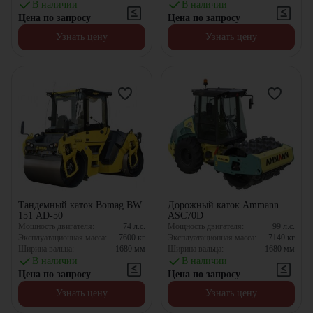
В наличии
В наличии
Цена по запросу
Цена по запросу
Узнать цену
Узнать цену
Тандемный каток Bomag BW
Дорожный каток Ammann
151 AD-50
ASC70D
Мощность двигателя:
74
л.с.
Мощность двигателя:
99
л.с.
Эксплуатационная масса:
7600
кг
Эксплуатационная масса:
7140
кг
Ширина вальца:
1680
мм
Ширина вальца:
1680
мм
В наличии
В наличии
Цена по запросу
Цена по запросу
Узнать цену
Узнать цену