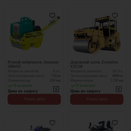
Ручной виброкаток Ammann
Дорожный каток Zoomlion
ARW65
YZC08
Мощность двигателя:
8
л.с.
Мощность двигателя:
112
л.с.
Эксплуатационная масса:
720
кг
Эксплуатационная масса:
8000
кг
Ширина вальца:
650
мм
Ширина вальца:
1150
мм
В наличии
В наличии
Цена по запросу
Цена по запросу
Узнать цену
Узнать цену