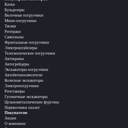
Катки
Бульдозеры
Вилочные погрузчики
Мини-погрузчики
Тягачи
Ричтраки
Самосвалы
Фронтальные погрузчики
Электроштабелеры
Телескопические погрузчики
Автокраны
Автогрейдеры
Экскаваторы-погрузчики
Автобетоносмесители
Колесные экскаваторы
Электропогрузчики
Ричстакеры
Гусеничные экскаваторы
Цельнометаллические фургоны
Перевозчики паллет
Покупателю
Акции
О компании