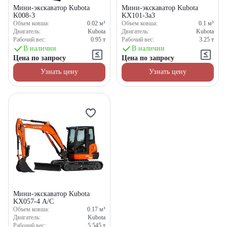
Мини-экскаватор Kubota
Мини-экскаватор Kubota
K008-3
KX101-3a3
Объем ковша:
0.02
м³
Объем ковша:
0.1
м³
Двигатель:
Kubota
Двигатель:
Kubota
Рабочий вес:
0.95
т
Рабочий вес:
3.25
т
В наличии
В наличии
Цена по запросу
Цена по запросу
Узнать цену
Узнать цену
Мини-экскаватор Kubota
KX057-4 A/C
Объем ковша:
0.17
м³
Двигатель:
Kubota
Рабочий вес:
5.545
т