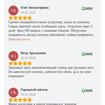
Олег Безматерных
ОБ
19.01.2026
Срочно понадобился мини погрузчик, искал из наличия.
Самые короткие сроки пообещали здесь, отгрузили через 5
дней. Брал 950 модель с снежным отвалом. Погрузчик
понравился, расход топлива небольшой, кабина комфортная,
с задачами справляется.
Показать все
Петр Артамонов
ПА
19.01.2026
Заказывал здесь шиномонтажный станок для грузовых авто.
По качеству всё отлично, работает без сбоев, да и по цене
нормально.
Городской житель
ГЖ
18.01.2026
Мини погрузчик в работе понравился, хорошая