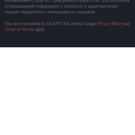
положениями Статьи 437 Гражданского кодекса РФ. Для получения
исчерпывающей информации о стоимости и характеристиках
товаров обращайтесь к менеджерам по продажам.
This site is protected by reCAPTCHA and the Google
Privacy Policy
and
Подобрать спецтехнику
Terms of Service
apply.
за 1 минуту