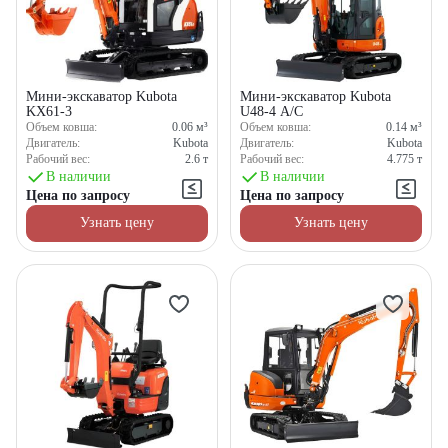
Мини-экскаватор Kubota
Мини-экскаватор Kubota
KX61-3
U48-4 A/C
Объем ковша:
0.06
м³
Объем ковша:
0.14
м³
Двигатель:
Kubota
Двигатель:
Kubota
Рабочий вес:
2.6
т
Рабочий вес:
4.775
т
В наличии
В наличии
Цена по запросу
Цена по запросу
Узнать цену
Узнать цену