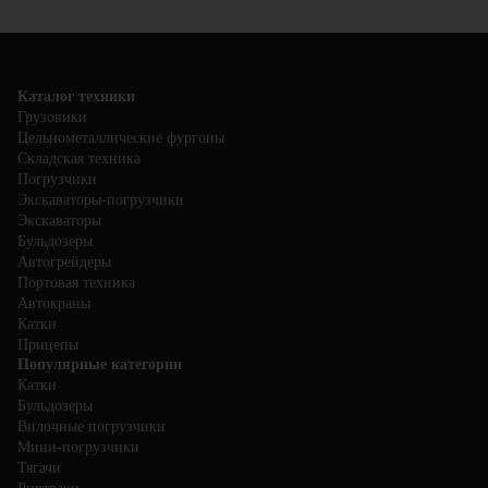
менеджерам для получения подробной информации о
Они позволяют быстро и безопасно перемещать тяжелые и
сервисных услугах и условиях обслуживания.
объемные грузы, что повышает производительность и
оптимизирует рабочие процессы. Вилочные погрузчики также
помогают сократить время на выполнение задач и снизить
трудозатраты.
Каталог техники
Грузовики
Цельнометаллические фургоны
Складская техника
Погрузчики
Экскаваторы-погрузчики
Экскаваторы
Бульдозеры
Автогрейдеры
Портовая техника
Автокраны
Катки
Прицепы
Популярные категории
Катки
Бульдозеры
Вилочные погрузчики
Мини-погрузчики
Тягачи