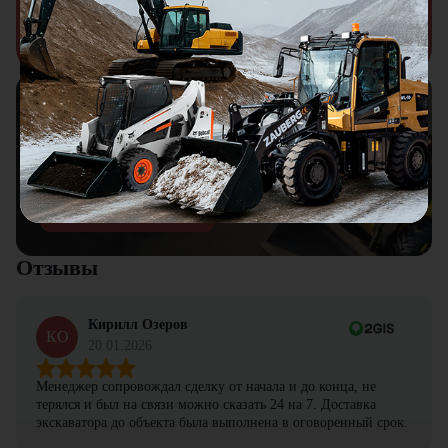
Узнать подробнее
Подберем технику и навесное
оборудование из наличия под ваш
запрос
Подобрать технику
Отзывы
Кирилл Озеров
КО
20.01.2026
Менеджер сопровождал сделку от начала и до конца, не
терялся и был на связи можно сказать 24 на 7. Доставка
экскаватора до объекта была выполнена в оговоренный срок.