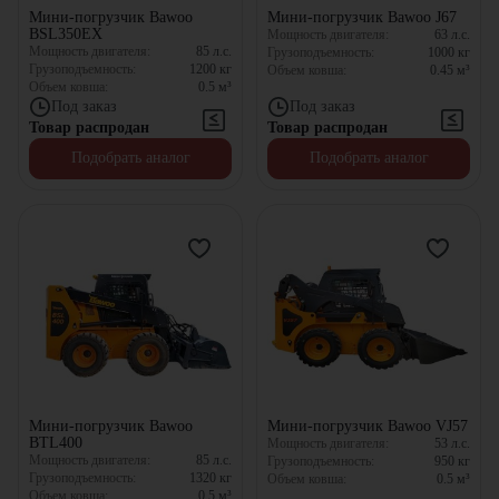
Мини-погрузчик Bawoo
Мини-погрузчик Bawoo J67
BSL350EX
Мощность двигателя:
63
л.с.
Мощность двигателя:
85
л.с.
Грузоподъемность:
1000
кг
Грузоподъемность:
1200
кг
Объем ковша:
0.45
м³
Объем ковша:
0.5
м³
Под заказ
Под заказ
Товар распродан
Товар распродан
Подобрать аналог
Подобрать аналог
Мини-погрузчик Bawoo
Мини-погрузчик Bawoo VJ57
BTL400
Мощность двигателя:
53
л.с.
Мощность двигателя:
85
л.с.
Грузоподъемность:
950
кг
Грузоподъемность:
1320
кг
Объем ковша:
0.5
м³
Объем ковша:
0.5
м³