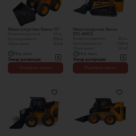
Мини-погрузчик Bawoo J57
Мини-погрузчик Bawoo
BTL400EX
Мощность двигателя:
53
л.с.
Мощность двигателя:
85
л.с.
Грузоподъемность:
850
кг
Грузоподъемность:
1320
кг
Объем ковша:
0.4
м³
Объем ковша:
0.5
м³
Под заказ
Под заказ
Товар распродан
Товар распродан
Подобрать аналог
Подобрать аналог