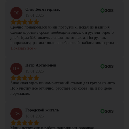
Олег Безматерных
ОБ
19.01.2026
Срочно понадобился мини погрузчик, искал из наличия.
Самые короткие сроки пообещали здесь, отгрузили через 5
дней. Брал 950 модель с снежным отвалом. Погрузчик
понравился, расход топлива небольшой, кабина комфортная,
с задачами справляется.
Показать все
Петр Артамонов
ПА
19.01.2026
Заказывал здесь шиномонтажный станок для грузовых авто.
По качеству всё отлично, работает без сбоев, да и по цене
нормально.
Городской житель
ГЖ
18.01.2026
Мини погрузчик в работе понравился, хорошая