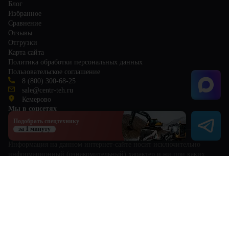
Блог
Избранное
Сравнение
Отзывы
Отгрузки
Карта сайта
Политика обработки персональных данных
Пользовательское соглашение
8 (800) 300-68-25
sale@centr-teh.ru
Кемерово
Мы в соцсетях
Подобрать спецтехнику
за 1 минуту
Информация на данном интернет-сайте носит исключительно
информационный (ознакомительный) характер и ни при каких
условиях не является публичной офертой, определяемой
положениями Статьи 437 Гражданского кодекса РФ. Для получения
исчерпывающей информации о стоимости и характеристиках
товаров обращайтесь к менеджерам по продажам.
This site is protected by reCAPTCHA and the Google
Privacy Policy
and
Terms of Service
apply.