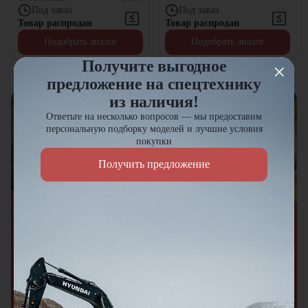
Под заказ
Под заказ
Товар распродан
Товар распродан
Подобрать аналог
Подобрать аналог
Получите выгодное
1
предложение на спецтехнику
из наличия!
Ответьте на несколько вопросов — мы предоставим
персональную подборку моделей и лучшие условия
покупки
Получить предложение
Акция
Спецпредложение на новую
технику 2023–2024 гг.
Выгода до 3 000 000 ₽