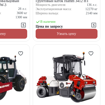
овальцовый
Грунтовый каток Hamm 3412 HT
CW-3
Мощность двигателя:
136
л.с.
28
л.с.
Эксплуатационная масса:
12270
кг
а:
3600
кг
Ширина вальца:
2140
мм
1300
мм
В наличии
Цена по запросу
цену
Узнать цену