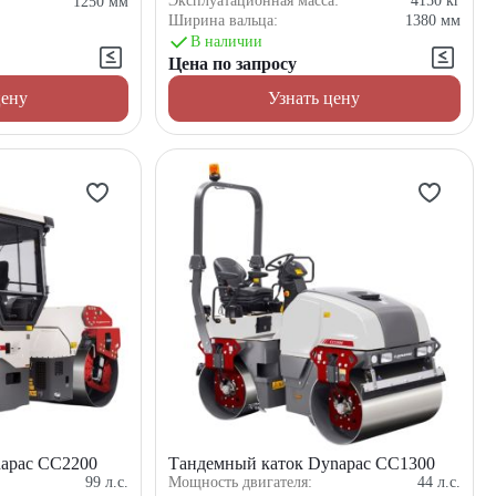
Эксплуатационная масса:
4150
кг
1250
мм
Ширина вальца:
1380
мм
В наличии
Цена по запросу
цену
Узнать цену
apac CC2200
Тандемный каток Dynapac CC1300
99
л.с.
Мощность двигателя:
44
л.с.