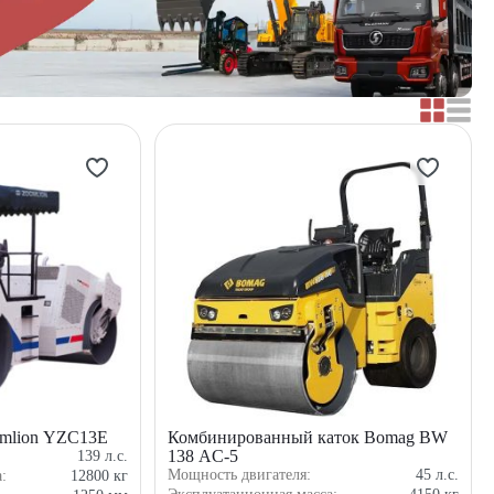
mlion YZC13E
Комбинированный каток Bomag BW
138 AC-5
139
л.с.
Мощность двигателя:
45
л.с.
а:
12800
кг