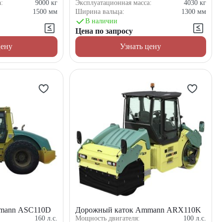
а:
9000
кг
Эксплуатационная масса:
4030
кг
1500
мм
Ширина вальца:
1300
мм
В наличии
Цена по запросу
цену
Узнать цену
mann ASC110D
Дорожный каток Ammann ARX110K
160
л.с.
Мощность двигателя:
100
л.с.