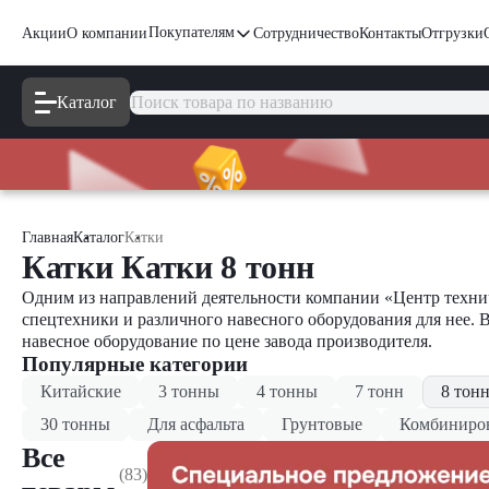
Покупателям
Акции
О компании
Сотрудничество
Контакты
Отгрузки
Каталог
Главная
Каталог
Катки
Катки Катки 8 тонн
Одним из направлений деятельности компании «Центр технич
спецтехники и различного навесного оборудования для нее. 
навесное оборудование по цене завода производителя.
Популярные категории
Китайские
3 тонны
4 тонны
7 тонн
8 тон
30 тонны
Для асфальта
Грунтовые
Комбиниро
Все
(83)