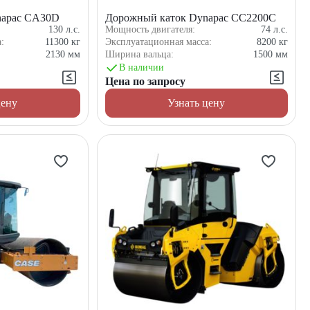
napac CA30D
Дорожный каток Dynapac CC2200C
130
л.с.
Мощность двигателя:
74
л.с.
а:
11300
кг
Эксплуатационная масса:
8200
кг
2130
мм
Ширина вальца:
1500
мм
В наличии
Цена по запросу
цену
Узнать цену