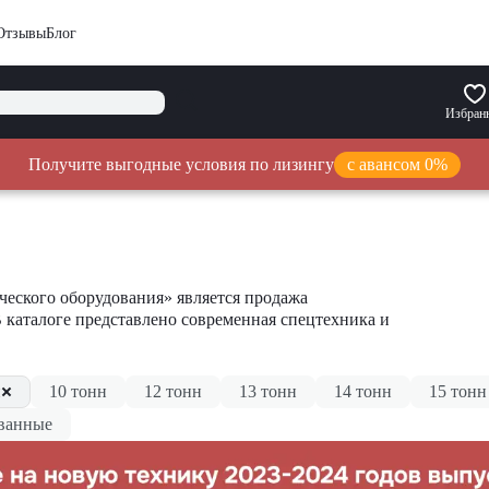
Отзывы
Блог
Избран
Получите выгодные условия по лизингу
с авансом 0%
еского оборудования» является продажа
В каталоге представлено современная спецтехника и
н
10 тонн
12 тонн
13 тонн
14 тонн
15 тонн
ванные