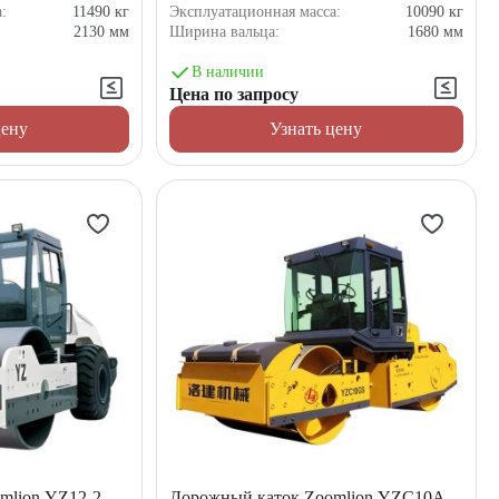
а:
11490
кг
Эксплуатационная масса:
10090
кг
2130
мм
Ширина вальца:
1680
мм
В наличии
Цена по запросу
цену
Узнать цену
mlion YZ12-2
Дорожный каток Zoomlion YZC10A