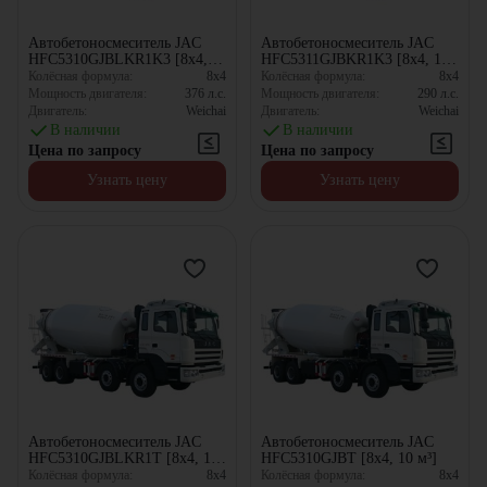
Автобетоносмеситель JAC
Автобетоносмеситель JAC
HFC5310GJBLKR1K3 [8x4,
HFC5311GJBKR1K3 [8x4, 10
10 м³]
м³]
Колёсная формула:
8x4
Колёсная формула:
8x4
Мощность двигателя:
376
л.с.
Мощность двигателя:
290
л.с.
Двигатель:
Weichai
Двигатель:
Weichai
В наличии
В наличии
Цена по запросу
Цена по запросу
Узнать цену
Узнать цену
Автобетоносмеситель JAC
Автобетоносмеситель JAC
HFC5310GJBLKR1T [8x4, 10
HFC5310GJBT [8x4, 10 м³]
м³]
Колёсная формула:
8x4
Колёсная формула:
8x4