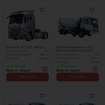
Тягач JAC K7 [4x2, 488 л.с.]
Автобетоносмеситель JAC
HFC5311GJBP1K6H35S3V
Колёсная формула:
4x2
[8x4, 12 м³]
Колёсная формула:
8x4
Мощность двигателя:
488
л.с.
Мощность двигателя:
376
л.с.
Двигатель:
Cummins
Двигатель:
Weichai
В наличии
В наличии
Цена по запросу
Цена по запросу
Узнать цену
Узнать цену