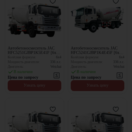
Автобетоносмеситель JAC
Автобетоносмеситель JAC
HFC5251GJBP1K5E41F [6x4,
HFC5241GJBP1K4E45F [6x4,
10.67 м³]
10.67 м³]
Колёсная формула:
6x4
Колёсная формула:
6x4
Мощность двигателя:
336
л.с.
Мощность двигателя:
336
л.с.
Двигатель:
Weichai
Двигатель:
Weichai
В наличии
В наличии
Цена по запросу
Цена по запросу
Узнать цену
Узнать цену