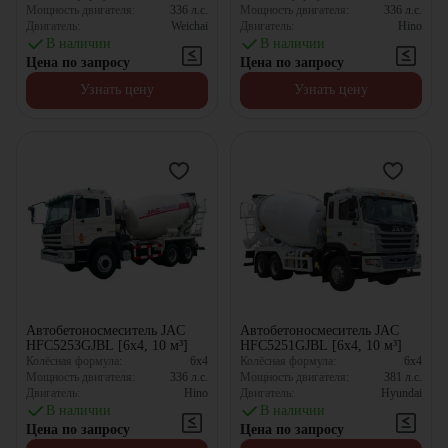
Мощность двигателя:
336
л.с.
Мощность двигателя:
336
л.с.
Двигатель:
Weichai
Двигатель:
Hino
В наличии
В наличии
Цена по запросу
Цена по запросу
Узнать цену
Узнать цену
Автобетоносмеситель JAC
Автобетоносмеситель JAC
HFC5253GJBL [6x4, 10 м³]
HFC5251GJBL [6x4, 10 м³]
Колёсная формула:
6x4
Колёсная формула:
6x4
Мощность двигателя:
336
л.с.
Мощность двигателя:
381
л.с.
Двигатель:
Hino
Двигатель:
Hyundai
В наличии
В наличии
Цена по запросу
Цена по запросу