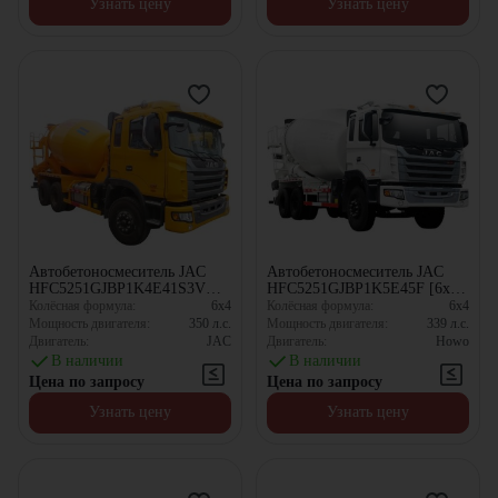
Узнать цену
Узнать цену
Автобетоносмеситель JAC
Автобетоносмеситель JAC
HFC5251GJBP1K4E41S3V
HFC5251GJBP1K5E45F [6x4,
[6x4, 10.67 м³]
10.67 м³]
Колёсная формула:
6x4
Колёсная формула:
6x4
Мощность двигателя:
350
л.с.
Мощность двигателя:
339
л.с.
Двигатель:
JAC
Двигатель:
Howo
В наличии
В наличии
Цена по запросу
Цена по запросу
Узнать цену
Узнать цену