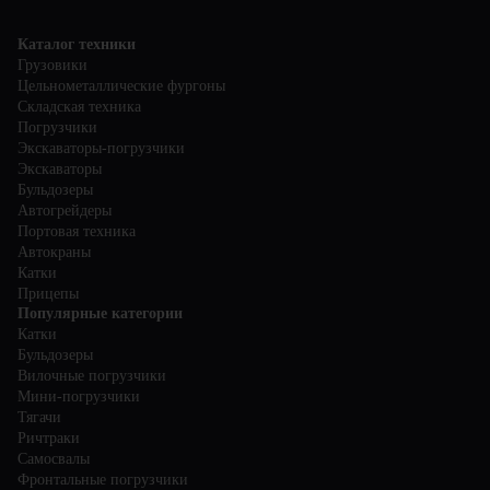
водителей правильному использованию автомобилей и
регулярно проводите техническое обслуживание, чтобы
избежать поломки и обеспечить безопасность на дороге.
Каталог техники
Грузовики
Цельнометаллические фургоны
Складская техника
Погрузчики
Экскаваторы-погрузчики
Экскаваторы
Бульдозеры
Автогрейдеры
Портовая техника
Автокраны
Катки
Прицепы
Популярные категории
Катки
Бульдозеры
Вилочные погрузчики
Мини-погрузчики
Тягачи
Ричтраки
Самосвалы
Фронтальные погрузчики