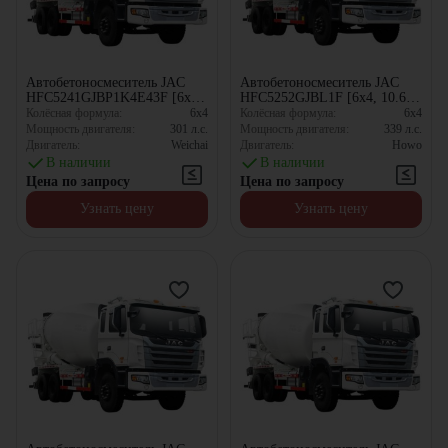
Автобетоносмеситель JAC
Автобетоносмеситель JAC
HFC5241GJBP1K4E43F [6x4,
HFC5252GJBL1F [6x4, 10.67
10.67 м³]
м³]
Колёсная формула:
6x4
Колёсная формула:
6x4
Мощность двигателя:
301
л.с.
Мощность двигателя:
339
л.с.
Двигатель:
Weichai
Двигатель:
Howo
В наличии
В наличии
Цена по запросу
Цена по запросу
Узнать цену
Узнать цену