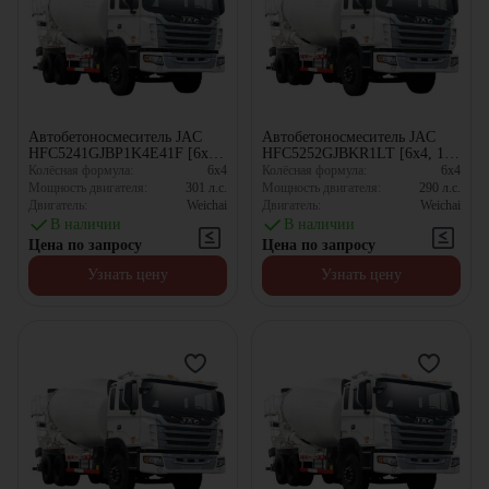
Автобетоносмеситель JAC
Автобетоносмеситель JAC
HFC5241GJBP1K4E41F [6x4,
HFC5252GJBKR1LT [6x4, 10
10.67 м³]
м³]
Колёсная формула:
6x4
Колёсная формула:
6x4
Мощность двигателя:
301
л.с.
Мощность двигателя:
290
л.с.
Двигатель:
Weichai
Двигатель:
Weichai
В наличии
В наличии
Цена по запросу
Цена по запросу
Узнать цену
Узнать цену