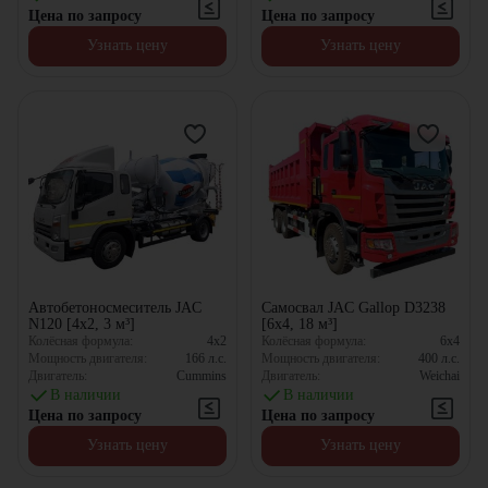
Цена по запросу
Цена по запросу
Узнать цену
Узнать цену
Автобетоносмеситель JAC
Самосвал JAC Gallop D3238
N120 [4x2, 3 м³]
[6x4, 18 м³]
Колёсная формула:
4x2
Колёсная формула:
6x4
Мощность двигателя:
166
л.с.
Мощность двигателя:
400
л.с.
Двигатель:
Cummins
Двигатель:
Weichai
В наличии
В наличии
Цена по запросу
Цена по запросу
Узнать цену
Узнать цену