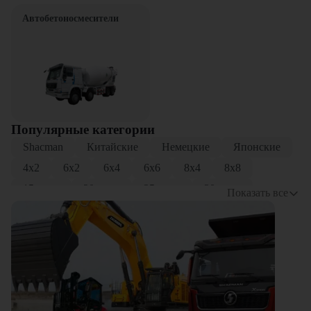
Автобетоносмесители
Популярные категории
Shacman
Китайские
Немецкие
Японские
4x2
6x2
6x4
6x6
8x4
8x8
15 тонн
20 тонн
25 тонн
30 тонн
Показать все
Трехосные
Четырехосные