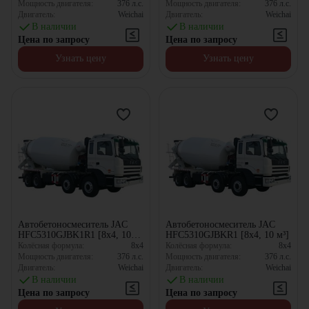
Мощность двигателя:
376
л.с.
Мощность двигателя:
376
л.с.
Двигатель:
Weichai
Двигатель:
Weichai
В наличии
В наличии
Цена по запросу
Цена по запросу
Узнать цену
Узнать цену
Автобетоносмеситель JAC
Автобетоносмеситель JAC
HFC5310GJBK1R1 [8x4, 10
HFC5310GJBKR1 [8x4, 10 м³]
м³]
Колёсная формула:
8x4
Колёсная формула:
8x4
Мощность двигателя:
376
л.с.
Мощность двигателя:
376
л.с.
Двигатель:
Weichai
Двигатель:
Weichai
В наличии
В наличии
Цена по запросу
Цена по запросу