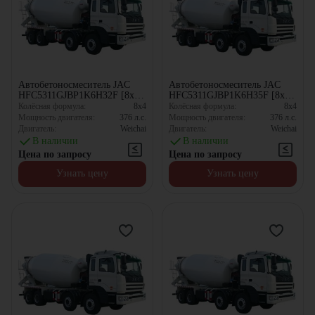
Автобетоносмеситель JAC
Автобетоносмеситель JAC
HFC5311GJBP1K6H32F [8x4,
HFC5311GJBP1K6H35F [8x4,
12 м³]
10.67 м³]
Колёсная формула:
8x4
Колёсная формула:
8x4
Мощность двигателя:
376
л.с.
Мощность двигателя:
376
л.с.
Двигатель:
Weichai
Двигатель:
Weichai
В наличии
В наличии
Цена по запросу
Цена по запросу
Узнать цену
Узнать цену