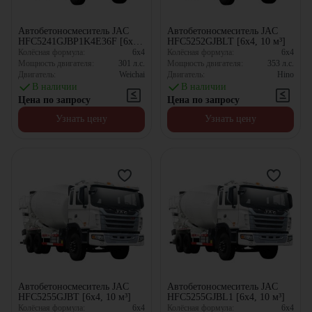
Автобетоносмеситель JAC
Автобетоносмеситель JAC
HFC5241GJBP1K4E36F [6x4,
HFC5252GJBLT [6x4, 10 м³]
10.63 м³]
Колёсная формула:
6x4
Колёсная формула:
6x4
Мощность двигателя:
301
л.с.
Мощность двигателя:
353
л.с.
Двигатель:
Weichai
Двигатель:
Hino
В наличии
В наличии
Цена по запросу
Цена по запросу
Узнать цену
Узнать цену
Автобетоносмеситель JAC
Автобетоносмеситель JAC
HFC5255GJBT [6x4, 10 м³]
HFC5255GJBL1 [6x4, 10 м³]
Колёсная формула:
6x4
Колёсная формула:
6x4