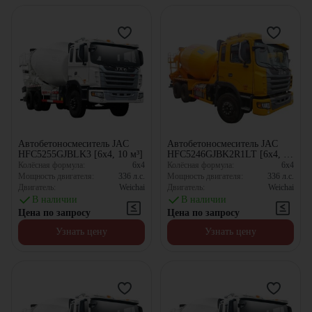
Автобетоносмеситель JAC
Автобетоносмеситель JAC
HFC5255GJBLK3 [6x4, 10 м³]
HFC5246GJBK2R1LT [6x4, 10
м³]
Колёсная формула:
6x4
Колёсная формула:
6x4
Мощность двигателя:
336
л.с.
Мощность двигателя:
336
л.с.
Двигатель:
Weichai
Двигатель:
Weichai
В наличии
В наличии
Цена по запросу
Цена по запросу
Узнать цену
Узнать цену