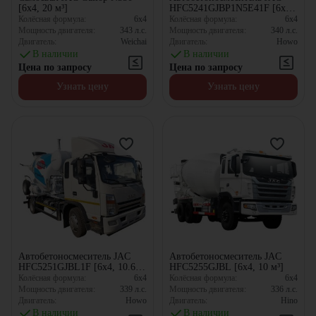
[6x4, 20 м³]
HFC5241GJBP1N5E41F [6x4,
10 м³]
Колёсная формула:
6x4
Колёсная формула:
6x4
Мощность двигателя:
343
л.с.
Мощность двигателя:
340
л.с.
Двигатель:
Weichai
Двигатель:
Howo
В наличии
В наличии
Цена по запросу
Цена по запросу
Узнать цену
Узнать цену
Автобетоносмеситель JAC
Автобетоносмеситель JAC
HFC5251GJBL1F [6x4, 10.67
HFC5255GJBL [6x4, 10 м³]
м³]
Колёсная формула:
6x4
Колёсная формула:
6x4
Мощность двигателя:
339
л.с.
Мощность двигателя:
336
л.с.
Двигатель:
Howo
Двигатель:
Hino
В наличии
В наличии