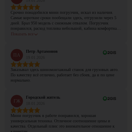
19.01.2026
Срочно понадобился мини погрузчик, искал из наличия.
Самые короткие сроки пообещали здесь, отгрузили через 5
дней. Брал 950 модель с снежным отвалом. Погрузчик
понравился, расход топлива небольшой, кабина комфортная,
с задачами справляется.
Показать все
Петр Артамонов
ПА
19.01.2026
Заказывал здесь шиномонтажный станок для грузовых авто.
По качеству всё отлично, работает без сбоев, да и по цене
нормально.
Городской житель
ГЖ
18.01.2026
Мини погрузчик в работе понравился, хорошая
универсальная техника. Отличное соотношение цены и
качества. Отдельный плюс это внимательное отношение к
клиентам.