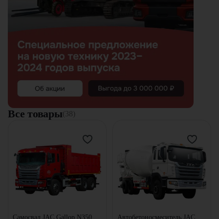
Все товары
(38)
Самосвал JAC Gallop N350
Автобетоносмеситель JAC