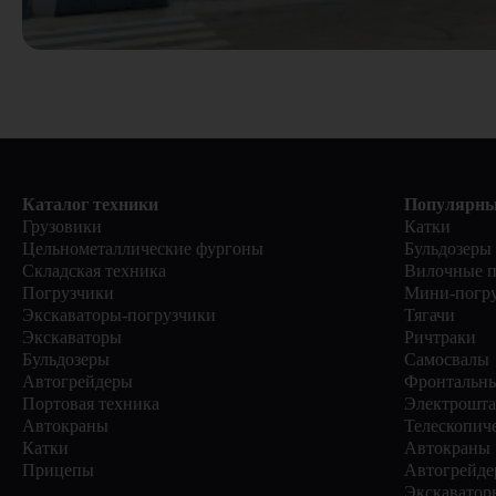
Каталог техники
Популярны
Грузовики
Катки
Цельнометаллические фургоны
Бульдозеры
Складская техника
Вилочные п
Погрузчики
Мини-погр
Экскаваторы-погрузчики
Тягачи
Экскаваторы
Ричтраки
Бульдозеры
Самосвалы
Автогрейдеры
Фронтальны
Портовая техника
Электрошта
Автокраны
Телескопич
Катки
Автокраны
Прицепы
Автогрейде
Экскаватор