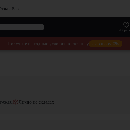
Отзывы
Блог
Избран
Получите выгодные условия по лизингу
с авансом 0%
r-to.ru
Лично на складах