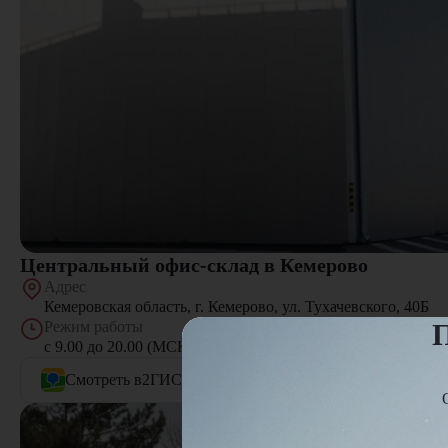
Центральный офис-склад в Кемерово
Адрес
Кемеровская область, г. Кемерово, ул. Тухачевского, 40Б
П
Режим работы
с 9.00 до 20.00 (МСК+4), Пн - Пт, выходной: Cуббота, Вос
Смотреть в
2ГИС
Смотреть в
Яндекс.Картах