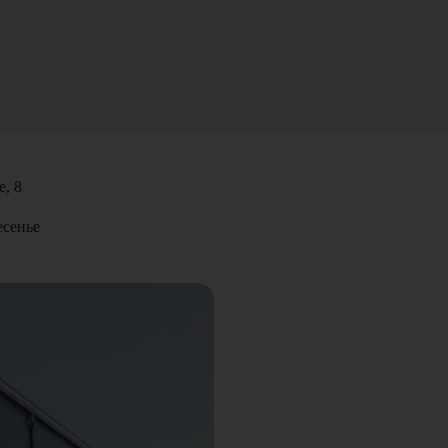
е, 8
есенье