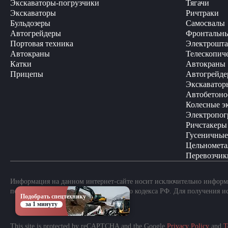
Экскаваторы-погрузчики
Тягачи
Экскаваторы
Ричтраки
Бульдозеры
Самосвалы
Автогрейдеры
Фронтальны
Портовая техника
Электрошта
Автокраны
Телескопич
Катки
Автокраны
Прицепы
Автогрейде
Экскаватор
Автобетоно
Колесные э
Электропог
Ричстакеры
Гусеничные
Цельномета
Перевозчик
Информация на данном интернет-сайте носит исключительно информа
положениями Статьи 437 Гражданского кодекса РФ. Для получения и
Подобрать спецтехнику
за 1 минуту
This site is protected by reCAPTCHA and the Google
Privacy Policy
and
T