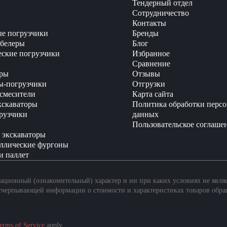
Тендерный отдел
Сотрудничество
Контакты
е погрузчики
Бренды
белеры
Блог
еские погрузчики
Избранное
Сравнение
ры
Отзывы
ы-погрузчики
Отгрузки
смесители
Карта сайта
кскаваторы
Политика обработки перс
рузчики
данных
Пользовательское соглаше
 экскаваторы
ллические фургоны
и паллет
ционный (ознакомительный) характер и ни при каких условиях не явля
счерпывающей информации о стоимости и характеристиках товаров обра
erms of Service
apply.