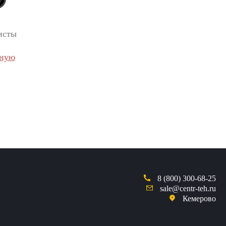
исты
вную
8 (800) 300-68-25
sale@centr-teh.ru
Кемерово