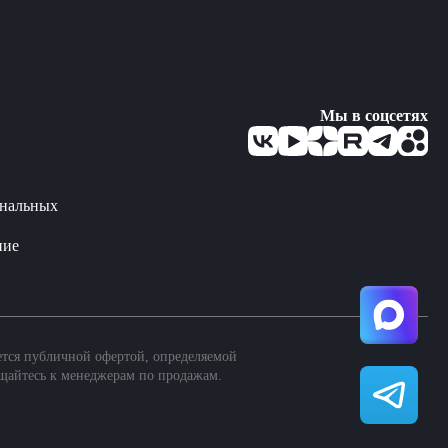
Мы в соцсетях
ональных
ние
ется публичной офертой, определяемой
щайтесь к менеджерам по продажам.