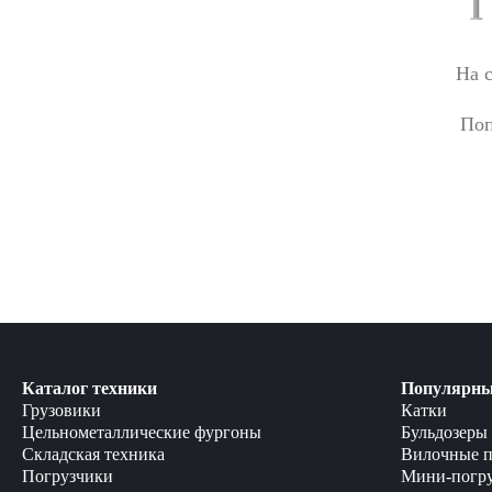
На 
Поп
Каталог техники
Популярны
Грузовики
Катки
Цельнометаллические фургоны
Бульдозеры
Складская техника
Вилочные п
Погрузчики
Мини-погр