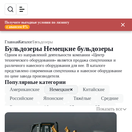
Получите выгодные условия по лизингу
с авансом 0%
Главная
Каталог
Бульдозеры
Бульдозеры Немецкие бульдозеры
Одним из направлений деятельности компании «Центр
технического оборудования» является продажа спецтехники и
различного навесного оборудования для нее. В каталоге
представлено современная спецтехника и навесное оборудование
по цене завода производителя.
Популярные категории
Американские
Немецкие
Китайские
Российские
Японские
Тяжёлые
Средние
Болотоходы
16 тонн
25 тонн
35 тонн
Показать все