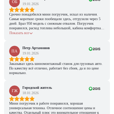
ОБ
19.01.2026
Срочно понадобился мини погрузчик, искал из наличия.
Самые короткие сроки пообещали здесь, отгрузили через 5
дней. Брал 950 модель с снежным отвалом. Погрузчик
понравился, расход топлива небольшой, кабина комфортная,
с задачами справляется.
Показать все
Петр Артамонов
ПА
19.01.2026
Заказывал здесь шиномонтажный станок для грузовых авто.
По качеству всё отлично, работает без сбоев, да и по цене
нормально.
Городской житель
ГЖ
18.01.2026
Мини погрузчик в работе понравился, хорошая
универсальная техника. Отличное соотношение цены и
качества. Отдельный плюс это внимательное отношение к