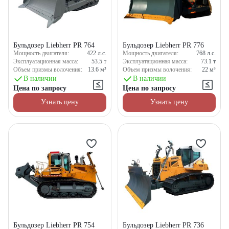
Бульдозер Liebherr PR 764
Бульдозер Liebherr PR 776
Мощность двигателя:
422
л.с.
Мощность двигателя:
768
л.с.
Эксплуатационная масса:
53.5
т
Эксплуатационная масса:
73.1
т
Объем призмы волочения:
13.6
м³
Объем призмы волочения:
22
м³
В наличии
В наличии
Цена по запросу
Цена по запросу
Узнать цену
Узнать цену
Бульдозер Liebherr PR 754
Бульдозер Liebherr PR 736