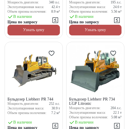
Мощность двигателя:
340
л.с.
Мощность двигателя:
195
л.с.
Эксплуатационная масса:
42.4
т
Эксплуатационная масса:
24.6
т
Объем призмы волочения:
8.9
м³
Объем призмы волочения:
5.56
м³
В наличии
В наличии
Цена по запросу
Цена по запросу
Узнать цену
Узнать цену
Бульдозер Liebherr PR 744
Бульдозер Liebherr PR 734
LGP Litronic
Мощность двигателя:
252
л.с.
Мощность двигателя:
204
л.с.
Эксплуатационная масса:
30.9
т
Эксплуатационная масса:
22.1
т
Объем призмы волочения:
7.2
м³
Объем призмы волочения:
5.08
м³
В наличии
В наличии
Цена по запросу
Цена по запросу