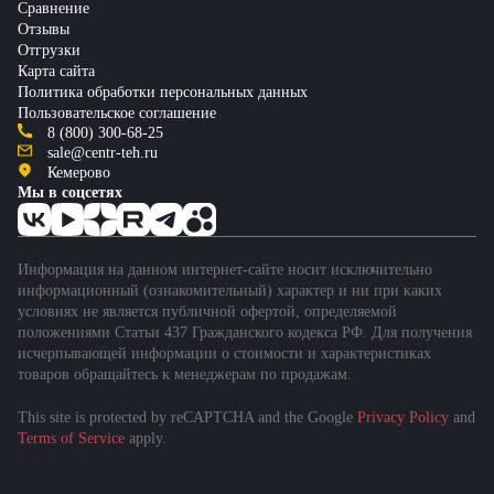
Сравнение
Отзывы
Отгрузки
Карта сайта
Политика обработки персональных данных
Пользовательское соглашение
8 (800) 300-68-25
sale@centr-teh.ru
Кемерово
Мы в соцсетях
Информация на данном интернет-сайте носит исключительно
информационный (ознакомительный) характер и ни при каких
условиях не является публичной офертой, определяемой
положениями Статьи 437 Гражданского кодекса РФ. Для получения
исчерпывающей информации о стоимости и характеристиках
товаров обращайтесь к менеджерам по продажам.
This site is protected by reCAPTCHA and the Google
Privacy Policy
and
Terms of Service
apply.