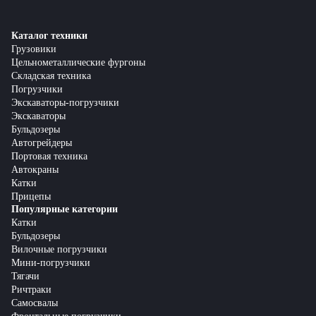
комплектующие для бульдозеров. У наших менеджеров можно
получить подробную информацию о сервисных услугах и
условиях обслуживания.
Каталог техники
Грузовики
Цельнометаллические фургоны
Складская техника
Погрузчики
Экскаваторы-погрузчики
Экскаваторы
Бульдозеры
Автогрейдеры
Портовая техника
Автокраны
Катки
Прицепы
Популярные категории
Катки
Бульдозеры
Вилочные погрузчики
Мини-погрузчики
Тягачи
Ричтраки
Самосвалы