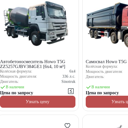
Автобетоносмеситель Howo T5G
Самосвал Howo T5G [
ZZ5257GJBV384GE1 [6x4, 10 м³]
Колёсная формула:
Колёсная формула:
6x4
Мощность двигателя:
Мощность двигателя:
336
л.с.
Двигатель:
Двигатель:
Sinotruk
В наличии
В наличии
Цена по запросу
Цена по запросу
Узнать цену
Узнать 