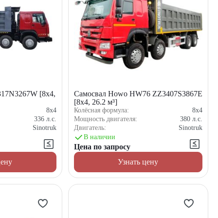
17N3267W [8x4,
Самосвал Howo HW76 ZZ3407S3867E
[8x4, 26.2 м³]
8x4
Колёсная формула:
8x4
336
л.с.
Мощность двигателя:
380
л.с.
Sinotruk
Двигатель:
Sinotruk
В наличии
Цена по запросу
цену
Узнать цену