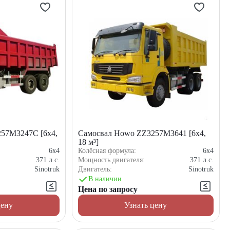
57M3247C [6x4,
Самосвал Howo ZZ3257M3641 [6x4,
18 м³]
6x4
Колёсная формула:
6x4
371
л.с.
Мощность двигателя:
371
л.с.
Sinotruk
Двигатель:
Sinotruk
В наличии
Цена по запросу
цену
Узнать цену