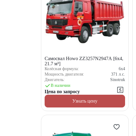
Самосвал Howo ZZ3257N2947A [6x4,
21.7 м³]
Колёсная формула:
6x4
Мощность двигателя:
371
л.с.
Двигатель:
Sinotruk
В наличии
Цена по запросу
Узнать цену