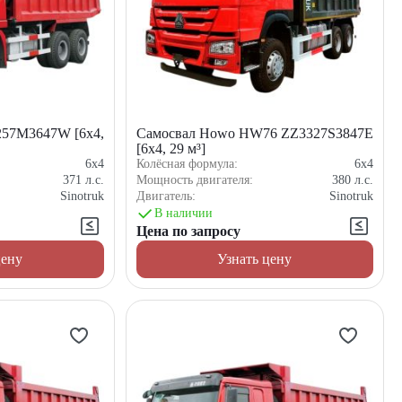
257M3647W [6x4,
Самосвал Howo HW76 ZZ3327S3847E
[6x4, 29 м³]
6x4
Колёсная формула:
6x4
371
л.с.
Мощность двигателя:
380
л.с.
Sinotruk
Двигатель:
Sinotruk
В наличии
Цена по запросу
цену
Узнать цену