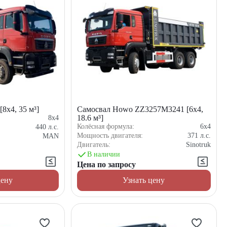
8x4, 35 м³]
Самосвал Howo ZZ3257M3241 [6x4,
18.6 м³]
8x4
Колёсная формула:
6x4
440
л.с.
Мощность двигателя:
371
л.с.
MAN
Двигатель:
Sinotruk
В наличии
Цена по запросу
цену
Узнать цену