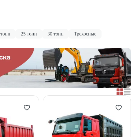
 тонн
25 тонн
30 тонн
Трехосные