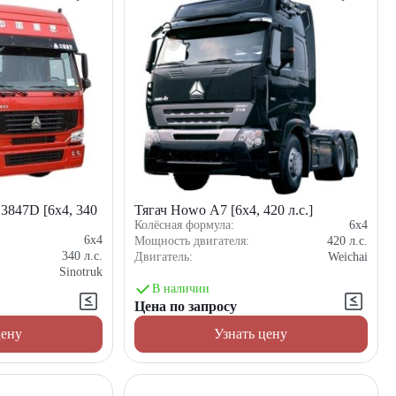
3847D [6x4, 340
Тягач Howo A7 [6x4, 420 л.с.]
Колёсная формула:
6x4
6x4
Мощность двигателя:
420
л.с.
340
л.с.
Двигатель:
Weichai
Sinotruk
В наличии
Цена по запросу
цену
Узнать цену