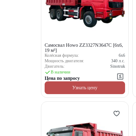
Самосвал Howo ZZ3327N3647C [6x6,
19 м³]
Колёсная формула:
6x6
Мощность двигателя:
340
л.с.
Двигатель:
Sinotruk
В наличии
Цена по запросу
Узнать цену