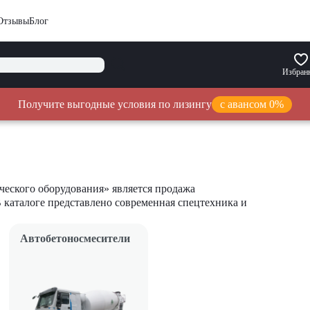
Отзывы
Блог
Избран
Получите выгодные условия по лизингу
с авансом 0%
еского оборудования» является продажа
В каталоге представлено современная спецтехника и
Автобетоносмесители