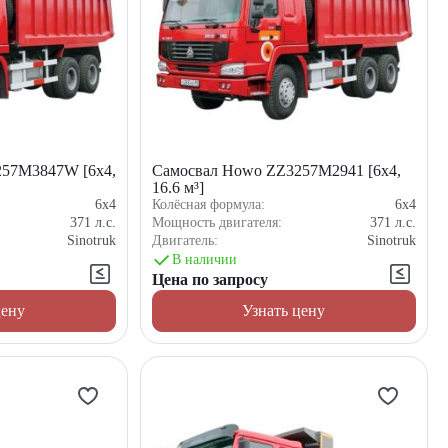
257M3847W [6x4,
Самосвал Howo ZZ3257M2941 [6x4,
16.6 м³]
6x4
Колёсная формула:
6x4
371
л.с.
Мощность двигателя:
371
л.с.
Sinotruk
Двигатель:
Sinotruk
В наличии
Цена по запросу
цену
Узнать цену