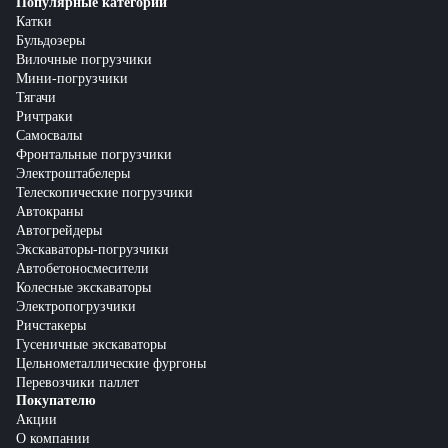
Популярные категории
Катки
Бульдозеры
Вилочные погрузчики
Мини-погрузчики
Тягачи
Ричтраки
Самосвалы
Фронтальные погрузчики
Электроштабелеры
Телескопические погрузчики
Автокраны
Автогрейдеры
Экскаваторы-погрузчики
Автобетоносмесители
Колесные экскаваторы
Электропогрузчики
Ричстакеры
Гусеничные экскаваторы
Цельнометаллические фургоны
Перевозчики паллет
Покупателю
Акции
О компании