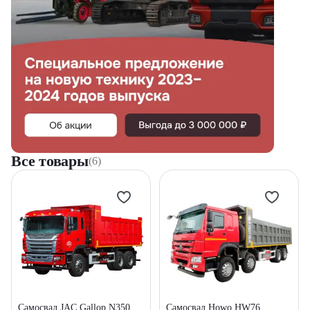
Все товары
(6)
Самосвал JAC Gallop N350
Самосвал Howo HW76