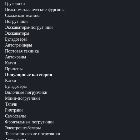
Грузовики
Цельнометаллические фургоны
Складская техника
Погрузчики
Экскаваторы-погрузчики
Экскаваторы
Бульдозеры
Автогрейдеры
Портовая техника
Автокраны
Катки
Прицепы
Популярные категории
Катки
Бульдозеры
Вилочные погрузчики
Мини-погрузчики
Тягачи
Ричтраки
Самосвалы
Фронтальные погрузчики
Электроштабелеры
Телескопические погрузчики
Автокраны