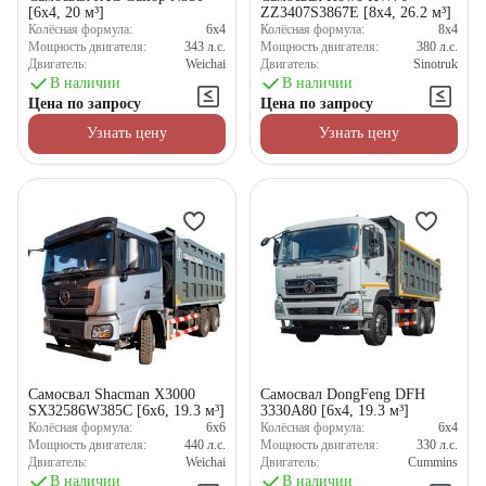
[6x4, 20 м³]
ZZ3407S3867E [8x4, 26.2 м³]
Колёсная формула:
6x4
Колёсная формула:
8x4
Мощность двигателя:
343
л.с.
Мощность двигателя:
380
л.с.
Двигатель:
Weichai
Двигатель:
Sinotruk
В наличии
В наличии
Цена по запросу
Цена по запросу
Узнать цену
Узнать цену
Самосвал Shacman X3000
Самосвал DongFeng DFH
SX32586W385C [6x6, 19.3 м³]
3330A80 [6x4, 19.3 м³]
Колёсная формула:
6x6
Колёсная формула:
6x4
Мощность двигателя:
440
л.с.
Мощность двигателя:
330
л.с.
Двигатель:
Weichai
Двигатель:
Cummins
В наличии
В наличии