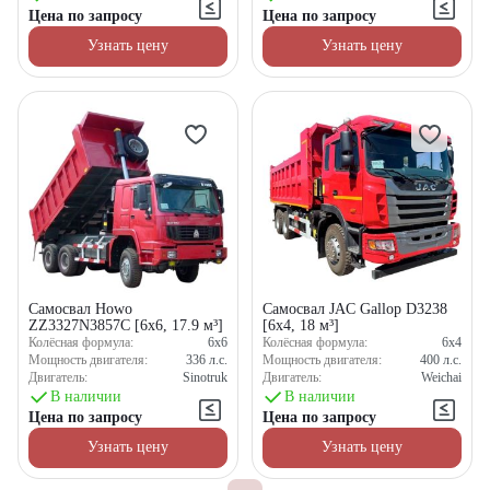
Цена по запросу
Цена по запросу
Узнать цену
Узнать цену
Самосвал Howo
Самосвал JAC Gallop D3238
ZZ3327N3857C [6x6, 17.9 м³]
[6x4, 18 м³]
Колёсная формула:
6x6
Колёсная формула:
6x4
Мощность двигателя:
336
л.с.
Мощность двигателя:
400
л.с.
Двигатель:
Sinotruk
Двигатель:
Weichai
В наличии
В наличии
Цена по запросу
Цена по запросу
Узнать цену
Узнать цену