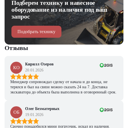
Подберем технику и навесное
персональную подборку моделей и лучшие условия
покупки
оборудование из наличия под ваш
запрос
Получить предложение
Подобрать технику
Отзывы
Кирилл Озеров
КО
20.01.2026
Менеджер сопровождал сделку от начала и до конца, не
терялся и был на связи можно сказать 24 на 7. Доставка
экскаватора до объекта была выполнена в оговоренный срок.
Олег Безматерных
ОБ
19.01.2026
Срочно понадобился мини погрузчик, искал из наличия.