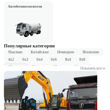
Автобетоносмесители
Популярные категории
Shacman
Китайские
Немецкие
Японские
4x2
6x2
6x4
6x6
8x4
8x8
15 тонн
20 тонн
25 тонн
30 тонн
Показать все
Трехосные
Четырехосные