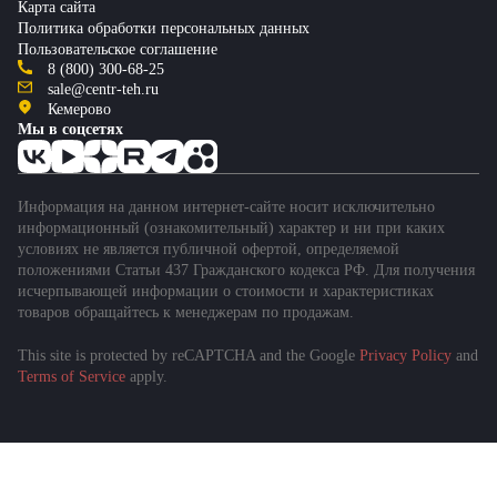
Карта сайта
Политика обработки персональных данных
Пользовательское соглашение
8 (800) 300-68-25
sale@centr-teh.ru
Кемерово
Мы в соцсетях
Информация на данном интернет-сайте носит исключительно
информационный (ознакомительный) характер и ни при каких
условиях не является публичной офертой, определяемой
положениями Статьи 437 Гражданского кодекса РФ. Для получения
исчерпывающей информации о стоимости и характеристиках
товаров обращайтесь к менеджерам по продажам.
This site is protected by reCAPTCHA and the Google
Privacy Policy
and
Подобрать спецтехнику
Terms of Service
apply.
за 1 минуту