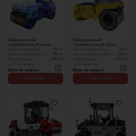
Вибрационный
Вибрационный
гладковальцовый каток
гладковальцовый каток
Komatsu JV40DW-3
Komatsu JV40CW-3
Мощность двигателя:
28
л.с.
Мощность двигателя:
28
л.с.
Эксплуатационная масса:
3900
кг
Эксплуатационная масса:
3600
кг
Ширина вальца:
1300
мм
Ширина вальца:
1300
мм
В наличии
В наличии
Цена по запросу
Цена по запросу
Узнать цену
Узнать цену