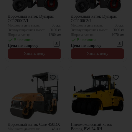
Дорожный каток Dynapac
Дорожный каток Dynapac
CC1200CVI
CC1100CVI
Мощность двигателя:
35
л.с.
Мощность двигателя:
35
л.с.
Эксплуатационная масса:
3100
кг
Эксплуатационная масса:
3000
кг
Ширина вальца:
1200
мм
Ширина вальца:
1070
мм
В наличии
В наличии
Цена по запросу
Цена по запросу
Узнать цену
Узнать цену
Дорожный каток Case 450DX
Пневмоколесный каток
Bomag BW 24 RH
Мощность двигателя:
45
л.с.