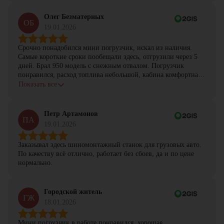
Олег Безматерных
ОБ
19.01.2026
Срочно понадобился мини погрузчик, искал из наличия.
Самые короткие сроки пообещали здесь, отгрузили через 5
дней. Брал 950 модель с снежным отвалом. Погрузчик
понравился, расход топлива небольшой, кабина комфортная,
с задачами справляется.
Показать все
Петр Артамонов
ПА
19.01.2026
Заказывал здесь шиномонтажный станок для грузовых авто.
По качеству всё отлично, работает без сбоев, да и по цене
нормально.
Городской житель
ГЖ
18.01.2026
Мини погрузчик в работе понравился, хорошая