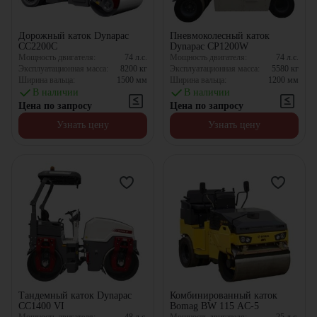
Дорожный каток Dynapac
Пневмоколесный каток
CC2200C
Dynapac CP1200W
Мощность двигателя:
74
л.с.
Мощность двигателя:
74
л.с.
Эксплуатационная масса:
8200
кг
Эксплуатационная масса:
5580
кг
Ширина вальца:
1500
мм
Ширина вальца:
1200
мм
В наличии
В наличии
Цена по запросу
Цена по запросу
Узнать цену
Узнать цену
Тандемный каток Dynapac
Комбинированный каток
CC1400 VI
Bomag BW 115 AC-5