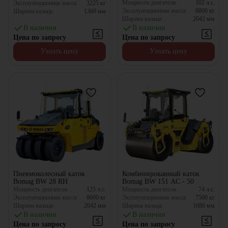
Мощность двигателя:
102
л.с.
Эксплуатационная масса:
3225
кг
Эксплуатационная масса:
8800
кг
Ширина вальца:
1360
мм
Ширина вальца:
2042
мм
В наличии
В наличии
Цена по запросу
Цена по запросу
Узнать цену
Узнать цену
Пневмоколесный каток
Комбинированный каток
Bomag BW 28 RH
Bomag BW 151 AC - 50
Мощность двигателя:
125
л.с.
Мощность двигателя:
74
л.с.
Эксплуатационная масса:
8600
кг
Эксплуатационная масса:
7500
кг
Ширина вальца:
2042
мм
Ширина вальца:
1680
мм
В наличии
В наличии
Цена по запросу
Цена по запросу