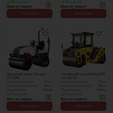
В наличии
В наличии
Цена по запросу
Цена по запросу
Узнать цену
Узнать цену
Дорожный каток Dynapac
Тандемный каток Bomag BW
CC1300C
151 AD-50
Мощность двигателя:
45
л.с.
Мощность двигателя:
74
л.с.
Эксплуатационная масса:
3900
кг
Эксплуатационная масса:
7600
кг
Ширина вальца:
1300
мм
Ширина вальца:
1680
мм
В наличии
В наличии
Цена по запросу
Цена по запросу
Узнать цену
Узнать цену