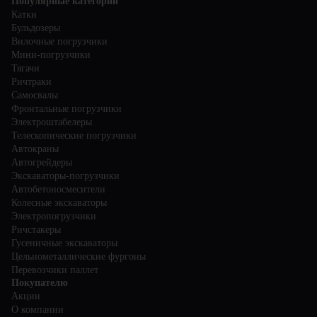
Популярные категории
Катки
Бульдозеры
Вилочные погрузчики
Мини-погрузчики
Тягачи
Ричтраки
Самосвалы
Фронтальные погрузчики
Электроштабелеры
Телескопические погрузчики
Автокраны
Автогрейдеры
Экскаваторы-погрузчики
Автобетоносмесители
Колесные экскаваторы
Электропогрузчики
Ричстакеры
Гусеничные экскаваторы
Цельнометаллические фургоны
Перевозчики паллет
Покупателю
Акции
О компании