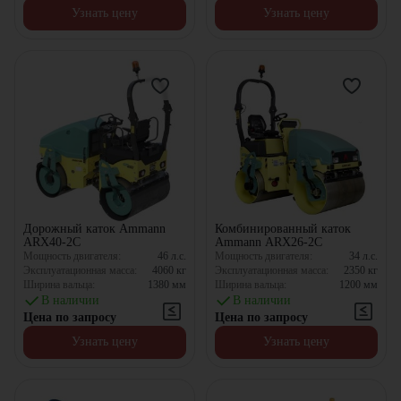
Узнать цену
Узнать цену
Дорожный каток Ammann
Комбинированный каток
ARX40-2C
Ammann ARX26-2C
Мощность двигателя:
46
л.с.
Мощность двигателя:
34
л.с.
Эксплуатационная масса:
4060
кг
Эксплуатационная масса:
2350
кг
Ширина вальца:
1380
мм
Ширина вальца:
1200
мм
В наличии
В наличии
Цена по запросу
Цена по запросу
Узнать цену
Узнать цену