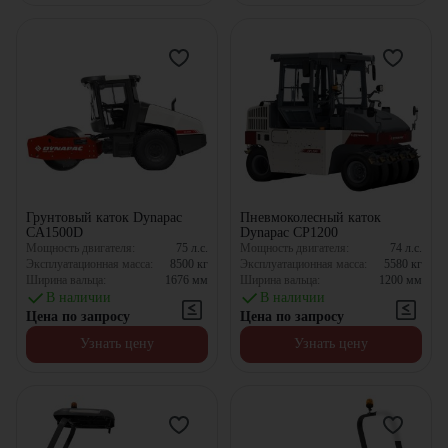
Грунтовый каток Dynapac
Пневмоколесный каток
CA1500D
Dynapac CP1200
Мощность двигателя:
75
л.с.
Мощность двигателя:
74
л.с.
Эксплуатационная масса:
8500
кг
Эксплуатационная масса:
5580
кг
Ширина вальца:
1676
мм
Ширина вальца:
1200
мм
В наличии
В наличии
Цена по запросу
Цена по запросу
Узнать цену
Узнать цену