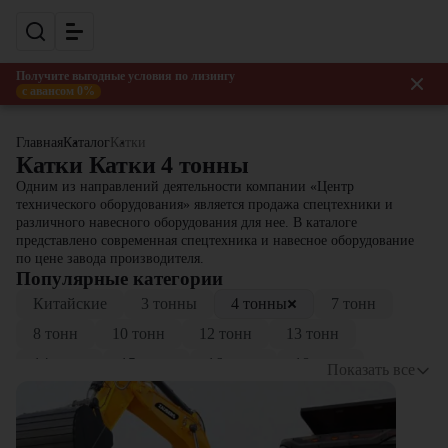
Получите выгодные условия по лизингу
с авансом 0%
Главная
Каталог
Катки
Катки Катки 4 тонны
Одним из направлений деятельности компании «Центр
технического оборудования» является продажа спецтехники и
различного навесного оборудования для нее. В каталоге
представлено современная спецтехника и навесное оборудование
по цене завода производителя.
Популярные категории
Китайские
3 тонны
4 тонны
7 тонн
8 тонн
10 тонн
12 тонн
13 тонн
14 тонн
15 тонн
16 тонн
18 тонн
Показать все
20 тонн
25 тонн
30 тонны
Для асфальта
Грунтовые
Комбинированные