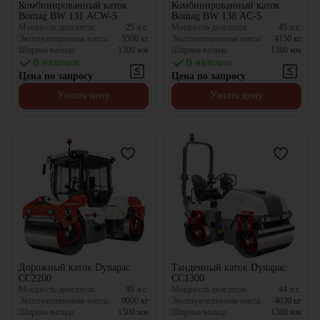
Комбинированный каток
Комбинированный каток
Bomag BW 131 ACW-5
Bomag BW 138 AC-5
Мощность двигателя:
25
л.с.
Мощность двигателя:
45
л.с.
Эксплуатационная масса:
3500
кг
Эксплуатационная масса:
4150
кг
Ширина вальца:
1300
мм
Ширина вальца:
1380
мм
В наличии
В наличии
Цена по запросу
Цена по запросу
Узнать цену
Узнать цену
Дорожный каток Dynapac
Тандемный каток Dynapac
CC2200
CC1300
Мощность двигателя:
99
л.с.
Мощность двигателя:
44
л.с.
Эксплуатационная масса:
9000
кг
Эксплуатационная масса:
4030
кг
Ширина вальца:
1500
мм
Ширина вальца:
1300
мм