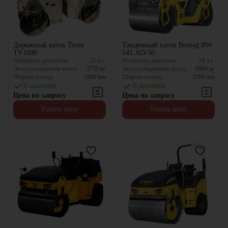
Дорожный каток Terex
Тандемный каток Bomag BW
TV1000
141 AD-50
Мощность двигателя:
33
л.с.
Мощность двигателя:
74
л.с.
Эксплуатационная масса:
2750
кг
Эксплуатационная масса:
6900
кг
Ширина вальца:
1000
мм
Ширина вальца:
1500
мм
В наличии
В наличии
Цена по запросу
Цена по запросу
Узнать цену
Узнать цену