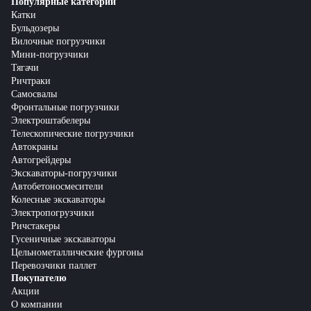
Популярные категории
Катки
Бульдозеры
Вилочные погрузчики
Мини-погрузчики
Тягачи
Ричтраки
Самосвалы
Фронтальные погрузчики
Электроштабелеры
Телескопические погрузчики
Автокраны
Автогрейдеры
Экскаваторы-погрузчики
Автобетоносмесители
Колесные экскаваторы
Электропогрузчики
Ричстакеры
Гусеничные экскаваторы
Цельнометаллические фургоны
Перевозчики паллет
Покупателю
Акции
О компании