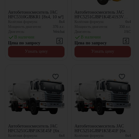
Автобетоносмеситель JAC
Автобетоносмеситель JAC
HFC5310GJBKR1 [8x4, 10 м³]
HFC5251GJBP1K4E41S3V
[6x4, 10.67 м³]
Колёсная формула:
8x4
Колёсная формула:
6x4
Мощность двигателя:
376
л.с.
Мощность двигателя:
350
л.с.
Двигатель:
Weichai
Двигатель:
JAC
В наличии
В наличии
Цена по запросу
Цена по запросу
Узнать цену
Узнать цену
Автобетоносмеситель JAC
Автобетоносмеситель JAC
HFC5251GJBP1K5E45F [6x4,
HFC5251GJBP1K5E41F [6x4,
10.67 м³]
10.67 м³]
Колёсная формула:
6x4
Колёсная формула:
6x4