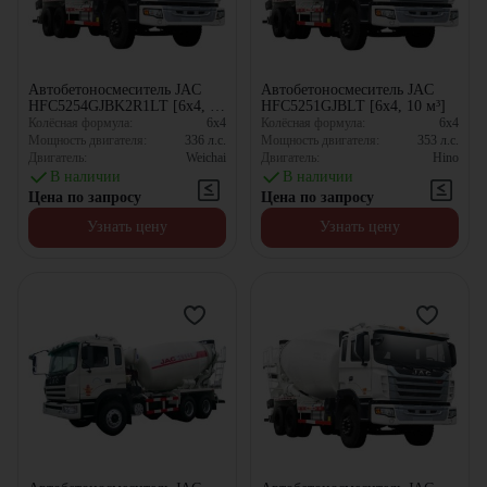
Автобетоносмеситель JAC
Автобетоносмеситель JAC
HFC5254GJBK2R1LT [6x4, 10
HFC5251GJBLT [6x4, 10 м³]
м³]
Колёсная формула:
6x4
Колёсная формула:
6x4
Мощность двигателя:
336
л.с.
Мощность двигателя:
353
л.с.
Двигатель:
Weichai
Двигатель:
Hino
В наличии
В наличии
Цена по запросу
Цена по запросу
Узнать цену
Узнать цену