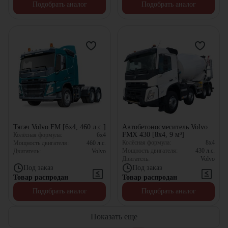
Подобрать аналог
Подобрать аналог
Тягач Volvo FM [6х4, 460 л.с.]
Автобетоносмеситель Volvo
FMX 430 [8x4, 9 м³]
Колёсная формула:
6x4
Колёсная формула:
8x4
Мощность двигателя:
460
л.с.
Мощность двигателя:
430
л.с.
Двигатель:
Volvo
Двигатель:
Volvo
Под заказ
Под заказ
Товар распродан
Товар распродан
Подобрать аналог
Подобрать аналог
Показать еще