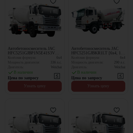
Автобетоносмеситель JAC
Автобетоносмеситель JAC
HFC5251GJBP1N5E41S3V
HFC5251GJBKR1LT [6x4, 10
[6x4, 10.67 м³]
м³]
Колёсная формула:
6x4
Колёсная формула:
6x4
Мощность двигателя:
336
л.с.
Мощность двигателя:
290
л.с.
Двигатель:
Weichai
Двигатель:
Weichai
В наличии
В наличии
Цена по запросу
Цена по запросу
Узнать цену
Узнать цену