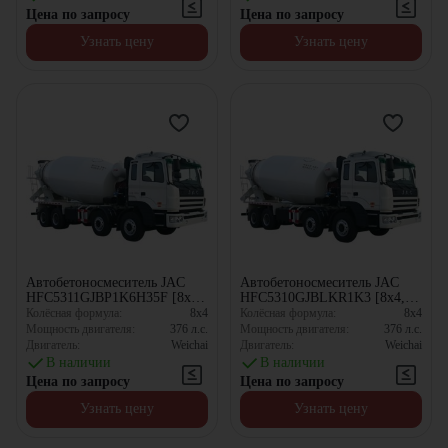
Цена по запросу
Цена по запросу
Узнать цену
Узнать цену
Автобетоносмеситель JAC
Автобетоносмеситель JAC
HFC5311GJBP1K6H35F [8x4,
HFC5310GJBLKR1K3 [8x4,
10.67 м³]
10 м³]
Колёсная формула:
8x4
Колёсная формула:
8x4
Мощность двигателя:
376
л.с.
Мощность двигателя:
376
л.с.
Двигатель:
Weichai
Двигатель:
Weichai
В наличии
В наличии
Цена по запросу
Цена по запросу
Узнать цену
Узнать цену