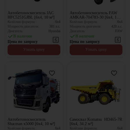
Автобетоносмеситель JAC
Автобетоносмеситель FAW
HFC5251GJBL [6x4, 10 м³]
AMKAR-704783-30 [6x4, 10
м³]
Колёсная формула:
6x4
Колёсная формула:
6x4
Мощность двигателя:
381
л.с.
Мощность двигателя:
420
л.с.
Двигатель:
Hyundai
Двигатель:
FAW
В наличии
В наличии
Цена по запросу
Цена по запросу
Узнать цену
Узнать цену
Автобетоносмеситель
Самосвал Komatsu HD465-7R
Shacman x5000 [6x4, 10 м³]
[6x4, 34.2 м³]
Колёсная формула:
6x4
Колёсная формула:
6x4