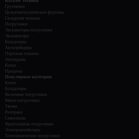
Каталог техники
Грузовики
Цельнометаллические фургоны
Складская техника
Погрузчики
Экскаваторы-погрузчики
Экскаваторы
Бульдозеры
Автогрейдеры
Портовая техника
Автокраны
Катки
Прицепы
Популярные категории
Катки
Бульдозеры
Вилочные погрузчики
Мини-погрузчики
Тягачи
Ричтраки
Самосвалы
Фронтальные погрузчики
Электроштабелеры
Телескопические погрузчики