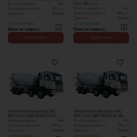
[4x2,480 л.с.]
Колёсная формула:
6x2
Колёсная формула:
4x2
Мощность двигателя:
300
л.с.
Мощность двигателя:
480
л.с.
Двигатель:
Renault
Двигатель:
Weichai
В наличии
В наличии
Цена по запросу
Цена по запросу
Узнать цену
Узнать цену
Автобетоносмеситель JAC
Автобетоносмеситель JAC
HFC5311GJBP1K6H35S3V
HFC5311GJBP1K6H32F [8x4,
[8x4, 12 м³]
12 м³]
Колёсная формула:
8x4
Колёсная формула:
8x4
Мощность двигателя:
376
л.с.
Мощность двигателя:
376
л.с.
Двигатель:
Weichai
Двигатель:
Weichai
В наличии
В наличии