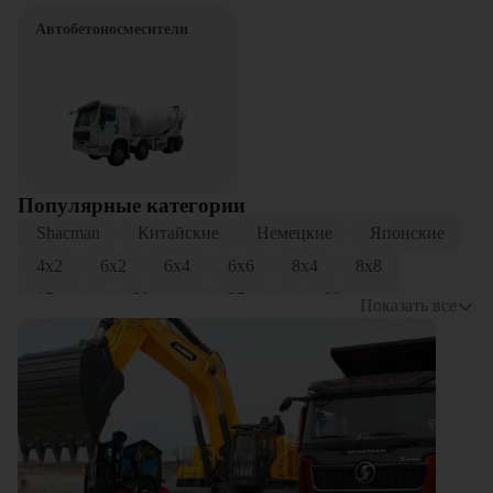
Автобетоносмесители
Популярные категории
Shacman
Китайские
Немецкие
Японские
4x2
6x2
6x4
6x6
8x4
8x8
15 тонн
20 тонн
25 тонн
30 тонн
Показать все
Трехосные
Четырехосные