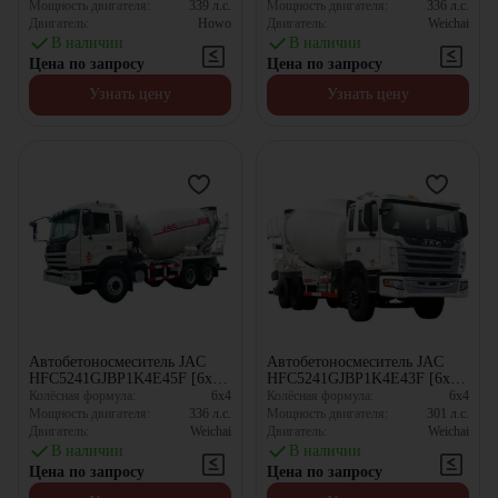
Мощность двигателя:
339
л.с.
Мощность двигателя:
336
л.с.
Двигатель:
Howo
Двигатель:
Weichai
В наличии
В наличии
Цена по запросу
Цена по запросу
Узнать цену
Узнать цену
Автобетоносмеситель JAC
Автобетоносмеситель JAC
HFC5241GJBP1K4E45F [6x4,
HFC5241GJBP1K4E43F [6x4,
10.67 м³]
10.67 м³]
Колёсная формула:
6x4
Колёсная формула:
6x4
Мощность двигателя:
336
л.с.
Мощность двигателя:
301
л.с.
Двигатель:
Weichai
Двигатель:
Weichai
В наличии
В наличии
Цена по запросу
Цена по запросу