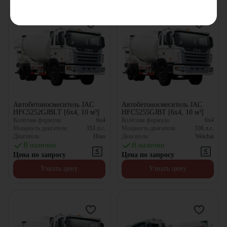
Автобетоносмеситель JAC
Автобетоносмеситель JAC
HFC5252GJBLT [6x4, 10 м³]
HFC5255GJBT [6x4, 10 м³]
Колёсная формула:
6x4
Колёсная формула:
6x4
Мощность двигателя:
353
л.с.
Мощность двигателя:
336
л.с.
Двигатель:
Hino
Двигатель:
Weichai
В наличии
В наличии
Цена по запросу
Цена по запросу
Узнать цену
Узнать цену