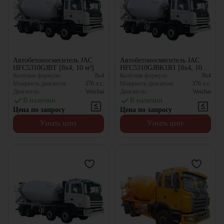
Автобетоносмеситель JAC
Автобетоносмеситель JAC
HFC5310GJBT [8x4, 10 м³]
HFC5310GJBK1R1 [8x4, 10
м³]
Колёсная формула:
8x4
Колёсная формула:
8x4
Мощность двигателя:
376
л.с.
Мощность двигателя:
376
л.с.
Двигатель:
Weichai
Двигатель:
Weichai
В наличии
В наличии
Цена по запросу
Цена по запросу
Узнать цену
Узнать цену