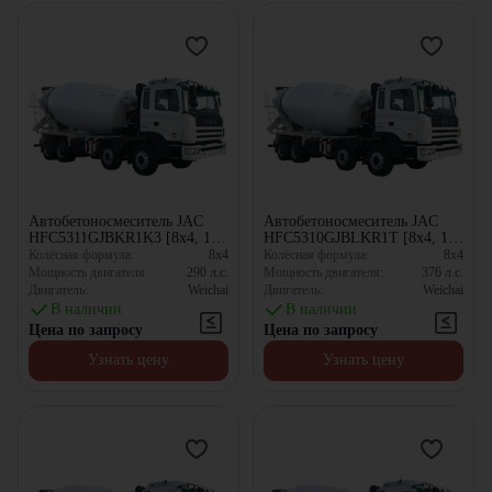
Автобетоносмеситель JAC
Автобетоносмеситель JAC
HFC5311GJBKR1K3 [8x4, 10
HFC5310GJBLKR1T [8x4, 10
м³]
м³]
Колёсная формула:
8x4
Колёсная формула:
8x4
Мощность двигателя:
290
л.с.
Мощность двигателя:
376
л.с.
Двигатель:
Weichai
Двигатель:
Weichai
В наличии
В наличии
Цена по запросу
Цена по запросу
Узнать цену
Узнать цену