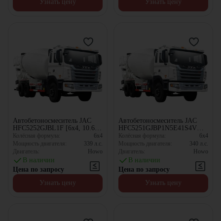
Узнать цену
Узнать цену
Автобетоносмеситель JAC
Автобетоносмеситель JAC
HFC5252GJBL1F [6x4, 10.67
HFC5251GJBP1N5E41S4V
м³]
[6x4, 10.67 м³]
Колёсная формула:
6x4
Колёсная формула:
6x4
Мощность двигателя:
339
л.с.
Мощность двигателя:
340
л.с.
Двигатель:
Howo
Двигатель:
Howo
В наличии
В наличии
Цена по запросу
Цена по запросу
Узнать цену
Узнать цену