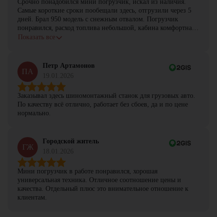
Срочно понадобился мини погрузчик, искал из наличия.
Самые короткие сроки пообещали здесь, отгрузили через 5
дней. Брал 950 модель с снежным отвалом. Погрузчик
понравился, расход топлива небольшой, кабина комфортная,
с задачами справляется.
Показать все
Петр Артамонов
ПА
19.01.2026
Заказывал здесь шиномонтажный станок для грузовых авто.
По качеству всё отлично, работает без сбоев, да и по цене
нормально.
Городской житель
ГЖ
18.01.2026
Мини погрузчик в работе понравился, хорошая
универсальная техника. Отличное соотношение цены и
качества. Отдельный плюс это внимательное отношение к
клиентам.