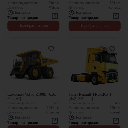
Мощность двигателя:
336
л.с.
Мощность двигателя:
724
л.с.
Двигатель:
Weichai
Двигатель:
Komatsu
Под заказ
Под заказ
Товар распродан
Товар распродан
Подобрать аналог
Подобрать аналог
Самосвал Volvo R100E [6x6,
Тягач Renault TRUCKS T
60.4 м³]
[4x2, 520 л.с.]
Колёсная формула:
6x6
Колёсная формула:
4x2
Мощность двигателя:
1084
л.с.
Мощность двигателя:
520
л.с.
Двигатель:
Cummins
Двигатель:
Renault
Под заказ
Под заказ
Товар распродан
Товар распродан