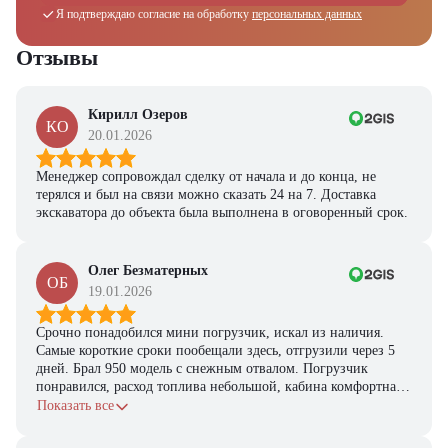
Я подтверждаю согласие на обработку
персональных данных
Отзывы
Кирилл Озеров
КО
20.01.2026
Менеджер сопровождал сделку от начала и до конца, не
терялся и был на связи можно сказать 24 на 7. Доставка
экскаватора до объекта была выполнена в оговоренный срок.
Олег Безматерных
ОБ
19.01.2026
Срочно понадобился мини погрузчик, искал из наличия.
Самые короткие сроки пообещали здесь, отгрузили через 5
дней. Брал 950 модель с снежным отвалом. Погрузчик
понравился, расход топлива небольшой, кабина комфортная,
с задачами справляется.
Показать все