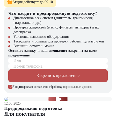
Акция действует до 09.10
В каталоге "ЦТО" вы также найдете:
Что входит в предпродажную подготовку?
Широкий ассортимент спецтехники
Диагностика всех систем (двигатель, трансмиссия,
Оригинальные запчасти на складе
гидравлика и др.)
Навесное оборудование
Проверка жидкостей (масло, фильтры, антифриз) и их
Профессиональный сервис
дозаправка
Установка навесного оборудования
Почему стоит выбрать "ЦТО"?
Тест-драйв и обкатка для проверки работы под нагрузкой
Внешний осмотр и мойка
Официальный дилер JAC
Оставьте заявку, и наш специалист закрепит за вами
Собственный сервисный центр
предложение
Гибкие финансовые решения
Имя
Доставка по всей России
Номер телефона
Выбирайте технологичного лидера – выбирайте JAC
Закрепить предложение
HFC5251GJBP1K4E41S3V от "
ЦТО
"! Качество и надежность
подтверждены тысячами клиентов по всей стране.
Я подтверждаю согласие на обработку
персональных данных
12.03.2025
Предпродажная подготовка
Для покупателя