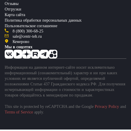
Отзывы
Отгрузки
Карта сайта
Политика обработки персональных данных
Пользовательское соглашение
8 (800) 300-68-25
sale@centr-teh.ru
Кемерово
Мы в соцсетях
Информация на данном интернет-сайте носит исключительно
информационный (ознакомительный) характер и ни при каких
условиях не является публичной офертой, определяемой
положениями Статьи 437 Гражданского кодекса РФ. Для получения
исчерпывающей информации о стоимости и характеристиках
товаров обращайтесь к менеджерам по продажам.
This site is protected by reCAPTCHA and the Google
Privacy Policy
and
Terms of Service
apply.