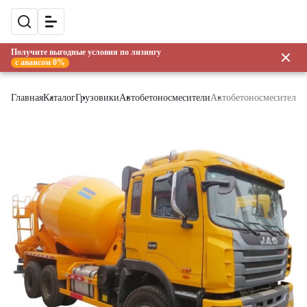
Получите выгодные условия по лизингу
с авансом 0%
Главная
Каталог
Грузовики
Автобетоносмесители
Автобетоносмеситель 