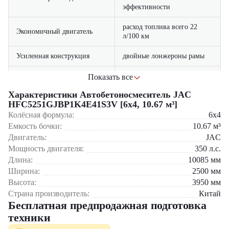
эффективности
расход топлива всего 22
Экономичный двигатель
л/100 км
Усиленная конструкция
двойные лонжероны рамы
климат-контроль, цифровая
Показать все
Комфортабельная кабина
приборная панель
Характеристики Автобетоносмеситель JAC
HFC5251GJBP1K4E41S3V [6x4, 10.67 м³]
Интеллектуальная система
контроль параметров в
Колёсная формула:
управления
реальном времени
6x4
Емкость бочки:
10.67
м³
специальное
Двигатель:
JAC
Долговечность
антикоррозийное покрытие
Мощность двигателя:
350
л.с.
Длина:
10085
мм
Основные сферы применения:
Ширина:
2500
мм
Высота:
3950
мм
Строительство жилых комплексов
Страна производитель:
Китай
Возведение промышленных предприятий
Бесплатная предпродажная подготовка
Дорожные и мостовые работы
Гидротехнические сооружения
техники
Крупные коммерческие проекты