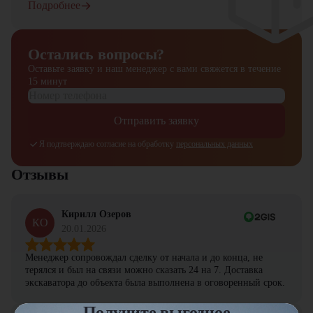
Подробнее
Остались вопросы?
Оставьте заявку и наш менеджер
с вами свяжется в течение
15 минут
Отправить заявку
Я подтверждаю согласие на обработку
персональных данных
Отзывы
Кирилл Озеров
КО
20.01.2026
Менеджер сопровождал сделку от начала и до конца, не
терялся и был на связи можно сказать 24 на 7. Доставка
экскаватора до объекта была выполнена в оговоренный срок.
Получите выгодное