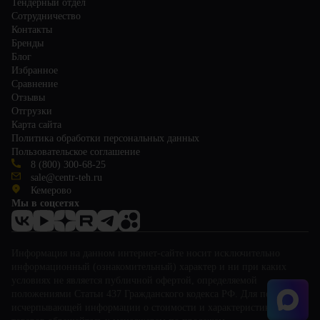
Тендерный отдел
Сотрудничество
Контакты
Бренды
Блог
Избранное
Сравнение
Отзывы
Отгрузки
Карта сайта
Политика обработки персональных данных
Пользовательское соглашение
8 (800) 300-68-25
sale@centr-teh.ru
Кемерово
Мы в соцсетях
Информация на данном интернет-сайте носит исключительно
информационный (ознакомительный) характер и ни при каких
условиях не является публичной офертой, определяемой
положениями Статьи 437 Гражданского кодекса РФ. Для получения
исчерпывающей информации о стоимости и характеристиках