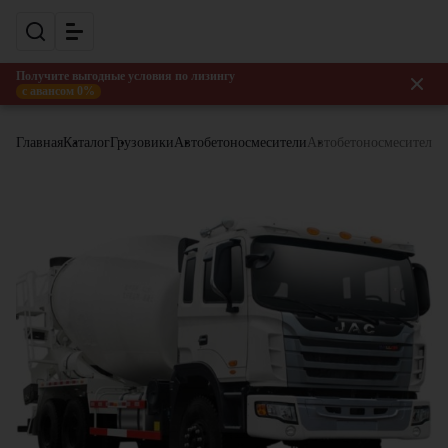
Получите выгодные условия по лизингу
с авансом 0%
Главная
Каталог
Грузовики
Автобетоносмесители
Автобетоносмеситель 