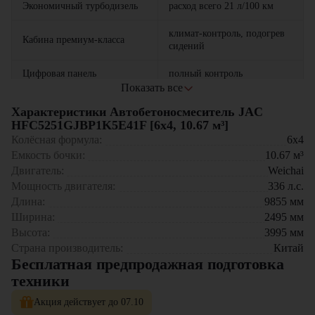
Экономичный турбодизель
расход всего 21 л/100 км
климат-контроль, подогрев
Кабина премиум-класса
сидений
Цифровая панель
полный контроль
управления
параметров
Показать все
Характеристики Автобетоносмеситель JAC
Антикоррозийная защита
срок службы 8+ лет
HFC5251GJBP1K5E41F [6x4, 10.67 м³]
Основные сферы применения:
Колёсная формула:
6x4
Строительство небоскребов
Емкость бочки:
10.67
м³
Возведение промышленных гигантов
Двигатель:
Weichai
Скоростные магистрали и мосты
Мощность двигателя:
336
л.с.
Гидротехнические мегапроекты
Длина:
9855
мм
В ассортименте "ЦТО":
Ширина:
2495
мм
Высота:
3995
мм
Специализированные бетоновозы
Страна производитель:
Китай
Автобетононасосы большой мощности
Бесплатная предпродажная подготовка
Тяжелые автогрейдеры
Промышленные погрузчики
техники
Многофункциональные платформы
Акция действует до 07.10
"ЦТО" – партнер вашего успеха! Наши преимущества: