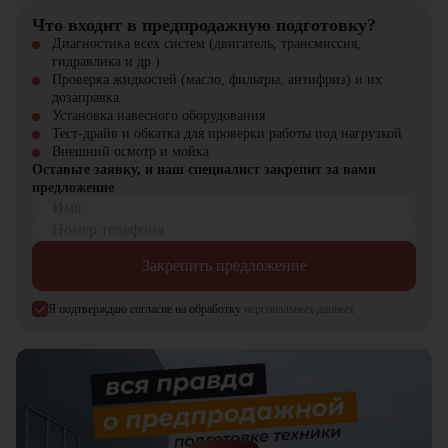
Что входит в предпродажную подготовку?
Прямые поставки с конвейера
Диагностика всех систем (двигатель, трансмиссия,
Собственный склад запчастей
гидравлика и др.)
Авторизованный сервисный центр
Проверка жидкостей (масло, фильтры, антифриз) и их
дозаправка
Выбирайте лидера рынка – выбирайте JAC HFC5251GJBP1K5E41F
Установка навесного оборудования
от "
ЦТО
"! Официальный дилер – гарантия качества и лучших
Тест-драйв и обкатка для проверки работы под нагрузкой
условий на рынке.
Внешний осмотр и мойка
Оставьте заявку, и наш специалист закрепит за вами
предложение
Имя
Номер телефона
Закрепить предложение
Я подтверждаю согласие на обработку
персональных данных