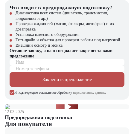
Собственный склад запчастей
Что входит в предпродажную подготовку?
Авторизованный сервисный центр
Диагностика всех систем (двигатель, трансмиссия,
гидравлика и др.)
Выбирайте лидера рынка – выбирайте JAC HFC5241GJBP1K4E45F
Проверка жидкостей (масло, фильтры, антифриз) и их
от "
ЦТО
"! Официальный дилер – гарантия качества и лучших
дозаправка
условий на рынке.
Установка навесного оборудования
Тест-драйв и обкатка для проверки работы под нагрузкой
Внешний осмотр и мойка
Оставьте заявку, и наш специалист закрепит за вами
предложение
Имя
Номер телефона
Закрепить предложение
Я подтверждаю согласие на обработку
персональных данных
12.03.2025
Предпродажная подготовка
Для покупателя