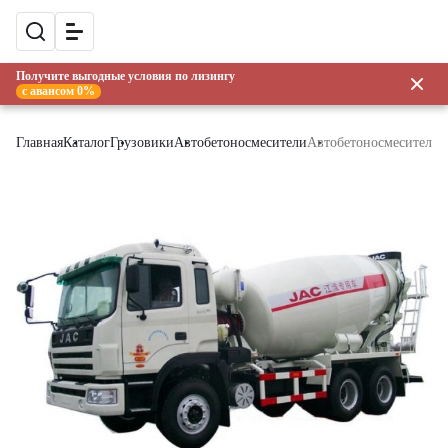
Получите выгодные условия по лизингу
с авансом 0%
Главная
Каталог
Грузовики
Автобетоносмесители
Автобетоносмеситель 