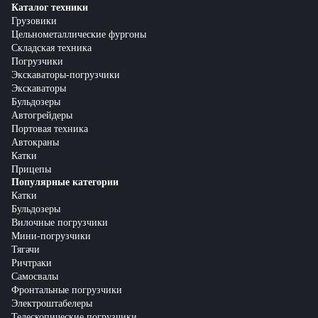
Каталог техники
Грузовики
Цельнометаллические фургоны
Складская техника
Погрузчики
Экскаваторы-погрузчики
Экскаваторы
Бульдозеры
Автогрейдеры
Портовая техника
Автокраны
Катки
Прицепы
Популярные категории
Катки
Бульдозеры
Вилочные погрузчики
Мини-погрузчики
Тягачи
Ричтраки
Самосвалы
Фронтальные погрузчики
Электроштабелеры
Телескопические погрузчики