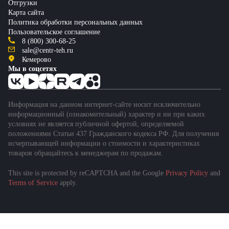
Отгрузки
Карта сайта
Политика обработки персональных данных
Пользовательское соглашение
8 (800) 300-68-25
sale@centr-teh.ru
Кемерово
Мы в соцсетях
Информация на данном интернет-сайте носит исключительно
информационный (ознакомительный) характер и ни при каких
условиях не является публичной офертой, определяемой
положениями Статьи 437 Гражданского кодекса РФ. Для получения
исчерпывающей информации о стоимости и характеристиках
товаров обращайтесь к менеджерам по продажам.
This site is protected by reCAPTCHA and the Google
Privacy Policy
and
Terms of Service
apply.