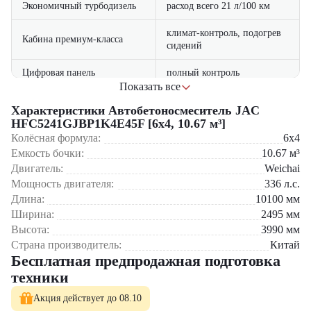
Экономичный турбодизель
расход всего 21 л/100 км
климат-контроль, подогрев
Кабина премиум-класса
сидений
Цифровая панель
полный контроль
управления
параметров
Показать все
Основные сферы применения:
Характеристики Автобетоносмеситель JAC
Строительство небоскребов
HFC5241GJBP1K4E45F [6x4, 10.67 м³]
Возведение промышленных гигантов
Колёсная формула:
6x4
Скоростные магистрали и мосты
Емкость бочки:
10.67
м³
Гидротехнические мегапроекты
Двигатель:
Weichai
Мощность двигателя:
336
л.с.
В ассортименте "ЦТО":
Длина:
10100
мм
Специализированные бетоновозы
Ширина:
2495
мм
Автобетононасосы большой мощности
Высота:
3990
мм
Тяжелые автогрейдеры
Страна производитель:
Китай
Промышленные погрузчики
Бесплатная предпродажная подготовка
Многофункциональные платформы
техники
"ЦТО" – партнер вашего успеха!Наши преимущества:
Акция действует до 08.10
Прямые поставки с конвейера