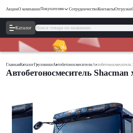
Покупателям
Акции
О компании
Сотрудничество
Контакты
Отгрузки
Каталог
Главная
Каталог
Грузовики
Автобетоносмесители
Автобетоносмеситель S
Автобетоносмеситель Shacman x5