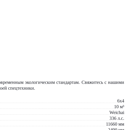
современным экологическим стандартам. Свяжитесь с нашими
воей спецтехники.
6x4
10
м³
Weichai
336
л.с.
11660
мм
2490
мм