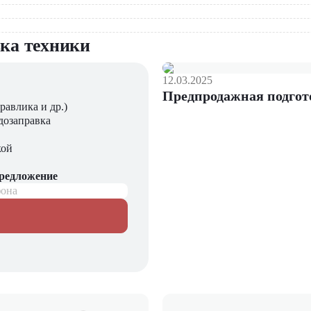
вка техники
12.03.2025
Предпродажная подгот
равлика и др.)
дозаправка
кой
предложение
фона