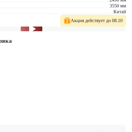
3550
мм
Китай
Акция действует до 08.10
овка