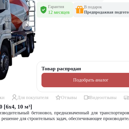
Гарантия
В подарок
12 месяцев
Предпродажная подгото
Товар распродан
Подобрать аналог
ики
Для покупателя
Отзывы
Видеоотзывы
[6x4, 10 м³]
изводительный
бетоновоз
, предназначенный для транспортиро
 решение для строительных задач, обеспечивающее производите