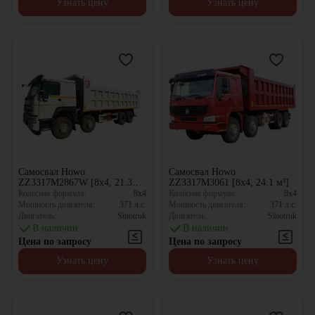
Узнать цену
Узнать цену
Самосвал Howo
Самосвал Howo
ZZ3317M2867W [8x4, 21.3
ZZ3317M3061 [8x4, 24.1 м³]
м³]
Колёсная формула:
8x4
Колёсная формула:
8x4
Мощность двигателя:
371
л.с.
Мощность двигателя:
371
л.с.
Двигатель:
Sinotruk
Двигатель:
Sinotruk
В наличии
В наличии
Цена по запросу
Цена по запросу
Узнать цену
Узнать цену