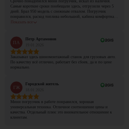
Срочно понадобился мини погрузчик, искал из наличия.
Самые короткие сроки пообещали здесь, отгрузили через 5
дней. Брал 950 модель с снежным отвалом. Погрузчик
понравился, расход топлива небольшой, кабина комфортная,
с задачами справляется.
Показать все
Петр Артамонов
ПА
19.01.2026
Заказывал здесь шиномонтажный станок для грузовых авто.
По качеству всё отлично, работает без сбоев, да и по цене
нормально.
Городской житель
ГЖ
18.01.2026
Мини погрузчик в работе понравился, хорошая
универсальная техника. Отличное соотношение цены и
качества. Отдельный плюс это внимательное отношение к
клиентам.