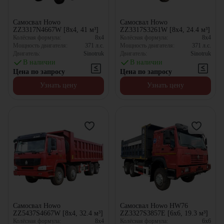
Самосвал Howo
Самосвал Howo
ZZ3317N4667W [8x4, 41 м³]
ZZ3317S3261W [8x4, 24.4 м³]
Колёсная формула:
8x4
Колёсная формула:
8x4
Мощность двигателя:
371
л.с.
Мощность двигателя:
371
л.с.
Двигатель:
Sinotruk
Двигатель:
Sinotruk
В наличии
В наличии
Цена по запросу
Цена по запросу
Узнать цену
Узнать цену
Самосвал Howo
Самосвал Howo HW76
ZZ5437S4667W [8x4, 32.4 м³]
ZZ3327S3857E [6x6, 19.3 м³]
Колёсная формула:
8x4
Колёсная формула:
6x6