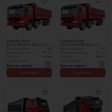
Самосвал Howo
Самосвал Howo
ZZ3317M3067W [8x4, 22.4
ZZ3317M3567W [8x4, 25.1
м³]
м³]
Колёсная формула:
8x4
Колёсная формула:
8x4
Мощность двигателя:
371
л.с.
Мощность двигателя:
371
л.с.
Двигатель:
Sinotruk
Двигатель:
Sinotruk
В наличии
В наличии
Цена по запросу
Цена по запросу
Узнать цену
Узнать цену