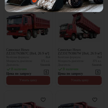
Самосвал Howo
Самосвал Howo
ZZ3317N3867C [8x4, 26.9 м³]
ZZ3317N3867W [8x4, 26.9 м³]
Колёсная формула:
8x4
Колёсная формула:
8x4
Мощность двигателя:
371
л.с.
Мощность двигателя:
371
л.с.
Двигатель:
Sinotruk
Двигатель:
Sinotruk
В наличии
В наличии
Цена по запросу
Цена по запросу
Узнать цену
Узнать цену