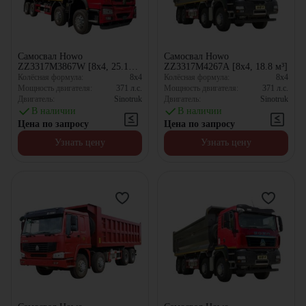
Самосвал Howo
Самосвал Howo
ZZ3317M3867W [8x4, 25.1
ZZ3317M4267A [8x4, 18.8 м³]
м³]
Колёсная формула:
8x4
Колёсная формула:
8x4
Мощность двигателя:
371
л.с.
Мощность двигателя:
371
л.с.
Двигатель:
Sinotruk
Двигатель:
Sinotruk
В наличии
В наличии
Цена по запросу
Цена по запросу
Узнать цену
Узнать цену