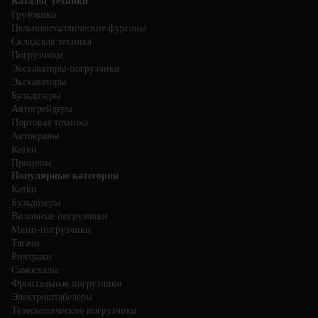
Каталог техники
Грузовики
Цельнометаллические фургоны
Складская техника
Погрузчики
Экскаваторы-погрузчики
Экскаваторы
Бульдозеры
Автогрейдеры
Портовая техника
Автокраны
Катки
Прицепы
Популярные категории
Катки
Бульдозеры
Вилочные погрузчики
Мини-погрузчики
Тягачи
Ричтраки
Самосвалы
Фронтальные погрузчики
Электроштабелеры
Телескопические погрузчики