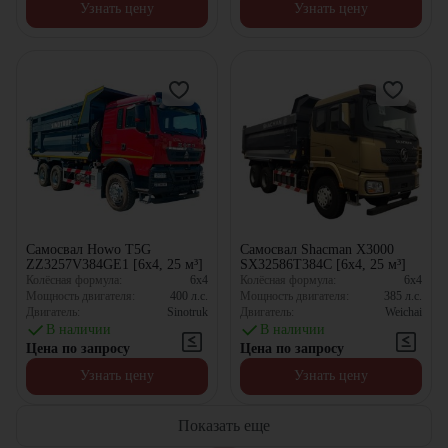
Узнать цену
Узнать цену
Самосвал Howo T5G
Самосвал Shacman X3000
ZZ3257V384GE1 [6x4, 25 м³]
SX32586T384C [6x4, 25 м³]
Колёсная формула:
6x4
Колёсная формула:
6x4
Мощность двигателя:
400
л.с.
Мощность двигателя:
385
л.с.
Двигатель:
Sinotruk
Двигатель:
Weichai
В наличии
В наличии
Цена по запросу
Цена по запросу
Узнать цену
Узнать цену
Показать еще