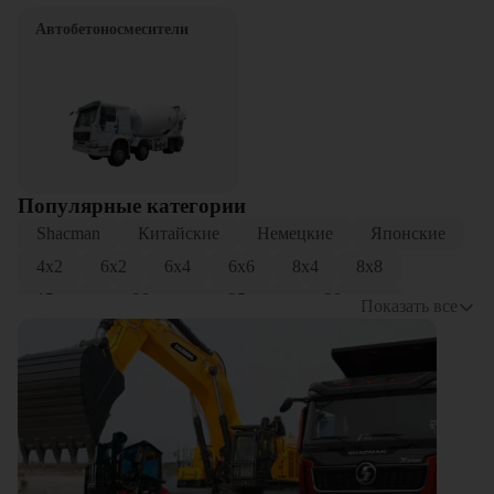
Автобетоносмесители
Популярные категории
Shacman
Китайские
Немецкие
Японские
4x2
6x2
6x4
6x6
8x4
8x8
15 тонн
20 тонн
25 тонн
30 тонн
Показать все
Трехосные
Четырехосные