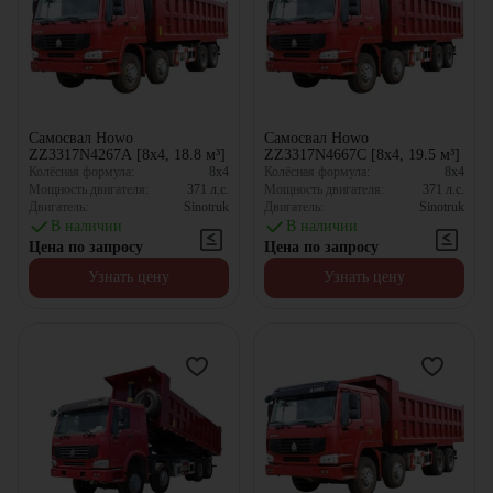
Самосвал Howo
Самосвал Howo
ZZ3317N4267A [8x4, 18.8 м³]
ZZ3317N4667C [8x4, 19.5 м³]
Колёсная формула:
8x4
Колёсная формула:
8x4
Мощность двигателя:
371
л.с.
Мощность двигателя:
371
л.с.
Двигатель:
Sinotruk
Двигатель:
Sinotruk
В наличии
В наличии
Цена по запросу
Цена по запросу
Узнать цену
Узнать цену