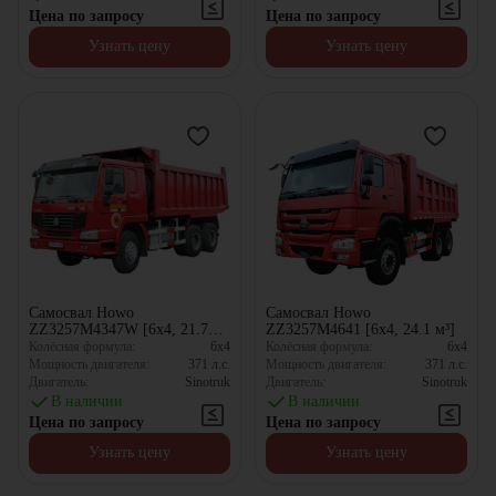
Цена по запросу
Цена по запросу
Узнать цену
Узнать цену
Самосвал Howo
Самосвал Howo
ZZ3257M4347W [6x4, 21.7
ZZ3257M4641 [6x4, 24.1 м³]
м³]
Колёсная формула:
6x4
Колёсная формула:
6x4
Мощность двигателя:
371
л.с.
Мощность двигателя:
371
л.с.
Двигатель:
Sinotruk
Двигатель:
Sinotruk
В наличии
В наличии
Цена по запросу
Цена по запросу
Узнать цену
Узнать цену