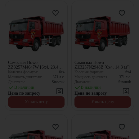
Самосвал Howo
Самосвал Howo
ZZ3257M4647W [6x4, 23.4
ZZ3257N2948B [6x4, 14.3 м³]
м³]
Колёсная формула:
6x4
Колёсная формула:
6x4
Мощность двигателя:
371
л.с.
Мощность двигателя:
371
л.с.
Двигатель:
Sinotruk
Двигатель:
Sinotruk
В наличии
В наличии
Цена по запросу
Цена по запросу
Узнать цену
Узнать цену