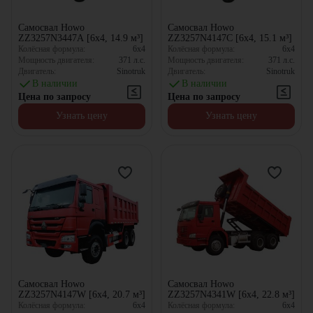
Самосвал Howo
Самосвал Howo
ZZ3257N3447A [6x4, 14.9 м³]
ZZ3257N4147C [6x4, 15.1 м³]
Колёсная формула:
6x4
Колёсная формула:
6x4
Мощность двигателя:
371
л.с.
Мощность двигателя:
371
л.с.
Двигатель:
Sinotruk
Двигатель:
Sinotruk
В наличии
В наличии
Цена по запросу
Цена по запросу
Узнать цену
Узнать цену
Самосвал Howo
Самосвал Howo
ZZ3257N4147W [6x4, 20.7 м³]
ZZ3257N4341W [6x4, 22.8 м³]
Колёсная формула:
6x4
Колёсная формула:
6x4