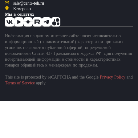
sale@centr-teh.ru
Кемерово
Мы в соцсетях
Информация на данном интернет-сайте носит исключительно
информационный (ознакомительный) характер и ни при каких
условиях не является публичной офертой, определяемой
положениями Статьи 437 Гражданского кодекса РФ. Для получения
исчерпывающей информации о стоимости и характеристиках
товаров обращайтесь к менеджерам по продажам.
This site is protected by reCAPTCHA and the Google
Privacy Policy
and
Terms of Service
apply.