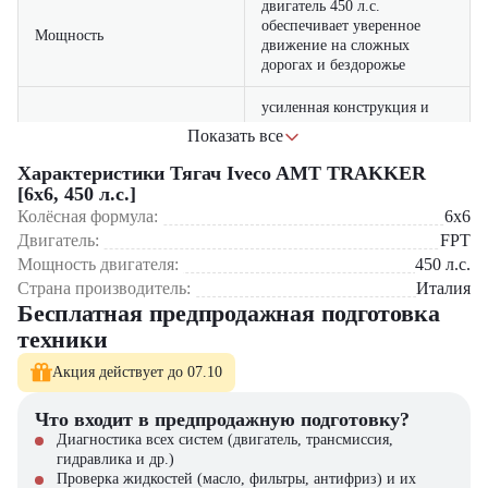
двигатель 450 л.с.
обеспечивает уверенное
Мощность
движение на сложных
дорогах и бездорожье
усиленная конструкция и
проверенные временем
Показать все
Надежность
компоненты гарантируют
долгий срок службы
Характеристики Тягач Iveco AMT TRAKKER
[6x6, 450 л.с.]
полноприводная схема 6x6
Колёсная формула:
6x6
позволяет работать в любых
Двигатель:
FPT
Проходимость
условиях, включая
Мощность двигателя:
450
л.с.
бездорожье и сложный
Страна производитель:
рельеф
Италия
Бесплатная предпродажная подготовка
оптимизированный расход
техники
Экономичность
топлива снижает затраты на
эксплуатацию
Акция действует до 07.10
кабина оборудована
Что входит в предпродажную подготовку?
современными системами
Диагностика всех систем (двигатель, трансмиссия,
Комфорт
безопасности и
гидравлика и др.)
эргономичным интерьером
Проверка жидкостей (масло, фильтры, антифриз) и их