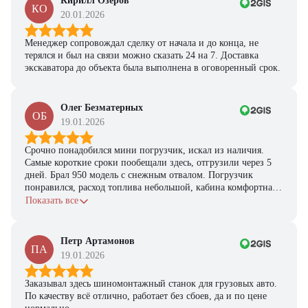
Кирилл Озеров
КО
20.01.2026
Менеджер сопровождал сделку от начала и до конца, не
терялся и был на связи можно сказать 24 на 7. Доставка
экскаватора до объекта была выполнена в оговоренный срок.
Олег Безматерных
ОБ
19.01.2026
Срочно понадобился мини погрузчик, искал из наличия.
Самые короткие сроки пообещали здесь, отгрузили через 5
дней. Брал 950 модель с снежным отвалом. Погрузчик
понравился, расход топлива небольшой, кабина комфортная,
с задачами справляется.
Показать все
Петр Артамонов
ПА
19.01.2026
Заказывал здесь шиномонтажный станок для грузовых авто.
По качеству всё отлично, работает без сбоев, да и по цене