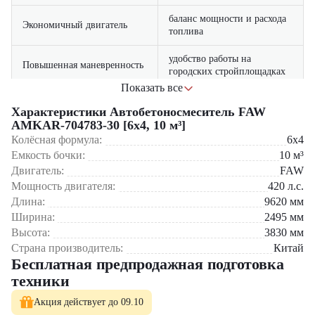
баланс мощности и расхода
Экономичный двигатель
топлива
удобство работы на
Повышенная маневренность
городских стройплощадках
Показать все
усиленная рама и
Характеристики Автобетоносмеситель FAW
Надежная конструкция
качественные
AMKAR-704783-30 [6x4, 10 м³]
Сферы применения:
комплектующие
Колёсная формула:
6x4
В городском строительстве – возведение жилых комплексов
эргономичное рабочее место
Емкость бочки:
10
м³
Комфортная кабина
При ремонте дорог – поставка бетона для покрытий
водителя
Двигатель:
FAW
В промышленном строительстве – сооружение цехов и складов
Мощность двигателя:
420
л.с.
Для частного строительства – коттеджные поселки
распространенность
Доступность обслуживания
Длина:
9620
мм
запчастей и узлов
Приобрести автобетоносмеситель FAW AMKAR-704783-30 [6x4,
Ширина:
2495
мм
10 м³] вы можете в компании "ЦТО" – официальном дилере
Высота:
3830
мм
спецтехники. Наши преимущества:
Страна производитель:
Китай
Бесплатная предпродажная подготовка
Поставка новых машин
Полный пакет документов и регистрация
техники
Гарантия 1 год на технику
Сервисное обслуживание
Акция действует до 09.10
Гибкие программы финансирования