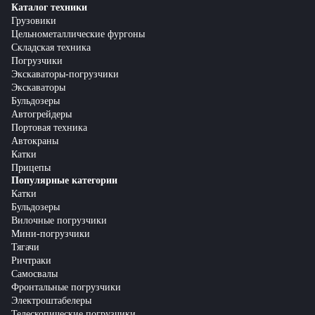
Каталог техники
Грузовики
Цельнометаллические фургоны
Складская техника
Погрузчики
Экскаваторы-погрузчики
Экскаваторы
Бульдозеры
Автогрейдеры
Портовая техника
Автокраны
Катки
Прицепы
Популярные категории
Катки
Бульдозеры
Вилочные погрузчики
Мини-погрузчики
Тягачи
Ричтраки
Самосвалы
Фронтальные погрузчики
Электроштабелеры
Телескопические погрузчики