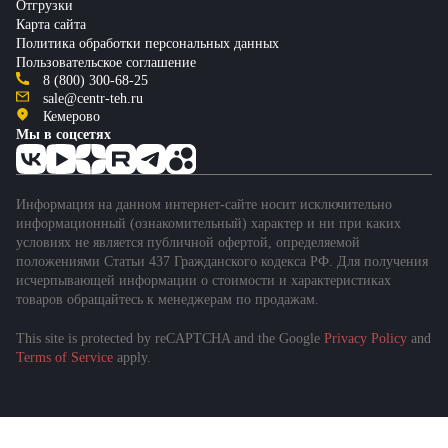
Отгрузки
Карта сайта
Политика обработки персональных данных
Пользовательское соглашение
8 (800) 300-68-25
sale@centr-teh.ru
Кемерово
Мы в соцсетях
Информация на данном интернет-сайте носит исключительно
информационный (ознакомительный) характер и ни при каких
условиях не является публичной офертой, определяемой
положениями Статьи 437 Гражданского кодекса РФ. Для получения
исчерпывающей информации о стоимости и характеристиках
товаров обращайтесь к менеджерам по продажам.
This site is protected by reCAPTCHA and the Google
Privacy Policy
and
Подобрать спецтехнику
Terms of Service
apply.
за 1 минуту