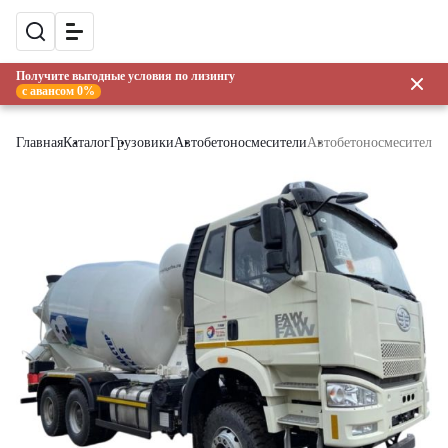
Получите выгодные условия по лизингу
с авансом 0%
Главная
Каталог
Грузовики
Автобетоносмесители
Автобетоносмеситель 