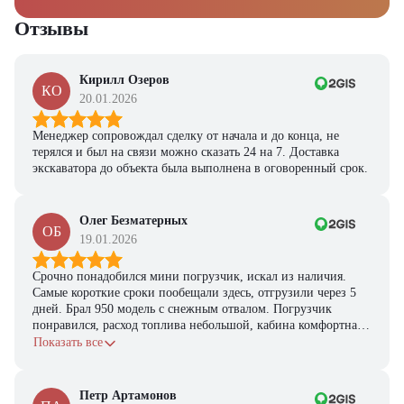
Ответьте на несколько вопросов — мы предоставим
персональную подборку моделей и лучшие условия
Отзывы
покупки
Получить предложение
Кирилл Озеров
КО
20.01.2026
Менеджер сопровождал сделку от начала и до конца, не
терялся и был на связи можно сказать 24 на 7. Доставка
экскаватора до объекта была выполнена в оговоренный срок.
Олег Безматерных
ОБ
19.01.2026
Срочно понадобился мини погрузчик, искал из наличия.
Самые короткие сроки пообещали здесь, отгрузили через 5
дней. Брал 950 модель с снежным отвалом. Погрузчик
понравился, расход топлива небольшой, кабина комфортная,
с задачами справляется.
Показать все
Петр Артамонов