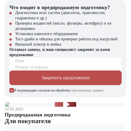
Что входит в предпродажную подготовку?
В каталоге "
ЦТО
" представлен широкий выбор строительной
Диагностика всех систем (двигатель, трансмиссия,
техники, включая автобетоносмесители различных модификаций.
гидравлика и др.)
Наши специалисты помогут подобрать оптимальную модель под
Проверка жидкостей (масло, фильтры, антифриз) и их
ваши задачи. Звоните сегодня для получения персонального
дозаправка
коммерческого предложения!
Установка навесного оборудования
Тест-драйв и обкатка для проверки работы под нагрузкой
Внешний осмотр и мойка
Оставьте заявку, и наш специалист закрепит за вами
предложение
Имя
Номер телефона
Закрепить предложение
Я подтверждаю согласие на обработку
персональных данных
12.03.2025
Предпродажная подготовка
Для покупателя