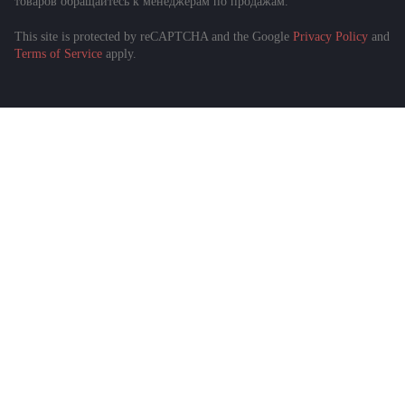
товаров обращайтесь к менеджерам по продажам.
This site is protected by reCAPTCHA and the Google
Privacy Policy
and
Terms of Service
apply.