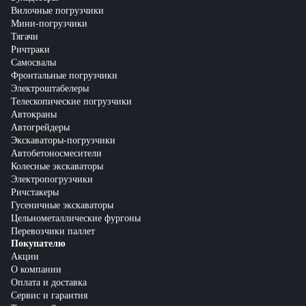
Вилочные погрузчики
Мини-погрузчики
Тягачи
Ричтраки
Самосвалы
Фронтальные погрузчики
Электроштабелеры
Телескопические погрузчики
Автокраны
Автогрейдеры
Экскаваторы-погрузчики
Автобетоносмесители
Колесные экскаваторы
Электропогрузчики
Ричстакеры
Гусеничные экскаваторы
Цельнометаллические фургоны
Перевозчики паллет
Покупателю
Акции
О компании
Оплата и доставка
Сервис и гарантия