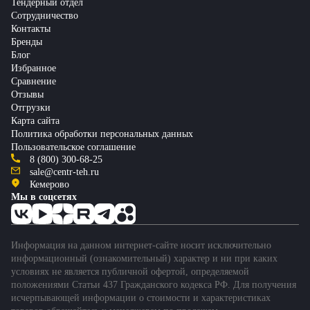
Тендерный отдел
Сотрудничество
Контакты
Бренды
Блог
Избранное
Сравнение
Отзывы
Отгрузки
Карта сайта
Политика обработки персональных данных
Пользовательское соглашение
8 (800) 300-68-25
sale@centr-teh.ru
Кемерово
Мы в соцсетях
Информация на данном интернет-сайте носит исключительно
информационный (ознакомительный) характер и ни при каких
условиях не является публичной офертой, определяемой
положениями Статьи 437 Гражданского кодекса РФ. Для получения
исчерпывающей информации о стоимости и характеристиках