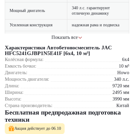
340 л.с. гарантируют
Мощный двигатель
отличную динамику
Усиленная конструкция
надежная рама и подвеска
низкий расход топлива и
Показать все
Экономичность
доступность запчастей
Характеристики Автобетоносмеситель JAC
HFC5241GJBP1N5E41F [6x4, 10 м³]
удобная кабина с климат-
Комфорт водителя
Колёсная формула:
контролем
6x4
Емкость бочки:
10
м³
Современная система
равномерное распределение
Двигатель:
Howo
смешивания
компонентов
Мощность двигателя:
340
л.с.
Длина:
9720
мм
Сферы применения:
Ширина:
2495
мм
Высота:
3990
мм
В жилищном строительстве – возведение многоквартирных
Страна производитель:
Китай
домов
Бесплатная предпродажная подготовка
При промышленном строительстве – сооружение цехов и
складов
техники
В дорожном строительстве – укладка дорожного покрытия
Для коммерческого строительства – торговые центры, офисные
Акция действует до 06.10
здания