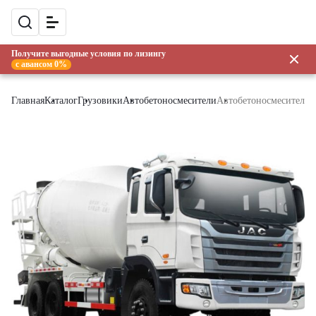
Получите выгодные условия по лизингу
с авансом 0%
Главная
Каталог
Грузовики
Автобетоносмесители
Автобетоносмеситель 