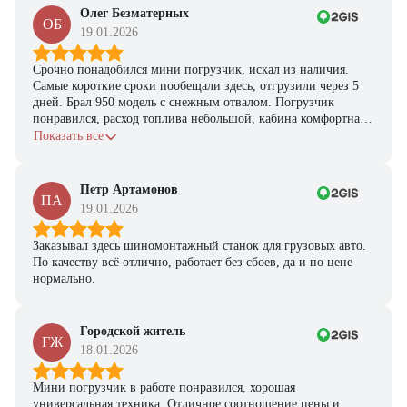
Олег Безматерных
ОБ
19.01.2026
Срочно понадобился мини погрузчик, искал из наличия.
Самые короткие сроки пообещали здесь, отгрузили через 5
дней. Брал 950 модель с снежным отвалом. Погрузчик
понравился, расход топлива небольшой, кабина комфортная,
с задачами справляется.
Показать все
Петр Артамонов
ПА
19.01.2026
Заказывал здесь шиномонтажный станок для грузовых авто.
По качеству всё отлично, работает без сбоев, да и по цене
нормально.
Городской житель
ГЖ
18.01.2026
Мини погрузчик в работе понравился, хорошая
универсальная техника. Отличное соотношение цены и