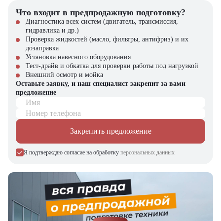
В коммунальном хозяйстве – ремонт и благоустройство
Что входит в предпродажную подготовку?
Диагностика всех систем (двигатель, трансмиссия,
Эта модель сочетает в себе оптимальное соотношение мощности,
гидравлика и др.)
надежности и экономичности, что делает ее идеальным выбором
Проверка жидкостей (масло, фильтры, антифриз) и их
для профессионального использования.
дозаправка
Установка навесного оборудования
Приобрести автобетоносмеситель JAC HFC5241GJBP1N5E41F
Тест-драйв и обкатка для проверки работы под нагрузкой
[6x4, 10 м³] вы можете в компании "ЦТО" – официальном
Внешний осмотр и мойка
дилере спецтехники. Мы предлагаем:
Оставьте заявку, и наш специалист закрепит за вами
предложение
Новые машины с полной гарантией
Имя
Профессиональное сервисное обслуживание
Номер телефона
Оригинальные запчасти в наличии
Гибкие условия покупки и лизинга
Закрепить предложение
В нашем каталоге представлен широкий выбор строительной
техники и навесного оборудования. Наши специалисты помогут
Я подтверждаю согласие на обработку
персональных данных
подобрать оптимальное решение для вашего бизнеса! Звоните уже
сегодня и получите специальное предложение! Официальный
дилер – компания "ЦТО". Качество и надежность подтверждены!