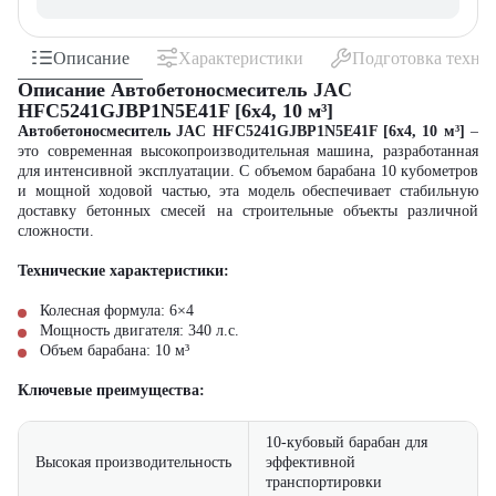
Описание
Характеристики
Подготовка техни
Описание Автобетоносмеситель JAC
HFC5241GJBP1N5E41F [6x4, 10 м³]
Автобетоносмеситель JAC HFC5241GJBP1N5E41F [6x4, 10 м³]
–
это современная высокопроизводительная машина, разработанная
для интенсивной эксплуатации. С объемом барабана 10 кубометров
и мощной ходовой частью, эта модель обеспечивает стабильную
доставку бетонных смесей на строительные объекты различной
сложности.
Технические характеристики:
Колесная формула: 6×4
Мощность двигателя: 340 л.с.
Объем барабана: 10 м³
Ключевые преимущества:
10-кубовый барабан для
Высокая производительность
эффективной
транспортировки