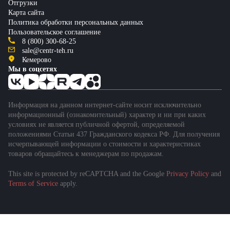
Отгрузки
Карта сайта
Политика обработки персональных данных
Пользовательское соглашение
8 (800) 300-68-25
sale@centr-teh.ru
Кемерово
Мы в соцсетях
Информация на данном интернет-сайте носит исключительно
информационный (ознакомительный) характер и ни при каких
условиях не является публичной офертой, определяемой
положениями Статьи 437 Гражданского кодекса РФ. Для получения
исчерпывающей информации о стоимости и характеристиках
товаров обращайтесь к менеджерам по продажам.
This site is protected by reCAPTCHA and the Google
Privacy Policy
and
Terms of Service
apply.