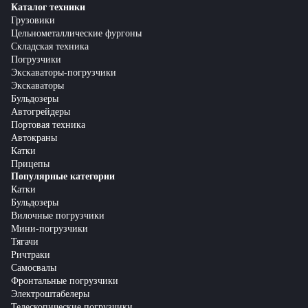
Каталог техники
Грузовики
Цельнометаллические фургоны
Складская техника
Погрузчики
Экскаваторы-погрузчики
Экскаваторы
Бульдозеры
Автогрейдеры
Портовая техника
Автокраны
Катки
Прицепы
Популярные категории
Катки
Бульдозеры
Вилочные погрузчики
Мини-погрузчики
Тягачи
Ричтраки
Самосвалы
Фронтальные погрузчики
Электроштабелеры
Телескопические погрузчики