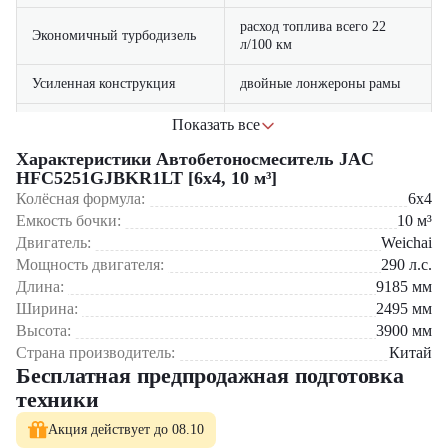
расход топлива всего 22
Экономичный турбодизель
л/100 км
Усиленная конструкция
двойные лонжероны рамы
Премиум-комфорт
кабина с климат-контролем
Показать все
Характеристики Автобетоносмеситель JAC
контроль всех параметров
Умная система управления
HFC5251GJBKR1LT [6x4, 10 м³]
работы
Основные сферы применения:
Колёсная формула:
6x4
специальное покрытие
Емкость бочки:
10
м³
Защита от коррозии
Возведение многоэтажных жилых комплексов
барабана
Двигатель:
Weichai
Строительство промышленных предприятий
Мощность двигателя:
290
л.с.
Дорожные и мостовые работы
Гидротехническое строительство
Длина:
9185
мм
Крупные коммерческие проекты
Ширина:
2495
мм
Высота:
3900
мм
Выбирайте официального дилера – выбирайте "ЦТО"! Мы
Страна производитель:
Китай
обеспечиваем:
Бесплатная предпродажная подготовка
Поставки с завода-изготовителя
техники
Оригинальные запчасти на складе
Сертифицированный сервис
Акция действует до 08.10
Юридическое сопровождение сделок