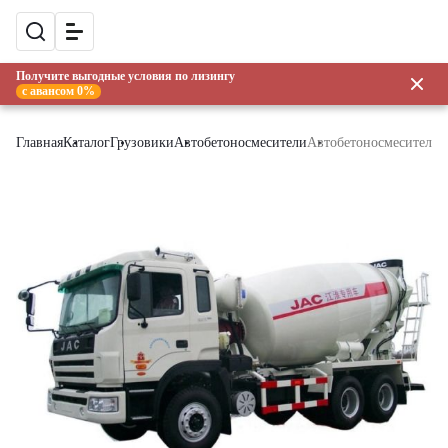
Получите выгодные условия по лизингу
с авансом 0%
Главная
Каталог
Грузовики
Автобетоносмесители
Автобетоносмеситель 