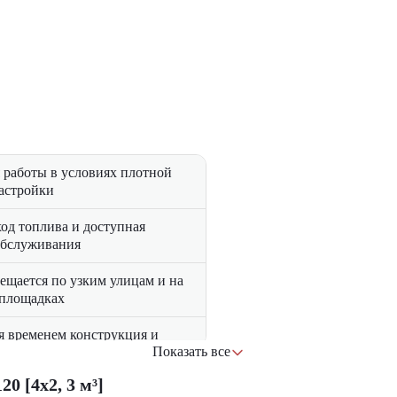
я работы в условиях плотной
застройки
од топлива и доступная
обслуживания
ещается по узким улицам и на
площадках
я временем конструкция и
Показать все
ые компоненты
 [4x2, 3 м³]
 кабина с интуитивно