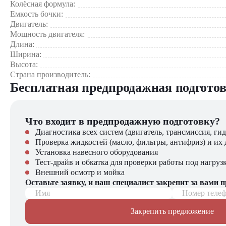
Простота управления
Колёсная формула:
понятным у
Частного строительства – возведение коттеджей, дач, гара
Емкость бочки:
Ремонтных работ – реконструкция зданий, заливка фунда
Двигатель:
Быстрая окупаемость
оптимальны
Благоустройства территорий – создание дорожек, площад
Мощность двигателя:
Коммунального хозяйства – ремонт тротуаров, дворовых т
Длина:
Ширина:
Эта модель сочетает в себе доступную цену, экономичность
Высота:
проедут крупные автобетоносмесители, а надежная конструкц
Страна производитель:
Бесплатная предпродажная подгото
Приобрести автобетоносмеситель JAC N120 [4x2, 3 м³] в
Новые машины с полной гарантией
Доступные цены и специальные предложения
Что входит в предпродажную подготовку?
Сервисное обслуживание
Диагностика всех систем (двигатель, трансмиссия, гид
Оригинальные запчасти
Проверка жидкостей (масло, фильтры, антифриз) и их 
Гибкие условия покупки
Установка навесного оборудования
Тест-драйв и обкатка для проверки работы под нагруз
В нашем каталоге представлен широкий выбор строительной
Внешний осмотр и мойка
Оставьте заявку, и наш специалист закрепит за вами 
Имя
Номер теле
Закрепить предложение