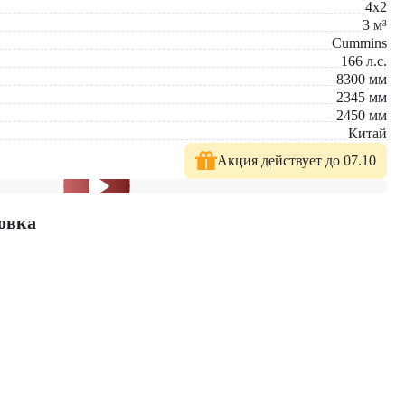
4x2
3
м³
Cummins
166
л.с.
8300
мм
2345
мм
ьность. Компактные размеры позволяют работать там, где не
2450
мм
Китай
ки. Мы предлагаем:
Акция действует до 07.10
овка
– мы поможем подобрать оптимальное решение!