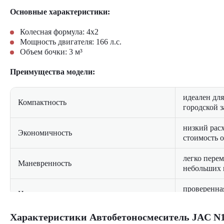
Основные характеристики:
Колесная формула: 4x2
Мощность двигателя: 166 л.с.
Объем бочки: 3 м³
Преимущества модели:
идеален дл
Компактность
городской 
низкий расх
Экономичность
стоимость 
легко перем
Маневренность
небольших 
проверенна
Надежность
качественн
Сферы применения:
Характеристики Автобетоносмеситель JAC N120
комфортная