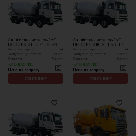
Автобетоносмеситель JAC
Автобетоносмеситель JAC
HFC5310GJBT [8x4, 10 м³]
HFC5310GJBK1R1 [8x4, 10
м³]
Колёсная формула:
8x4
Колёсная формула:
8x4
Мощность двигателя:
376
л.с.
Мощность двигателя:
376
л.с.
Двигатель:
Weichai
Двигатель:
Weichai
В наличии
В наличии
Цена по запросу
Цена по запросу
Узнать цену
Узнать цену