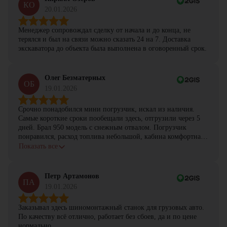
КО
20.01.2026
Менеджер сопровождал сделку от начала и до конца, не
терялся и был на связи можно сказать 24 на 7. Доставка
экскаватора до объекта была выполнена в оговоренный срок.
Олег Безматерных
ОБ
19.01.2026
Срочно понадобился мини погрузчик, искал из наличия.
Самые короткие сроки пообещали здесь, отгрузили через 5
дней. Брал 950 модель с снежным отвалом. Погрузчик
понравился, расход топлива небольшой, кабина комфортная,
с задачами справляется.
Показать все
Петр Артамонов
ПА
19.01.2026
Заказывал здесь шиномонтажный станок для грузовых авто.
По качеству всё отлично, работает без сбоев, да и по цене
нормально.