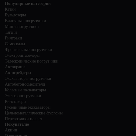
Популярные категории
Катки
Бульдозеры
Вилочные погрузчики
Мини-погрузчики
Тягачи
Ричтраки
Самосвалы
Фронтальные погрузчики
Электроштабелеры
Телескопические погрузчики
Автокраны
Автогрейдеры
Экскаваторы-погрузчики
Автобетоносмесители
Колесные экскаваторы
Электропогрузчики
Ричстакеры
Гусеничные экскаваторы
Цельнометаллические фургоны
Перевозчики паллет
Покупателю
Акции
О компании