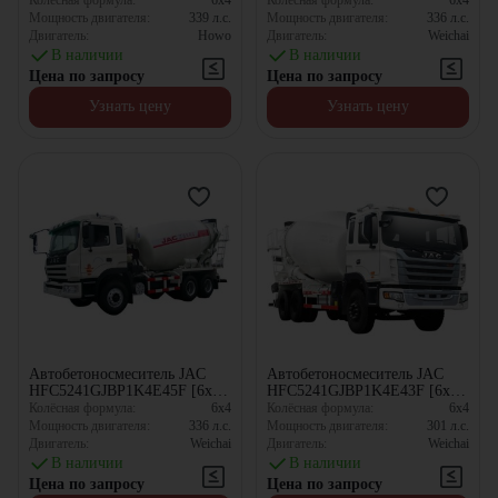
Колёсная формула:
6x4
Колёсная формула:
6x4
Мощность двигателя:
339
л.с.
Мощность двигателя:
336
л.с.
Двигатель:
Howo
Двигатель:
Weichai
В наличии
В наличии
Цена по запросу
Цена по запросу
Узнать цену
Узнать цену
Автобетоносмеситель JAC
Автобетоносмеситель JAC
HFC5241GJBP1K4E45F [6x4,
HFC5241GJBP1K4E43F [6x4,
10.67 м³]
10.67 м³]
Колёсная формула:
6x4
Колёсная формула:
6x4
Мощность двигателя:
336
л.с.
Мощность двигателя:
301
л.с.
Двигатель:
Weichai
Двигатель:
Weichai
В наличии
В наличии
Цена по запросу
Цена по запросу