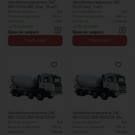
Автобетоносмеситель JAC
Автобетоносмеситель JAC
HFC5255GJBL [6x4, 10 м³]
N120 [4x2, 3 м³]
Колёсная формула:
6x4
Колёсная формула:
4x2
Мощность двигателя:
336
л.с.
Мощность двигателя:
166
л.с.
Двигатель:
Hino
Двигатель:
Cummins
В наличии
В наличии
Цена по запросу
Цена по запросу
Узнать цену
Узнать цену
Автобетоносмеситель JAC
Автобетоносмеситель JAC
HFC5311GJBP1K6H35S3V
HFC5311GJBP1K6H32F [8x4,
[8x4, 12 м³]
12 м³]
Колёсная формула:
8x4
Колёсная формула:
8x4
Мощность двигателя:
376
л.с.
Мощность двигателя:
376
л.с.
Двигатель:
Weichai
Двигатель:
Weichai