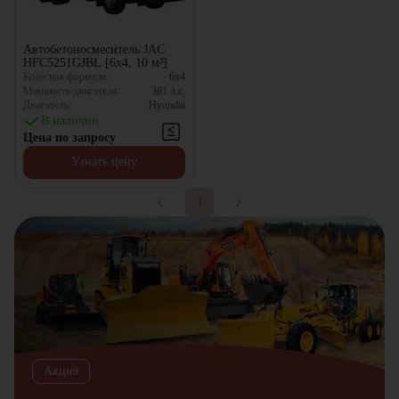
Автобетоносмеситель JAC
HFC5251GJBL [6x4, 10 м³]
Колёсная формула:
6x4
Мощность двигателя:
381
л.с.
Двигатель:
Hyundai
В наличии
Цена по запросу
Узнать цену
1
Акция