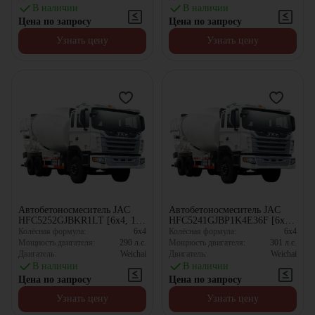
В наличии
В наличии
Цена по запросу
Цена по запросу
Узнать цену
Узнать цену
Автобетоносмеситель JAC
Автобетоносмеситель JAC
HFC5252GJBKR1LT [6x4, 10
HFC5241GJBP1K4E36F [6x4,
м³]
10.63 м³]
Колёсная формула:
6x4
Колёсная формула:
6x4
Мощность двигателя:
290
л.с.
Мощность двигателя:
301
л.с.
Двигатель:
Weichai
Двигатель:
Weichai
В наличии
В наличии
Цена по запросу
Цена по запросу
Узнать цену
Узнать цену