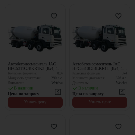
Автобетоносмеситель JAC
Автобетоносмеситель JAC
HFC5311GJBKR1K3 [8x4, 10
HFC5310GJBLKR1T [8x4, 10
м³]
м³]
Колёсная формула:
8x4
Колёсная формула:
8x4
Мощность двигателя:
290
л.с.
Мощность двигателя:
376
л.с.
Двигатель:
Weichai
Двигатель:
Weichai
В наличии
В наличии
Цена по запросу
Цена по запросу
Узнать цену
Узнать цену