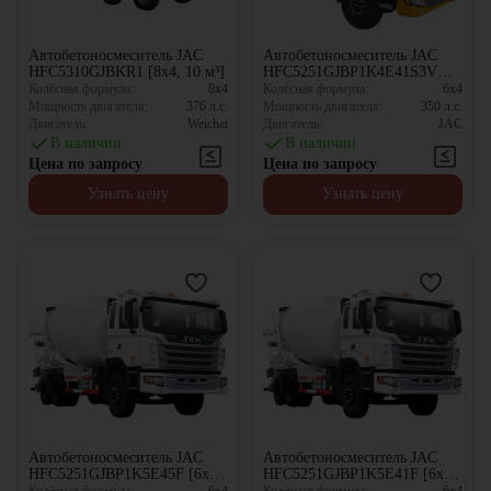
Автобетоносмеситель JAC
Автобетоносмеситель JAC
HFC5310GJBKR1 [8x4, 10 м³]
HFC5251GJBP1K4E41S3V
[6x4, 10.67 м³]
Колёсная формула:
8x4
Колёсная формула:
6x4
Мощность двигателя:
376
л.с.
Мощность двигателя:
350
л.с.
Двигатель:
Weichai
Двигатель:
JAC
В наличии
В наличии
Цена по запросу
Цена по запросу
Узнать цену
Узнать цену
Автобетоносмеситель JAC
Автобетоносмеситель JAC
HFC5251GJBP1K5E45F [6x4,
HFC5251GJBP1K5E41F [6x4,
10.67 м³]
10.67 м³]