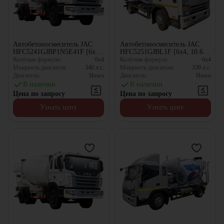
Автобетоносмеситель JAC
Автобетоносмеситель JAC
HFC5241GJBP1N5E41F [6x4,
HFC5251GJBL1F [6x4, 10.67
10 м³]
м³]
Колёсная формула:
6x4
Колёсная формула:
6x4
Мощность двигателя:
340
л.с.
Мощность двигателя:
339
л.с.
Двигатель:
Howo
Двигатель:
Howo
В наличии
В наличии
Цена по запросу
Цена по запросу
Узнать цену
Узнать цену