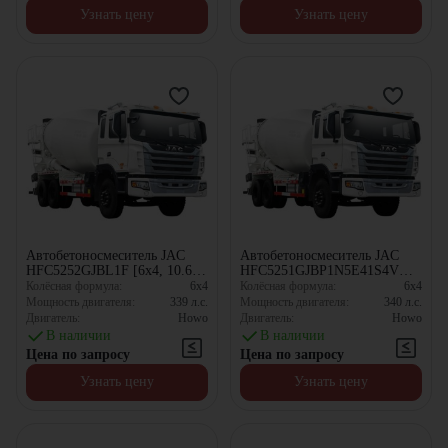
Узнать цену
Узнать цену
Автобетоносмеситель JAC
Автобетоносмеситель JAC
HFC5252GJBL1F [6x4, 10.67
HFC5251GJBP1N5E41S4V
м³]
[6x4, 10.67 м³]
Колёсная формула:
6x4
Колёсная формула:
6x4
Мощность двигателя:
339
л.с.
Мощность двигателя:
340
л.с.
Двигатель:
Howo
Двигатель:
Howo
В наличии
В наличии
Цена по запросу
Цена по запросу
Узнать цену
Узнать цену