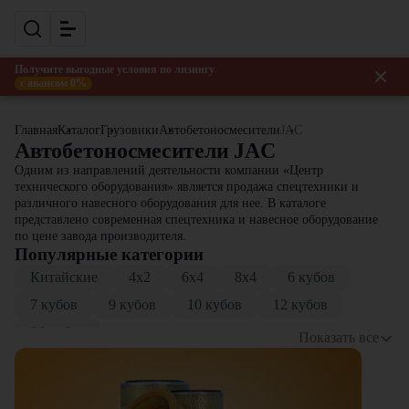
Получите выгодные условия по лизингу
с авансом 0%
Главная
Каталог
Грузовики
Автобетоносмесители
JAC
Автобетоносмесители JAC
Одним из направлений деятельности компании «Центр
технического оборудования» является продажа спецтехники и
различного навесного оборудования для нее. В каталоге
представлено современная спецтехника и навесное оборудование
по цене завода производителя.
Популярные категории
Китайские
4x2
6x4
8x4
6 кубов
7 кубов
9 кубов
10 кубов
12 кубов
14 кубов
Показать все