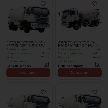
Автобетоносмеситель JAC
Автобетоносмеситель JAC
HFC5251GJBP1N5E41S3V
HFC5251GJBKR1LT [6x4, 10
[6x4, 10.67 м³]
м³]
Колёсная формула:
6x4
Колёсная формула:
6x4
Мощность двигателя:
336
л.с.
Мощность двигателя:
290
л.с.
Двигатель:
Weichai
Двигатель:
Weichai
В наличии
В наличии
Цена по запросу
Цена по запросу
Узнать цену
Узнать цену