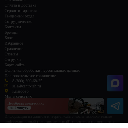
Оплата и доставка
Сервис и гарантия
Тендерный отдел
Сотрудничество
Контакты
Бренды
Блог
Избранное
Сравнение
Отзывы
Отгрузки
Карта сайта
Политика обработки персональных данных
Пользовательское соглашение
8 (800) 300-68-25
sale@centr-teh.ru
Кемерово
Мы в соцсетях
Подобрать спецтехнику
за 1 минуту
Информация на данном интернет-сайте носит исключительно
информационный (ознакомительный) характер и ни при каких
условиях не является публичной офертой, определяемой