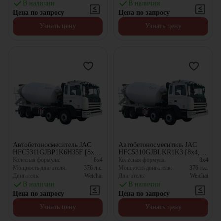
В наличии
В наличии
Цена по запросу
Цена по запросу
Узнать цену
Узнать цену
Автобетоносмеситель JAC
Автобетоносмеситель JAC
HFC5311GJBP1K6H35F [8x4,
HFC5310GJBLKR1K3 [8x4,
10.67 м³]
10 м³]
Колёсная формула:
8x4
Колёсная формула:
8x4
Мощность двигателя:
376
л.с.
Мощность двигателя:
376
л.с.
Двигатель:
Weichai
Двигатель:
Weichai
В наличии
В наличии
Цена по запросу
Цена по запросу
Узнать цену
Узнать цену