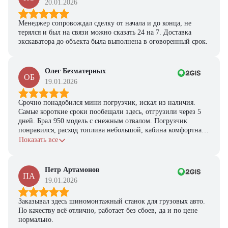
20.01.2026
Менеджер сопровождал сделку от начала и до конца, не
терялся и был на связи можно сказать 24 на 7. Доставка
экскаватора до объекта была выполнена в оговоренный срок.
Олег Безматерных
ОБ
19.01.2026
Срочно понадобился мини погрузчик, искал из наличия.
Самые короткие сроки пообещали здесь, отгрузили через 5
дней. Брал 950 модель с снежным отвалом. Погрузчик
понравился, расход топлива небольшой, кабина комфортная,
с задачами справляется.
Показать все
Петр Артамонов
ПА
19.01.2026
Заказывал здесь шиномонтажный станок для грузовых авто.
По качеству всё отлично, работает без сбоев, да и по цене
нормально.