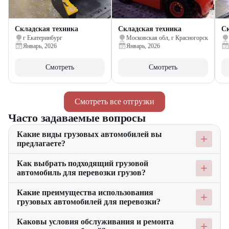
Складская техника
Складская техника
Ск
г Екатеринбург
Московская обл, г Красногорск
Январь, 2026
Январь, 2026
Смотреть
Смотреть
Смотреть все отгрузки
Часто задаваемые вопросы
Какие виды грузовых автомобилей вы
предлагаете?
Мы предлагаем широкий ассортимент грузовых автомобилей,
Как выбрать подходящий грузовой
включая фургоны, тягачи и самосвалы. Каждый тип
автомобиль для перевозки грузов?
автомобилей подходит для определенных видов грузов и
условий перевозки. Например, фургоны идеально подходят
При выборе грузового автомобиля важно учитывать тип
Какие преимущества использования
для перевозки мелких и средних грузов в городской черте, а
перевозимых грузов, их вес и объем, а также условия
грузовых автомобилей для перевозки?
тягачи и самосвалы — для тяжелых грузов на большие
эксплуатации. Например, для перевозки тяжелых и объемных
расстояния.
грузов лучше подойдут самосвалы и тягачи, в то время как
Грузовые автомобили обеспечивают высокую мобильность и
Каковы условия обслуживания и ремонта
для перевозки товаров в городе удобнее использовать
гибкость в организации перевозок. Они позволяют