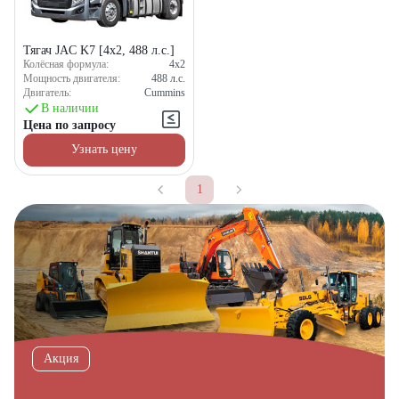
Тягач JAC K7 [4x2, 488 л.с.]
Колёсная формула:
4x2
Мощность двигателя:
488
л.с.
Двигатель:
Cummins
В наличии
Цена по запросу
Узнать цену
1
Акция