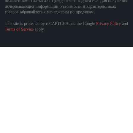
положениями Статьи 437 Гражданского кодекса РФ. Для получения
исчерпывающей информации о стоимости и характеристиках
товаров обращайтесь к менеджерам по продажам.
This site is protected by reCAPTCHA and the Google
Privacy Policy
and
Terms of Service
apply.