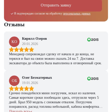
Отправить заявку
Я подтверждаю согласие на обработку
персональных данных
Отзывы
Кирилл Озеров
КО
20.01.2026
Менеджер сопровождал сделку от начала и до конца, не
терялся и был на связи можно сказать 24 на 7. Доставка
экскаватора до объекта была выполнена в оговоренный срок.
Олег Безматерных
ОБ
19.01.2026
Получите выгодное
Срочно понадобился мини погрузчик, искал из наличия.
Самые короткие сроки пообещали здесь, отгрузили через 5
предложение на спецтехнику
дней. Брал 950 модель с снежным отвалом. Погрузчик
из наличия!
понравился, расход топлива небольшой, кабина комфортная,
с задачами справляется.
Показать все