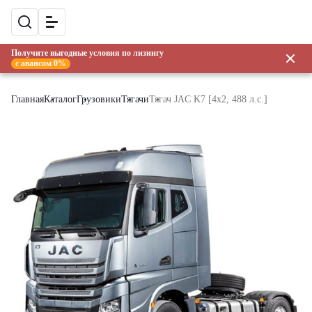
Получите выгодные условия по лизингу
с авансом 0%
Главная
Каталог
Грузовики
Тягачи
Тягач JAC K7 [4x2, 488 л.с.]