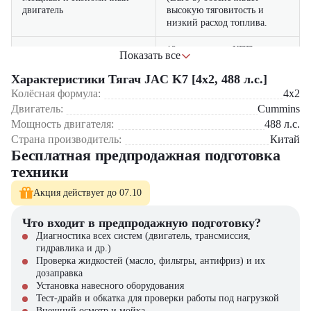
двигатель
высокую тяговитость и
низкий расход топлива.
12-ступенчатая КПП
Показать все
гарантирует плавное
Надежная трансмиссия
переключение и
Характеристики Тягач JAC K7 [4x2, 488 л.с.]
эффективное использование
Колёсная формула:
4x2
мощности.
Двигатель:
Cummins
Мощность двигателя:
488
л.с.
просторная кабина с
Страна производитель:
Китай
ортопедическим сиденьем,
Сфера применения:
Бесплатная предпродажная подготовка
Комфорт водителя
климат-контролем и
современной
техники
Междугородных и международных грузоперевозок
мультимедийной системой.
Транспортировки контейнеров, тяжелых и габаритных грузов
Акция действует до 07.10
Работы в составе автопарков транспортных компаний
легкий доступ к ключевым
Простота обслуживания
узлам снижает затраты на
Что входит в предпродажную подготовку?
Компания «ЦТО» – официальный дилер спецтехники –
ТО.
предлагает новые тягачи JAC K7 [4×2, 488 л.с.] с гарантией и
Диагностика всех систем (двигатель, трансмиссия,
полным сервисным сопровождением. У нас вы также найдете
гидравлика и др.)
широкий выбор спецтехники, вилочных погрузчиков, навесного
Проверка жидкостей (масло, фильтры, антифриз) и их
оборудования и запчастей. Обращайтесь – поможем подобрать
дозаправка
оптимальное решение для вашего бизнеса!
Установка навесного оборудования
Тест-драйв и обкатка для проверки работы под нагрузкой
Внешний осмотр и мойка