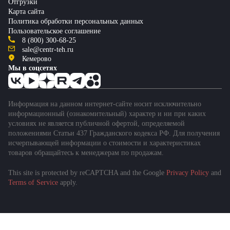
Отгрузки
Карта сайта
Политика обработки персональных данных
Пользовательское соглашение
8 (800) 300-68-25
sale@centr-teh.ru
Кемерово
Мы в соцсетях
Информация на данном интернет-сайте носит исключительно
информационный (ознакомительный) характер и ни при каких
условиях не является публичной офертой, определяемой
положениями Статьи 437 Гражданского кодекса РФ. Для получения
исчерпывающей информации о стоимости и характеристиках
товаров обращайтесь к менеджерам по продажам.
This site is protected by reCAPTCHA and the Google
Privacy Policy
and
Подобрать спецтехнику
Terms of Service
apply.
за 1 минуту