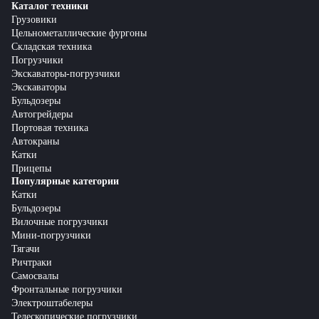
Каталог техники
Грузовики
Цельнометаллические фургоны
Складская техника
Погрузчики
Экскаваторы-погрузчики
Экскаваторы
Бульдозеры
Автогрейдеры
Портовая техника
Автокраны
Катки
Прицепы
Популярные категории
Катки
Бульдозеры
Вилочные погрузчики
Мини-погрузчики
Тягачи
Ричтраки
Самосвалы
Фронтальные погрузчики
Электроштабелеры
Телескопические погрузчики