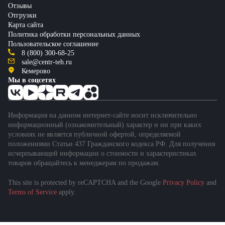
Отзывы
Отгрузки
Карта сайта
Политика обработки персональных данных
Пользовательское соглашение
8 (800) 300-68-25
sale@centr-teh.ru
Кемерово
Мы в соцсетях
Информация на данном интернет-сайте носит исключительно
информационный (ознакомительный) характер и ни при каких
условиях не является публичной офертой, определяемой
положениями Статьи 437 Гражданского кодекса РФ. Для получения
исчерпывающей информации о стоимости и характеристиках
товаров обращайтесь к менеджерам по продажам.
This site is protected by reCAPTCHA and the Google
Privacy Policy
and
Подобрать спецтехнику
Terms of Service
apply.
за 1 минуту