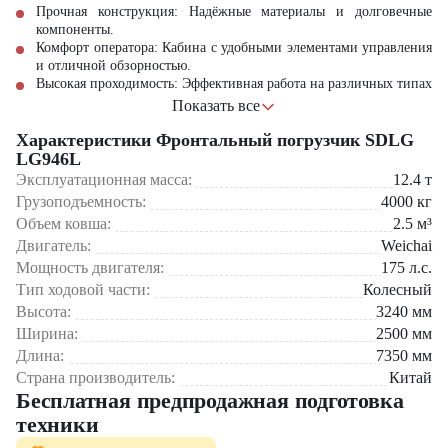
Прочная конструкция: Надёжные материалы и долговечные
компоненты.
Комфорт оператора: Кабина с удобными элементами управления
и отличной обзорностью.
Высокая проходимость: Эффективная работа на различных типах
местности.
Показать все
Точное выполнение операций: Современная гидравлическая
Характеристики Фронтальный погрузчик SDLG
система.
LG946L
Фронтальный погрузчик SDLG LG946L станет надёжным и
Эксплуатационная масса:
12.4
т
производительным помощником, обеспечивая высокую
Грузоподъемность:
4000
кг
эффективность и комфорт в строительных и промышленных
Объем ковша:
2.5
м³
условиях.
Двигатель:
Weichai
Мощность двигателя:
175
л.с.
Тип ходовой части:
Колесный
Высота:
3240
мм
Ширина:
2500
мм
Длина:
7350
мм
Страна производитель:
Китай
Бесплатная предпродажная подготовка
техники