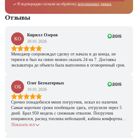
Я подтверждаю согласие на обработку
Ответьте на несколько вопросов — мы предоставим
персональных данных
персональную подборку моделей и лучшие условия
покупки
Отзывы
Получить предложение
Кирилл Озеров
КО
20.01.2026
Менеджер сопровождал сделку от начала и до конца, не
терялся и был на связи можно сказать 24 на 7. Доставка
экскаватора до объекта была выполнена в оговоренный срок.
Олег Безматерных
ОБ
19.01.2026
Срочно понадобился мини погрузчик, искал из наличия.
Самые короткие сроки пообещали здесь, отгрузили через 5
дней. Брал 950 модель с снежным отвалом. Погрузчик
понравился, расход топлива небольшой, кабина комфортная,
с задачами справляется.
Показать все