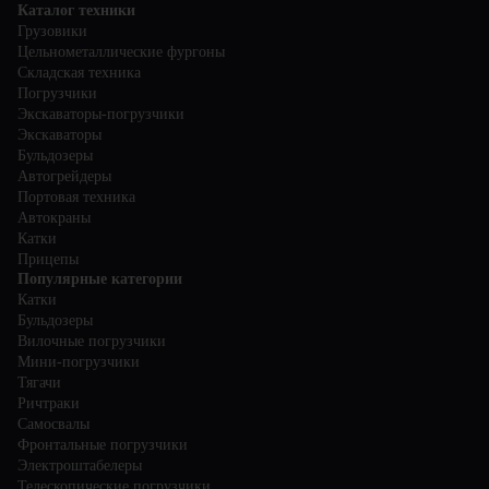
Каталог техники
Грузовики
Цельнометаллические фургоны
Складская техника
Погрузчики
Экскаваторы-погрузчики
Экскаваторы
Бульдозеры
Автогрейдеры
Портовая техника
Автокраны
Катки
Прицепы
Популярные категории
Катки
Бульдозеры
Вилочные погрузчики
Мини-погрузчики
Тягачи
Ричтраки
Самосвалы
Фронтальные погрузчики
Электроштабелеры
Телескопические погрузчики