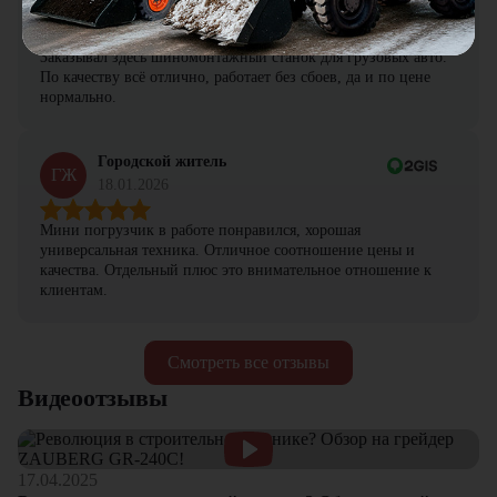
ПА
19.01.2026
Заказывал здесь шиномонтажный станок для грузовых авто.
По качеству всё отлично, работает без сбоев, да и по цене
нормально.
Городской житель
ГЖ
18.01.2026
Мини погрузчик в работе понравился, хорошая
универсальная техника. Отличное соотношение цены и
качества. Отдельный плюс это внимательное отношение к
клиентам.
Смотреть все отзывы
Видеоотзывы
17.04.2025