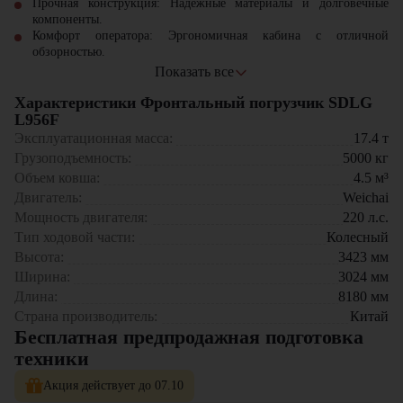
Прочная конструкция: Надежные материалы и долговечные
компоненты.
Комфорт оператора: Эргономичная кабина с отличной
обзорностью.
Маневренность: Компактные размеры для работы в
Показать все
ограниченных пространствах.
Характеристики Фронтальный погрузчик SDLG
Высокая проходимость: Работа на различных типах местности.
L956F
Фронтальный погрузчик SDLG L956F станет надежным
Эксплуатационная масса:
17.4
т
помощником в строительных и сельскохозяйственных работах,
Грузоподъемность:
5000
кг
обеспечивая высокую производительность и комфорт оператора.
Объем ковша:
4.5
м³
Двигатель:
Weichai
Мощность двигателя:
220
л.с.
Тип ходовой части:
Колесный
Высота:
3423
мм
Ширина:
3024
мм
Длина:
8180
мм
Страна производитель:
Китай
Бесплатная предпродажная подготовка
техники
Акция действует до 07.10