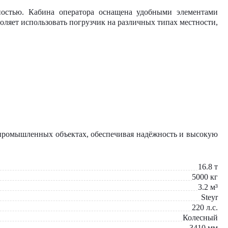
ностью. Кабина оператора оснащена удобными элементами
оляет использовать погрузчик на различных типах местности,
промышленных объектах, обеспечивая надёжность и высокую
16.8
т
5000
кг
3.2
м³
Steyr
220
л.с.
Колесный
3410
мм