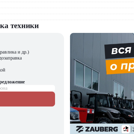
вка техники
равлика и др.)
дозаправка
кой
предложение
фона