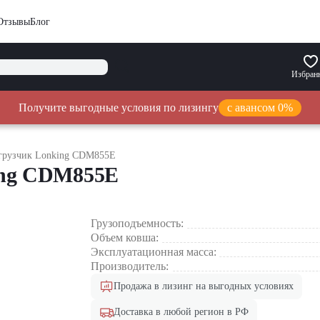
Отзывы
Блог
Избран
Получите выгодные условия по лизингу
с авансом 0%
грузчик Lonking CDM855E
ing CDM855E
Грузоподъемность:
Объем ковша:
Эксплуатационная масса:
Производитель:
Продажа в лизинг на выгодных условиях
Доставка в любой регион в РФ