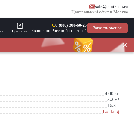
sale@centr-teh.ru
Центральный офис в Москве
8 (800) 300-68-25
Заказать звонок
Звонок по России бесплатный
ное
Сравнение
5000
кг
3.2
м³
16.8
т
Lonking