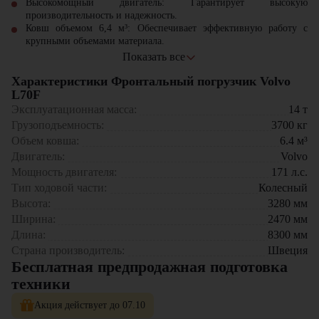
Высокомощный двигатель: Гарантирует высокую
производительность и надежность.
Ковш объемом 6,4 м³: Обеспечивает эффективную работу с
крупными объемами материала.
Грузоподъемность 3700 кг: Подходит для выполнения тяжелых
Показать все
задач.
Характеристики Фронтальный погрузчик Volvo
Прочная конструкция: Гарантирует долговечность и
минимальные эксплуатационные затраты.
L70F
Высокая маневренность: Позволяет эффективно работать в
Эксплуатационная масса:
14
т
ограниченных пространствах.
Грузоподъемность:
3700
кг
Инновационные технологии: Повышают экономичность и
Объем ковша:
6.4
м³
удобство эксплуатации.
Двигатель:
Volvo
Фронтальный погрузчик Volvo L70F идеально подходит для
Мощность двигателя:
171
л.с.
выполнения сложных задач на строительных и промышленных
Тип ходовой части:
Колесный
объектах. Его использование значительно повышает
Высота:
3280
мм
производительность и качество выполняемых работ, обеспечивая
Ширина:
2470
мм
надежность и эффективность в любых условиях.
Длина:
8300
мм
Страна производитель:
Швеция
Бесплатная предпродажная подготовка
техники
Акция действует до 07.10