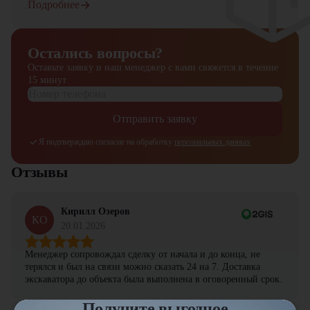
Подробнее
Остались вопросы?
Оставьте заявку и наш менеджер
с вами свяжется в течение
15 минут
Отправить заявку
Я подтверждаю согласие на обработку
персональных данных
Отзывы
Кирилл Озеров
КО
20.01.2026
Менеджер сопровождал сделку от начала и до конца, не
терялся и был на связи можно сказать 24 на 7. Доставка
экскаватора до объекта была выполнена в оговоренный срок.
Получите выгодное