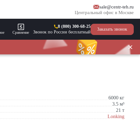
sale@centr-teh.ru
Центральный офис в Москве
8 (800) 300-68-25
Заказать звонок
Звонок по России бесплатный
ное
Сравнение
6000
кг
3.5
м³
21
т
Lonking