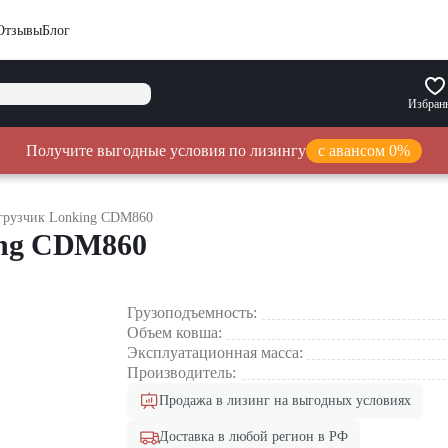
Отзывы
Блог
Избран
Получите выгодные условия по лизингу
с авансом 0%
грузчик Lonking CDM860
ing CDM860
Грузоподъемность:
Объем ковша:
Эксплуатационная масса:
Производитель:
Продажа в лизинг на выгодных условиях
Доставка в любой регион в РФ