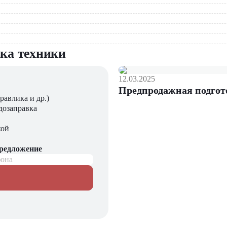
вка техники
12.03.2025
Предпродажная подгот
равлика и др.)
дозаправка
кой
предложение
фона