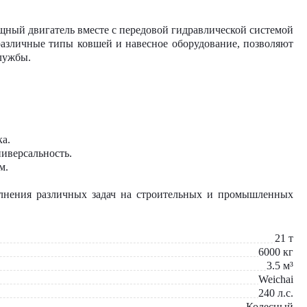
щный двигатель вместе с передовой гидравлической системой
различные типы ковшей и навесное оборудование, позволяют
службы.
а.
иверсальность.
м.
олнения различных задач на строительных и промышленных
21
т
6000
кг
3.5
м³
Weichai
240
л.с.
Колесный