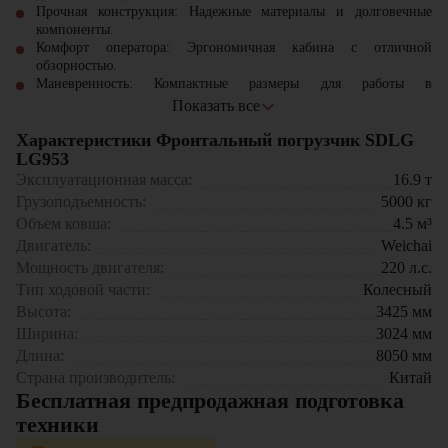
Прочная конструкция: Надежные материалы и долговечные
компоненты.
Комфорт оператора: Эргономичная кабина с отличной
обзорностью.
Маневренность: Компактные размеры для работы в
ограниченных пространствах.
Показать все
Высокая проходимость: Работа на различных типах местности.
Характеристики Фронтальный погрузчик SDLG
Фронтальный погрузчик SDLG LG953 станет надежным
LG953
помощником в строительных и сельскохозяйственных работах,
Эксплуатационная масса:
16.9
т
обеспечивая высокую производительность и комфорт оператора.
Грузоподъемность:
5000
кг
Объем ковша:
4.5
м³
Двигатель:
Weichai
Мощность двигателя:
220
л.с.
Тип ходовой части:
Колесный
Высота:
3425
мм
Ширина:
3024
мм
Длина:
8050
мм
Страна производитель:
Китай
Бесплатная предпродажная подготовка
техники