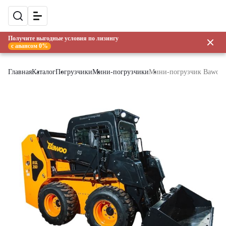
Получите выгодные условия по лизингу
с авансом 0%
Главная
Каталог
Погрузчики
Мини-погрузчики
Мини-погрузчик Bawoo