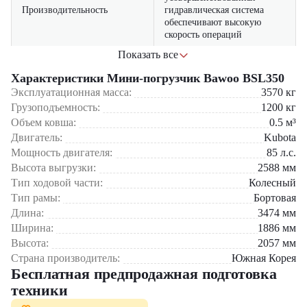
Производительность
гидравлическая система
обеспечивают высокую
скорость операций
Показать все
усиленная конструкция
рамы и ходовой части
Характеристики Мини-погрузчик Bawoo BSL350
Надежность
гарантирует длительный
Эксплуатационная масса:
3570
кг
срок службы
Грузоподъемность:
1200
кг
Объем ковша:
0.5
м³
просторная кабина с
Двигатель:
Kubota
Комфорт
улучшенной эргономикой и
низким уровнем шума
Мощность двигателя:
85
л.с.
Высота выгрузки:
2588
мм
Мини-погрузчик Bawoo BSL350
эффективно используется в
оптимизированный расход
Тип ходовой части:
Колесный
строительной отрасли, логистических центрах, промышленных
Экономичность
топлива и низкие затраты на
Тип рамы:
Бортовая
предприятиях и сельском хозяйстве. Идеально подходит для работы
обслуживание
с тяжелыми грузами, сыпучими материалами и выполнения
Длина:
3474
мм
земляных работ.
Ширина:
1886
мм
Высота:
2057
мм
Выбор модели Bawoo BSL350
— это инвестиция в
Страна производитель:
Южная Корея
высокотехнологичное оборудование, сочетающее передовые
Бесплатная предпродажная подготовка
инженерные решения и проверенную надежность. Погрузчик
отличается качеством сборки и адаптирован для работы в сложных
техники
условиях.