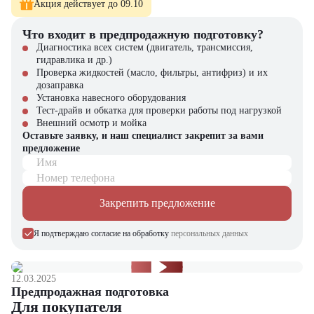
Акция действует до 09.10
Мини-погрузчик Bawoo BSL350
можно приобрести в компании
"
ЦТО
". Мы являемся официальным дилером и предлагаем новые
Что входит в предпродажную подготовку?
модели техники с полной гарантией. На нашем сайте вы найдёте
Диагностика всех систем (двигатель, трансмиссия,
широкий выбор спецтехники, вилочной и малой складской
гидравлика и др.)
техники, навесного оборудования и запчастей.
Проверка жидкостей (масло, фильтры, антифриз) и их
дозаправка
Установка навесного оборудования
Тест-драйв и обкатка для проверки работы под нагрузкой
Внешний осмотр и мойка
Оставьте заявку, и наш специалист закрепит за вами
предложение
Имя
Номер телефона
Закрепить предложение
Я подтверждаю согласие на обработку
персональных данных
12.03.2025
Предпродажная подготовка
Для покупателя