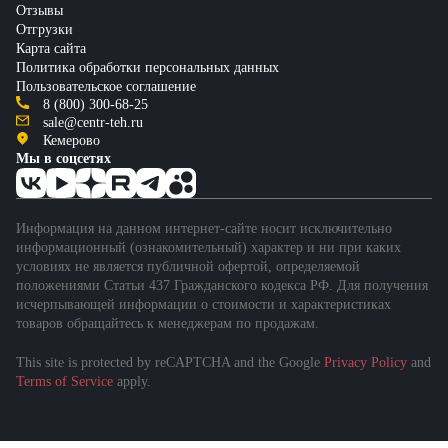
Отзывы
Отгрузки
Карта сайта
Политика обработки персональных данных
Пользовательское соглашение
8 (800) 300-68-25
sale@centr-teh.ru
Кемерово
Мы в соцсетях
Информация на данном интернет-сайте носит исключительно
информационный (ознакомительный) характер и ни при каких
условиях не является публичной офертой, определяемой
положениями Статьи 437 Гражданского кодекса РФ. Для получения
исчерпывающей информации о стоимости и характеристиках
товаров обращайтесь к менеджерам по продажам.
This site is protected by reCAPTCHA and the Google
Privacy Policy
and
Terms of Service
apply.