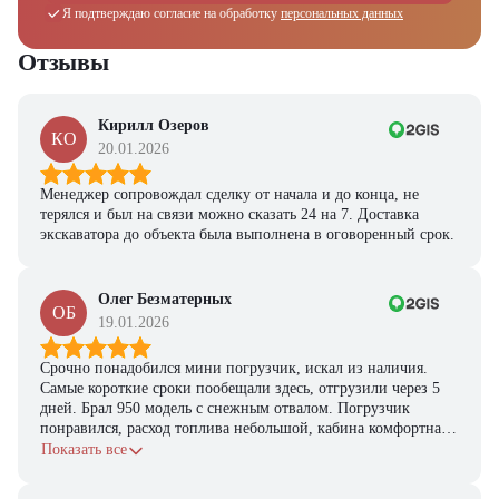
Я подтверждаю согласие на обработку
персональных данных
Отзывы
Кирилл Озеров
КО
20.01.2026
Менеджер сопровождал сделку от начала и до конца, не
терялся и был на связи можно сказать 24 на 7. Доставка
экскаватора до объекта была выполнена в оговоренный срок.
Олег Безматерных
ОБ
19.01.2026
Срочно понадобился мини погрузчик, искал из наличия.
Самые короткие сроки пообещали здесь, отгрузили через 5
дней. Брал 950 модель с снежным отвалом. Погрузчик
понравился, расход топлива небольшой, кабина комфортная,
с задачами справляется.
Показать все