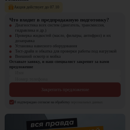
Мини-погрузчик Bawoo BTL400EX
можно купить в компании
Акция действует до 07.10
"
ЦТО
". Мы являемся официальным дилером и предлагаем новые
модели техники с полной гарантией. На нашем сайте вы найдёте
широкий выбор спецтехники, вилочной и малой складской
Что входит в предпродажную подготовку?
техники, навесного оборудования и запчастей.
Диагностика всех систем (двигатель, трансмиссия,
гидравлика и др.)
Проверка жидкостей (масло, фильтры, антифриз) и их
дозаправка
Установка навесного оборудования
Тест-драйв и обкатка для проверки работы под нагрузкой
Внешний осмотр и мойка
Оставьте заявку, и наш специалист закрепит за вами
предложение
Имя
Номер телефона
Закрепить предложение
Я подтверждаю согласие на обработку
персональных данных