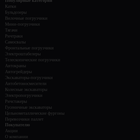
Популярные категории
Катки
Бульдозеры
Вилочные погрузчики
Мини-погрузчики
Тягачи
Ричтраки
Самосвалы
Фронтальные погрузчики
Электроштабелеры
Телескопические погрузчики
Автокраны
Автогрейдеры
Экскаваторы-погрузчики
Автобетоносмесители
Колесные экскаваторы
Электропогрузчики
Ричстакеры
Гусеничные экскаваторы
Цельнометаллические фургоны
Перевозчики паллет
Покупателю
Акции
О компании