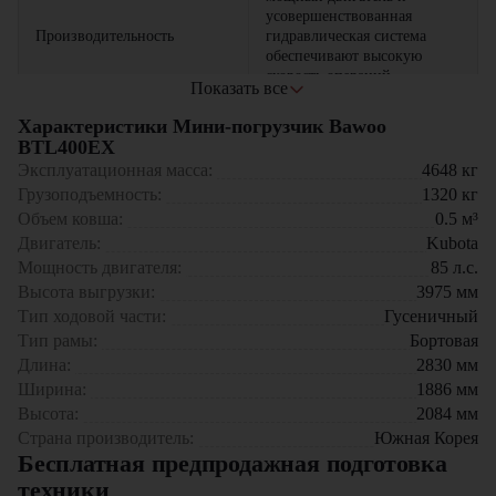
усовершенствованная
Производительность
гидравлическая система
обеспечивают высокую
скорость операций
Показать все
усиленная конструкция
Характеристики Мини-погрузчик Bawoo
рамы и ходовой части
BTL400EX
Надежность
гарантирует длительный
Эксплуатационная масса:
4648
кг
срок службы
Грузоподъемность:
1320
кг
Объем ковша:
0.5
м³
просторная кабина с
Двигатель:
Комфорт
улучшенной эргономикой и
Kubota
низким уровнем шума
Мини-погрузчик Bawoo BTL400EX эффективно используется в
Мощность двигателя:
85
л.с.
строительной отрасли, логистических центрах, промышленных
Высота выгрузки:
3975
мм
предприятиях и сельском хозяйстве. Идеально подходит для работы
оптимизированный расход
Тип ходовой части:
Гусеничный
с тяжелыми грузами, сыпучими материалами и выполнения
Экономичность
топлива и низкие затраты на
Тип рамы:
Бортовая
земляных работ.
обслуживание
Длина:
2830
мм
Выбор модели Bawoo BTL400EX
— это инвестиция в
Ширина:
1886
мм
высокотехнологичное оборудование, сочетающее передовые
Высота:
2084
мм
инженерные решения и проверенную надежность. Погрузчик
Страна производитель:
Южная Корея
отличается качеством сборки и адаптирован для работы в сложных
Бесплатная предпродажная подготовка
условиях.
техники